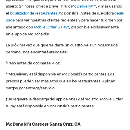
abierto 24 horas, ofrece Drive Thru o
McDelivery®**
, y más usando
el
localizador de restaurantes
McDonald’s. Antes de ir, explora
deals
page
para ver nuestras ofertas recientes y para hacer tu orden por
adelantado con
Mobile Order & Pay†
, ¡disponible exclusivamente
en el app de McDonald’s!
La próxima vez que quieras darte un gustito, ve a un McDonald’s
cercano, ¡nos encantará atenderte!
*Peso antes de cocinarse: 4 oz.
**McDelivery está disponible en McDonald’s participantes. Los
precios pueden ser más altos que en los restaurantes. Aplican
cargos por entrega/servicio.
†Se requiere la descarga del app de McD y el registro. Mobile Order
& Pay está disponible en McDonald’s participantes.
McDonald's Careers Santa Cruz, CA