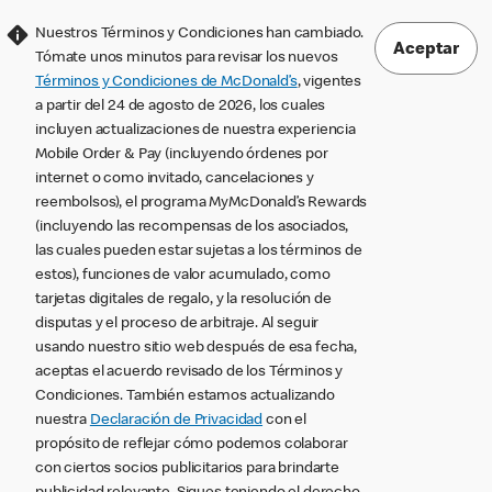
Nuestros Términos y Condiciones han cambiado.
Aceptar
Tómate unos minutos para revisar los nuevos
Términos y Condiciones de McDonald’s
, vigentes
a partir del 24 de agosto de 2026, los cuales
incluyen actualizaciones de nuestra experiencia
Mobile Order & Pay (incluyendo órdenes por
internet o como invitado, cancelaciones y
reembolsos), el programa MyMcDonald’s Rewards
(incluyendo las recompensas de los asociados,
las cuales pueden estar sujetas a los términos de
estos), funciones de valor acumulado, como
tarjetas digitales de regalo, y la resolución de
disputas y el proceso de arbitraje. Al seguir
usando nuestro sitio web después de esa fecha,
aceptas el acuerdo revisado de los Términos y
Condiciones. También estamos actualizando
nuestra
Declaración de Privacidad
con el
propósito de reflejar cómo podemos colaborar
con ciertos socios publicitarios para brindarte