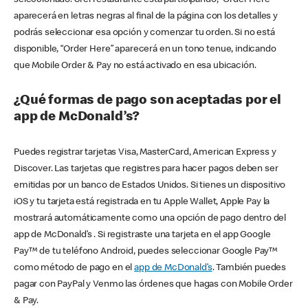
seleccionado. Si el restaurante está participando, “Order Here”
aparecerá en letras negras al final de la página con los detalles y
podrás seleccionar esa opción y comenzar tu orden. Si no está
disponible, “Order Here” aparecerá en un tono tenue, indicando
que Mobile Order & Pay no está activado en esa ubicación.
¿Qué formas de pago son aceptadas por el
app de McDonald’s?
Puedes registrar tarjetas Visa, MasterCard, American Express y
Discover. Las tarjetas que registres para hacer pagos deben ser
emitidas por un banco de Estados Unidos. Si tienes un dispositivo
iOS y tu tarjeta está registrada en tu Apple Wallet, Apple Pay la
mostrará automáticamente como una opción de pago dentro del
app de McDonald’s . Si registraste una tarjeta en el app Google
Pay™ de tu teléfono Android, puedes seleccionar Google Pay™
como método de pago en el
app de McDonald’s
. También puedes
pagar con PayPal y Venmo las órdenes que hagas con Mobile Order
& Pay.