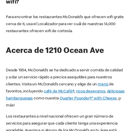
wifi?
Para encontrar los restaurantes McDonald’s que ofrecen wifi gratis
cerca de ti, usa el Localizador para ver cuál de nuestras 14,000
restaurantes ofrecen wifi de cortesía.
Acerca de 1210 Ocean Ave
Desde 1954, McDonald’s se ha dedicado a servir comida de calidad
y a dar un servicio rápido a precios asequibles para nuestros
clientes. Visita un McDonald’s cercano y elige de un
menú
de
favoritos, incluyendo
café de McCafé®
,
ricos desayunos
,
deliciosas
hamburguesas
como nuestra
Quarter Pounder®* with Cheese
, ¡y
más!
Los restaurantes a nivel nacional ofrecen un gran número de
servicios para asegurar que cada cliente tenga una experiencia
agradable. Averigua si alguno de los McDonald’s en tu área está