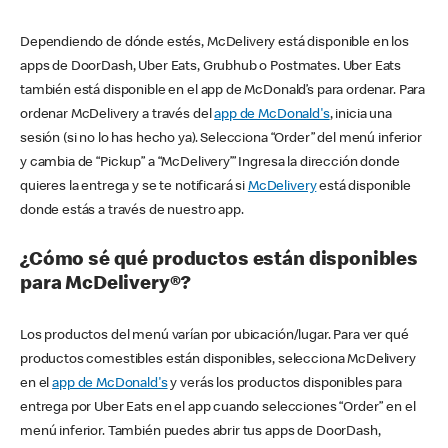
Dependiendo de dónde estés, McDelivery está disponible en los
apps de DoorDash, Uber Eats, Grubhub o Postmates. Uber Eats
también está disponible en el app de McDonald’s para ordenar. Para
ordenar McDelivery a través del
app de McDonald's
, inicia una
sesión (si no lo has hecho ya). Selecciona “Order” del menú inferior
y cambia de “Pickup” a “McDelivery’” Ingresa la dirección donde
quieres la entrega y se te notificará si
McDelivery
está disponible
donde estás a través de nuestro app.
¿Cómo sé qué productos están disponibles
para McDelivery®?
Los productos del menú varían por ubicación/lugar. Para ver qué
productos comestibles están disponibles, selecciona McDelivery
en el
app de McDonald's
y verás los productos disponibles para
entrega por Uber Eats en el app cuando selecciones “Order” en el
menú inferior. También puedes abrir tus apps de DoorDash,