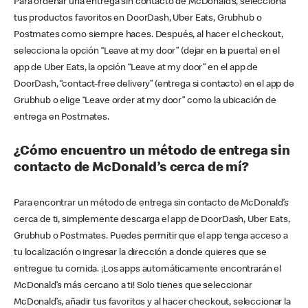
Para ordenar una entrega sin contacto de McDonald’s, selecciona
tus productos favoritos en DoorDash, Uber Eats, Grubhub o
Postmates como siempre haces. Después, al hacer el checkout,
selecciona la opción “Leave at my door” (dejar en la puerta) en el
app de Uber Eats, la opción “Leave at my door” en el app de
DoorDash, “contact-free delivery” (entrega si contacto) en el app de
Grubhub o elige “Leave order at my door” como la ubicación de
entrega en Postmates.
¿Cómo encuentro un método de entrega sin
contacto de McDonald’s cerca de mí?
Para encontrar un método de entrega sin contacto de McDonald’s
cerca de ti, simplemente descarga el app de DoorDash, Uber Eats,
Grubhub o Postmates. Puedes permitir que el app tenga acceso a
tu localización o ingresar la dirección a donde quieres que se
entregue tu comida. ¡Los apps automáticamente encontrarán el
McDonald’s más cercano a ti! Solo tienes que seleccionar
McDonald’s, añadir tus favoritos y al hacer checkout, seleccionar la