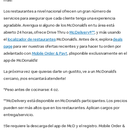
más!
Los restaurantes a nivel nacional ofrecen un gran número de
servicios para asegurar que cada cliente tenga una experiencia
agradable. Averigua si alguno de los McDonald’s en tu área está
abierto 24 horas, ofrece Drive Thru o
McDelivery®**
, y más usando
el
localizador de restaurantes
McDonald’s. Antes de ir, explora
deals
page
para ver nuestras ofertas recientes y para hacer tu orden por
adelantado con
Mobile Order & Pay†
, ¡disponible exclusivamente en el
app de McDonald’s!
La próxima vez que quieras darte un gustito, ve a un McDonald’s
cercano, ¡nos encantará atenderte!
*Peso antes de cocinarse: 4 oz.
**McDelivery está disponible en McDonald’s participantes. Los precios
pueden ser más altos que en los restaurantes. Aplican cargos por
entrega/servicio.
†Se requiere la descarga del app de McD y el registro. Mobile Order &