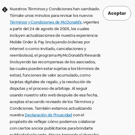
Nuestros Términos y Condiciones han cambiado.
Aceptar
Tómate unos minutos para revisar los nuevos
Términos y Condiciones de McDonald’s
, vigentes
a partir del 24 de agosto de 2026, los cuales
incluyen actualizaciones de nuestra experiencia
Mobile Order & Pay (incluyendo órdenes por
internet o como invitado, cancelaciones y
reembolsos), el programa MyMcDonald’s Rewards
(incluyendo las recompensas de los asociados,
las cuales pueden estar sujetas a los términos de
estos), funciones de valor acumulado, como
tarjetas digitales de regalo, y la resolución de
disputas y el proceso de arbitraje. Al seguir
usando nuestro sitio web después de esa fecha,
aceptas el acuerdo revisado de los Términos y
Condiciones. También estamos actualizando
nuestra
Declaración de Privacidad
con el
propósito de reflejar cómo podemos colaborar
con ciertos socios publicitarios para brindarte