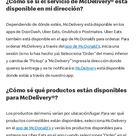
¿Cómo sé si el servicio de McDelivery® está
disponible en mi dirección?
Dependiendo de dónde estés, McDelivery está disponible en los
apps de DoorDash, Uber Eats, Grubhub o Postmates. Uber Eats
también está disponible en el app de McDonald’s para ordenar. Para
ordenar McDelivery a través del
app de McDonald's
, inicia una
sesión (si no lo has hecho ya). Selecciona “Order” del menú inferior
y cambia de “Pickup” a “McDelivery’” Ingresa la dirección donde
quieres la entrega y se te notificará si
McDelivery
está disponible
donde estás a través de nuestro app.
¿Cómo sé qué productos están disponibles
para McDelivery®?
Los productos del menú varían por ubicación/lugar. Para ver qué
productos comestibles están disponibles, selecciona McDelivery
en el
app de McDonald's
y verás los productos disponibles para
entrega por Uber Eats en el app cuando selecciones “Order” en el