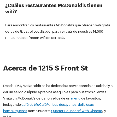
¿Cuáles restaurantes McDonald’s tienen
wifi?
Para encontrar los restaurantes McDonald’s que ofrecen wifi gratis
cerca de ti, usa el Localizador para ver cuál de nuestras 14,000
restaurantes ofrecen wifi de cortesía.
Acerca de 1215 S Front St
Desde 1954, McDonald’s se ha dedicado a servir comida de calidad y a
dar un servicio rápido a precios asequibles para nuestros clientes.
Visita un McDonald’s cercano y elige de un
menú
de favoritos,
incluyendo
café de McCafé®
,
ricos desayunos
,
deliciosas
hamburguesas
como nuestra
Quarter Pounder®* with Cheese
, ¡y