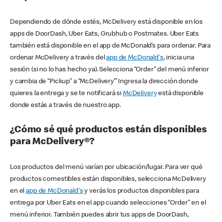
Dependiendo de dónde estés, McDelivery está disponible en los
apps de DoorDash, Uber Eats, Grubhub o Postmates. Uber Eats
también está disponible en el app de McDonald’s para ordenar. Para
ordenar McDelivery a través del
app de McDonald's
, inicia una
sesión (si no lo has hecho ya). Selecciona “Order” del menú inferior
y cambia de “Pickup” a “McDelivery’” Ingresa la dirección donde
quieres la entrega y se te notificará si
McDelivery
está disponible
donde estás a través de nuestro app.
¿Cómo sé qué productos están disponibles
para McDelivery®?
Los productos del menú varían por ubicación/lugar. Para ver qué
productos comestibles están disponibles, selecciona McDelivery
en el
app de McDonald's
y verás los productos disponibles para
entrega por Uber Eats en el app cuando selecciones “Order” en el
menú inferior. También puedes abrir tus apps de DoorDash,