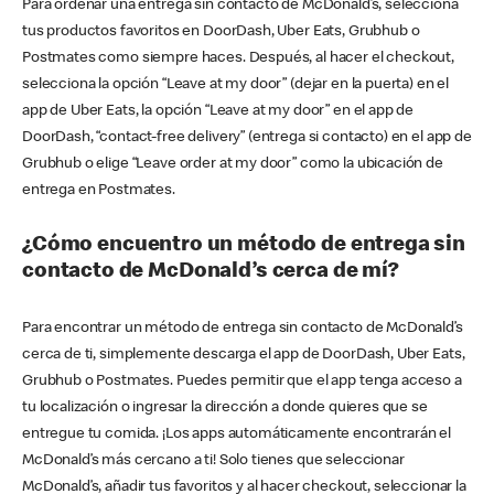
Para ordenar una entrega sin contacto de McDonald’s, selecciona
tus productos favoritos en DoorDash, Uber Eats, Grubhub o
Postmates como siempre haces. Después, al hacer el checkout,
selecciona la opción “Leave at my door” (dejar en la puerta) en el
app de Uber Eats, la opción “Leave at my door” en el app de
DoorDash, “contact-free delivery” (entrega si contacto) en el app de
Grubhub o elige “Leave order at my door” como la ubicación de
entrega en Postmates.
¿Cómo encuentro un método de entrega sin
contacto de McDonald’s cerca de mí?
Para encontrar un método de entrega sin contacto de McDonald’s
cerca de ti, simplemente descarga el app de DoorDash, Uber Eats,
Grubhub o Postmates. Puedes permitir que el app tenga acceso a
tu localización o ingresar la dirección a donde quieres que se
entregue tu comida. ¡Los apps automáticamente encontrarán el
McDonald’s más cercano a ti! Solo tienes que seleccionar
McDonald’s, añadir tus favoritos y al hacer checkout, seleccionar la