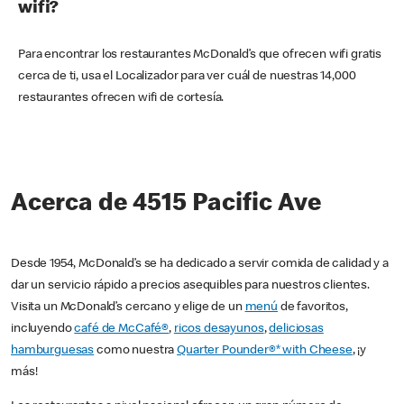
wifi?
Para encontrar los restaurantes McDonald’s que ofrecen wifi gratis
cerca de ti, usa el Localizador para ver cuál de nuestras 14,000
restaurantes ofrecen wifi de cortesía.
Acerca de 4515 Pacific Ave
Desde 1954, McDonald’s se ha dedicado a servir comida de calidad y a
dar un servicio rápido a precios asequibles para nuestros clientes.
Visita un McDonald’s cercano y elige de un
menú
de favoritos,
incluyendo
café de McCafé®
,
ricos desayunos
,
deliciosas
hamburguesas
como nuestra
Quarter Pounder®* with Cheese
, ¡y
más!