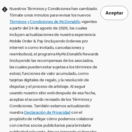
Nuestros Términos y Condiciones han cambiado.
Aceptar
Tómate unos minutos para revisar los nuevos
Términos y Condiciones de McDonald’s
, vigentes
a partir del 24 de agosto de 2026, los cuales
incluyen actualizaciones de nuestra experiencia
Mobile Order & Pay (incluyendo órdenes por
internet o como invitado, cancelaciones y
reembolsos), el programa MyMcDonald’s Rewards
(incluyendo las recompensas de los asociados,
las cuales pueden estar sujetas a los términos de
estos), funciones de valor acumulado, como
tarjetas digitales de regalo, y la resolución de
disputas y el proceso de arbitraje. Al seguir
usando nuestro sitio web después de esa fecha,
aceptas el acuerdo revisado de los Términos y
Condiciones. También estamos actualizando
nuestra
Declaración de Privacidad
con el
propósito de reflejar cómo podemos colaborar
con ciertos socios publicitarios para brindarte