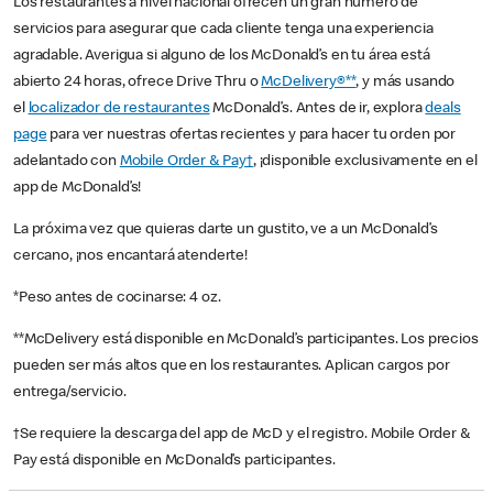
Los restaurantes a nivel nacional ofrecen un gran número de
servicios para asegurar que cada cliente tenga una experiencia
agradable. Averigua si alguno de los McDonald’s en tu área está
abierto 24 horas, ofrece Drive Thru o
McDelivery®**
, y más usando
el
localizador de restaurantes
McDonald’s. Antes de ir, explora
deals
page
para ver nuestras ofertas recientes y para hacer tu orden por
adelantado con
Mobile Order & Pay†
, ¡disponible exclusivamente en el
app de McDonald’s!
La próxima vez que quieras darte un gustito, ve a un McDonald’s
cercano, ¡nos encantará atenderte!
*Peso antes de cocinarse: 4 oz.
**McDelivery está disponible en McDonald’s participantes. Los precios
pueden ser más altos que en los restaurantes. Aplican cargos por
entrega/servicio.
†Se requiere la descarga del app de McD y el registro. Mobile Order &
Pay está disponible en McDonald’s participantes.