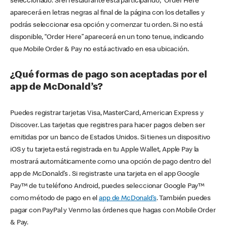
seleccionado. Si el restaurante está participando, “Order Here”
aparecerá en letras negras al final de la página con los detalles y
podrás seleccionar esa opción y comenzar tu orden. Si no está
disponible, “Order Here” aparecerá en un tono tenue, indicando
que Mobile Order & Pay no está activado en esa ubicación.
¿Qué formas de pago son aceptadas por el
app de McDonald’s?
Puedes registrar tarjetas Visa, MasterCard, American Express y
Discover. Las tarjetas que registres para hacer pagos deben ser
emitidas por un banco de Estados Unidos. Si tienes un dispositivo
iOS y tu tarjeta está registrada en tu Apple Wallet, Apple Pay la
mostrará automáticamente como una opción de pago dentro del
app de McDonald’s . Si registraste una tarjeta en el app Google
Pay™ de tu teléfono Android, puedes seleccionar Google Pay™
como método de pago en el
app de McDonald’s
. También puedes
pagar con PayPal y Venmo las órdenes que hagas con Mobile Order
& Pay.