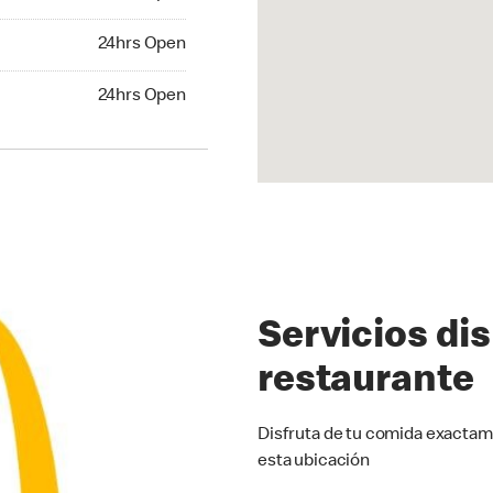
24hrs Open
24hrs Open
hrs Open
24hrs Open
Servicios di
restaurante
Disfruta de tu comida exactam
esta ubicación