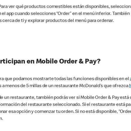
 Para ver qué productos comestibles están disponibles, seleccio
n el app cuando selecciones “Order” en el menú inferior. Tambié
 cerca de ti y explorar productos del menú para ordenar.
rticipan en Mobile Order & Pay?
para que podamos mostrarte todas las funciones disponibles en el
 a menos de 5 millas de un restaurante McDonald’s que ofrezca
 un restaurante, también podrás ver si Mobile Order & Pay está d
información del restaurante seleccionado. Si el restaurante está p
ccionar esa opción y comenzar tu orden. Si no está disponible, “Or
n.