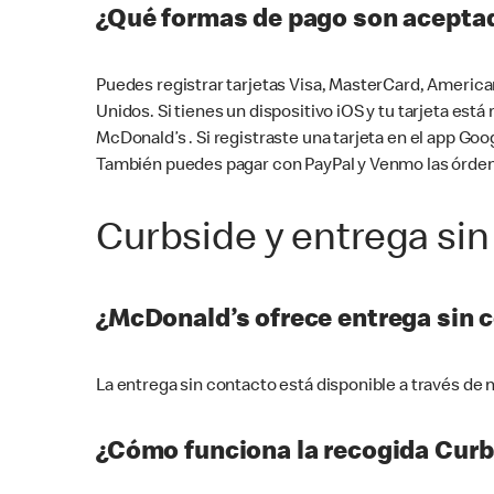
¿Qué formas de pago son aceptad
Puedes registrar tarjetas Visa, MasterCard, America
Unidos. Si tienes un dispositivo iOS y tu tarjeta es
McDonald’s . Si registraste una tarjeta en el app 
También puedes pagar con PayPal y Venmo las órden
Curbside y entrega sin
¿McDonald’s ofrece entrega sin 
La entrega sin contacto está disponible a través d
¿Cómo funciona la recogida Curb