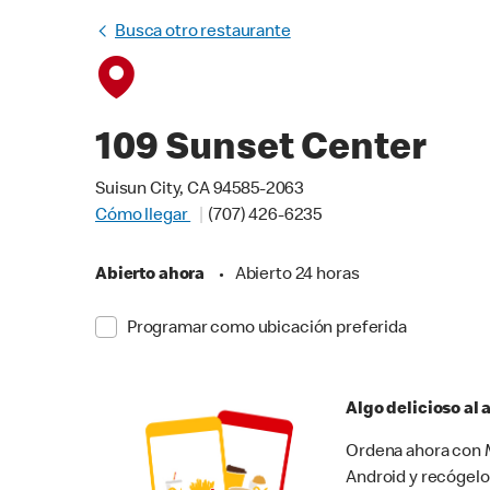
Busca otro restaurante
109 Sunset Center
Suisun City, CA 94585-2063
Cómo llegar
(707) 426-6235
Abierto ahora
•
Abierto 24 horas
Programar como ubicación preferida
Algo delicioso al
Ordena ahora con M
Android y recógelo