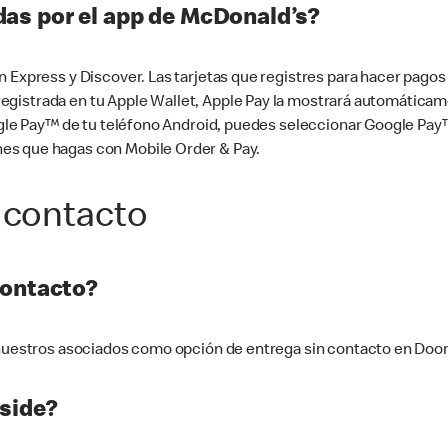
as por el app de McDonald’s?
n Express y Discover. Las tarjetas que registres para hacer pago
tá registrada en tu Apple Wallet, Apple Pay la mostrará automáti
Google Pay™ de tu teléfono Android, puedes seleccionar Google P
es que hagas con Mobile Order & Pay.
 contacto
contacto?
e nuestros asociados como opción de entrega sin contacto en Doo
side?