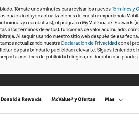
iado. Tómate unos minutos para revisar los nuevos
Términos y 
, los cuales incluyen actualizaciones de nuestra experiencia Mobi
ncelaciones y reembolsos), el programa MyMcDonald’s Rewards (
tas a los términos de estos), funciones de valor acumulado, como 
rbitraje. Al seguir usando nuestro sitio web después de esa fecha
stamos actualizando nuestra
Declaración de Privacidad
con el pro
citarios para brindarte publicidad relevante. Sigues teniendo el
omparta con fines de publicidad dirigida, un derecho que puedes 
Donald's Rewards
McValue® y Ofertas
Mas