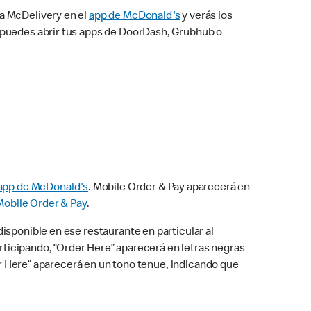
na McDelivery en el
app de McDonald's
y verás los
n puedes abrir tus apps de DoorDash, Grubhub o
app de McDonald's
. Mobile Order & Pay aparecerá en
Mobile Order & Pay
.
isponible en ese restaurante en particular al
articipando, “Order Here” aparecerá en letras negras
der Here” aparecerá en un tono tenue, indicando que