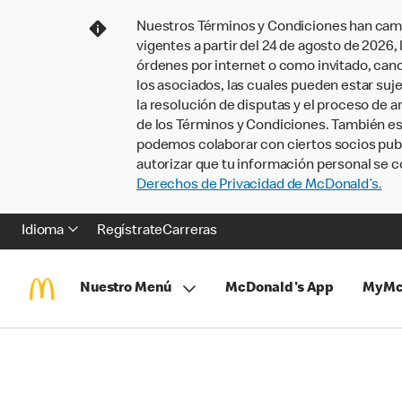
Nuestros Términos y Condiciones han camb
vigentes a partir del 24 de agosto de 2026
órdenes por internet o como invitado, ca
los asociados, las cuales pueden estar suje
la resolución de disputas y el proceso de a
de los Términos y Condiciones. También e
podemos colaborar con ciertos socios publi
autorizar que tu información personal se c
Derechos de Privacidad de McDonald’s.
Idioma
Regístrate
Carreras
Nuestro Menú
McDonald's App
MyMc