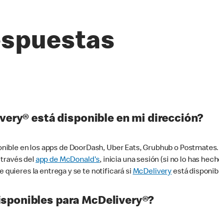
espuestas
very® está disponible en mi dirección?
ible en los apps de DoorDash, Uber Eats, Grubhub o Postmates. 
 través del
app de McDonald's
, inicia una sesión (si no lo has he
 quieres la entrega y se te notificará si
McDelivery
está disponib
sponibles para McDelivery®?