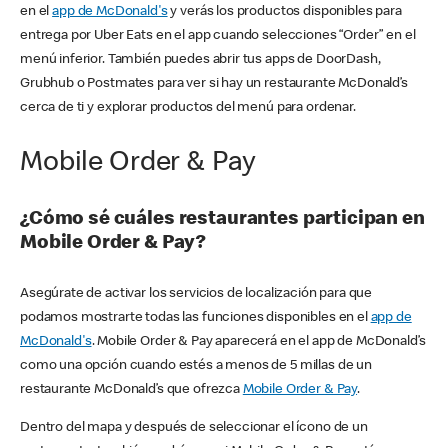
en el
app de McDonald's
y verás los productos disponibles para
entrega por Uber Eats en el app cuando selecciones “Order” en el
menú inferior. También puedes abrir tus apps de DoorDash,
Grubhub o Postmates para ver si hay un restaurante McDonald’s
cerca de ti y explorar productos del menú para ordenar.
Mobile Order & Pay
¿Cómo sé cuáles restaurantes participan en
Mobile Order & Pay?
Asegúrate de activar los servicios de localización para que
podamos mostrarte todas las funciones disponibles en el
app de
McDonald's
. Mobile Order & Pay aparecerá en el app de McDonald’s
como una opción cuando estés a menos de 5 millas de un
restaurante McDonald’s que ofrezca
Mobile Order & Pay
.
Dentro del mapa y después de seleccionar el ícono de un