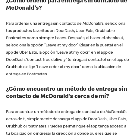
¿Cómo ordeno para entrega sin contacto de
McDonald’s?
Para ordenar una entrega sin contacto de McDonald’s, selecciona
tus productos favoritos en DoorDash, Uber Eats, Grubhub o
Postmates como siempre haces. Después, al hacer el checkout,
selecciona la opción “Leave at my door” (dejar en la puerta) en el
app de Uber Eats, la opción “Leave at my door” en el app de
DoorDash, “contact-free delivery” (entrega si contacto) en el app de
Grubhub o elige “Leave order at my door” como la ubicación de
entrega en Postmates.
¿Cómo encuentro un método de entrega sin
contacto de McDonald’s cerca de mí?
Para encontrar un método de entrega sin contacto de McDonald’s
cerca de ti, simplemente descarga el app de DoorDash, Uber Eats,
Grubhub o Postmates. Puedes permitir que el app tenga acceso a
tu localización o ingresar la dirección a donde quieres que se