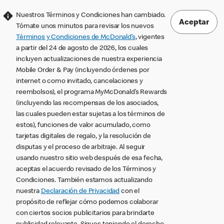
Nuestros Términos y Condiciones han cambiado.
Aceptar
Tómate unos minutos para revisar los nuevos
Términos y Condiciones de McDonald’s
, vigentes
a partir del 24 de agosto de 2026, los cuales
incluyen actualizaciones de nuestra experiencia
Mobile Order & Pay (incluyendo órdenes por
internet o como invitado, cancelaciones y
reembolsos), el programa MyMcDonald’s Rewards
(incluyendo las recompensas de los asociados,
las cuales pueden estar sujetas a los términos de
estos), funciones de valor acumulado, como
tarjetas digitales de regalo, y la resolución de
disputas y el proceso de arbitraje. Al seguir
usando nuestro sitio web después de esa fecha,
aceptas el acuerdo revisado de los Términos y
Condiciones. También estamos actualizando
nuestra
Declaración de Privacidad
con el
propósito de reflejar cómo podemos colaborar
con ciertos socios publicitarios para brindarte