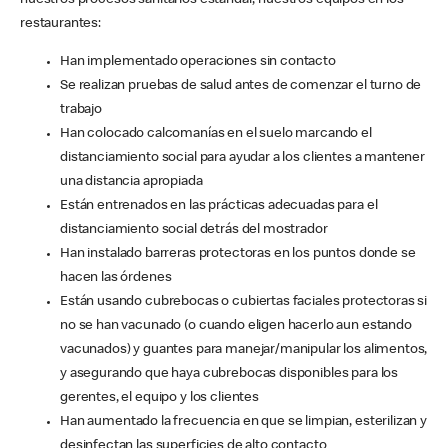
nuestros procesos sanitarios estándar, nuestros equipos en los
restaurantes:
Han implementado operaciones sin contacto
Se realizan pruebas de salud antes de comenzar el turno de
trabajo
Han colocado calcomanías en el suelo marcando el
distanciamiento social para ayudar a los clientes a mantener
una distancia apropiada
Están entrenados en las prácticas adecuadas para el
distanciamiento social detrás del mostrador
Han instalado barreras protectoras en los puntos donde se
hacen las órdenes
Están usando cubrebocas o cubiertas faciales protectoras si
no se han vacunado (o cuando eligen hacerlo aun estando
vacunados) y guantes para manejar/manipular los alimentos,
y asegurando que haya cubrebocas disponibles para los
gerentes, el equipo y los clientes
Han aumentado la frecuencia en que se limpian, esterilizan y
desinfectan las superficies de alto contacto