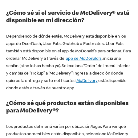
¿Cómo sé si el servicio de McDelivery® está
disponible en mi dirección?
Dependiendo de dónde estés, McDelivery está disponible en los
apps de DoorDash, Uber Eats, Grubhub o Postmates. Uber Eats
también está disponible en el app de McDonald’s para ordenar. Para
ordenar McDelivery a través del
app de McDonald's
, inicia una
sesión (si no lo has hecho ya). Selecciona “Order” del menú inferior
y cambia de “Pickup” a “McDelivery’” Ingresa la dirección donde
quieres la entrega y se te notificará si
McDelivery
está disponible
donde estás a través de nuestro app.
¿Cómo sé qué productos están disponibles
para McDelivery®?
Los productos del menú varían por ubicación/lugar. Para ver qué
productos comestibles están disponibles, selecciona McDelivery