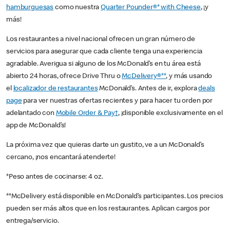
hamburguesas
como nuestra
Quarter Pounder®* with Cheese
, ¡y
más!
Los restaurantes a nivel nacional ofrecen un gran número de
servicios para asegurar que cada cliente tenga una experiencia
agradable. Averigua si alguno de los McDonald’s en tu área está
abierto 24 horas, ofrece Drive Thru o
McDelivery®**
, y más usando
el
localizador de restaurantes
McDonald’s. Antes de ir, explora
deals
page
para ver nuestras ofertas recientes y para hacer tu orden por
adelantado con
Mobile Order & Pay†
, ¡disponible exclusivamente en el
app de McDonald’s!
La próxima vez que quieras darte un gustito, ve a un McDonald’s
cercano, ¡nos encantará atenderte!
*Peso antes de cocinarse: 4 oz.
**McDelivery está disponible en McDonald’s participantes. Los precios
pueden ser más altos que en los restaurantes. Aplican cargos por
entrega/servicio.