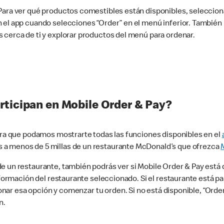
 Para ver qué productos comestibles están disponibles, seleccio
n el app cuando selecciones “Order” en el menú inferior. Tambié
 cerca de ti y explorar productos del menú para ordenar.
rticipan en Mobile Order & Pay?
para que podamos mostrarte todas las funciones disponibles en el
 a menos de 5 millas de un restaurante McDonald’s que ofrezca
 un restaurante, también podrás ver si Mobile Order & Pay está d
información del restaurante seleccionado. Si el restaurante está p
ccionar esa opción y comenzar tu orden. Si no está disponible, “Or
n.