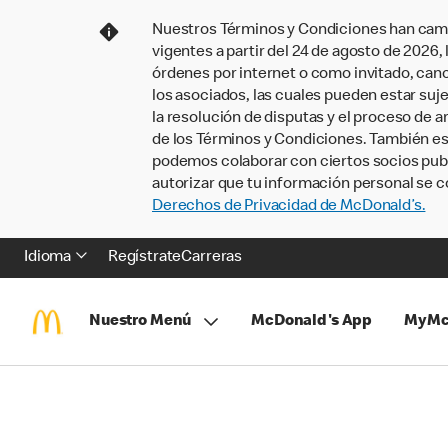
Nuestros Términos y Condiciones han camb
vigentes a partir del 24 de agosto de 2026
órdenes por internet o como invitado, ca
los asociados, las cuales pueden estar suje
la resolución de disputas y el proceso de a
de los Términos y Condiciones. También e
podemos colaborar con ciertos socios publi
autorizar que tu información personal se c
Derechos de Privacidad de McDonald’s.
Idioma
Regístrate
Carreras
Nuestro Menú
McDonald's App
MyMc