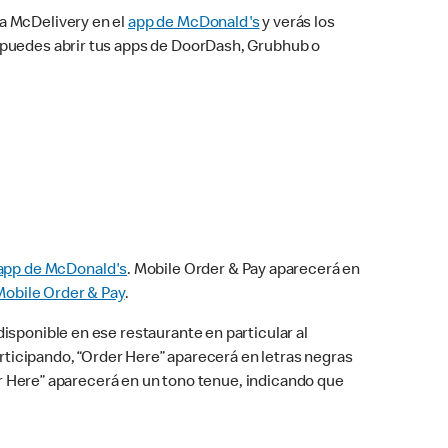
na McDelivery en el
app de McDonald's
y verás los
n puedes abrir tus apps de DoorDash, Grubhub o
app de McDonald's
. Mobile Order & Pay aparecerá en
Mobile Order & Pay
.
isponible en ese restaurante en particular al
articipando, “Order Here” aparecerá en letras negras
der Here” aparecerá en un tono tenue, indicando que