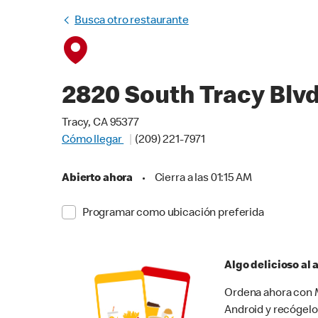
Busca otro restaurante
2820 South Tracy Blv
Tracy, CA 95377
Cómo llegar
(209) 221-7971
Abierto ahora
•
Cierra a las 01:15 AM
Programar como ubicación preferida
Algo delicioso al
Ordena ahora con M
Android y recógelo