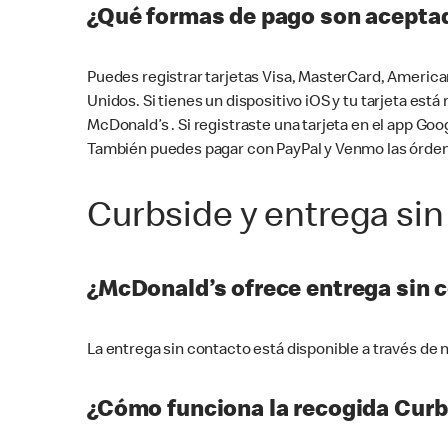
¿Qué formas de pago son aceptad
Puedes registrar tarjetas Visa, MasterCard, America
Unidos. Si tienes un dispositivo iOS y tu tarjeta es
McDonald’s . Si registraste una tarjeta en el app 
También puedes pagar con PayPal y Venmo las órden
Curbside y entrega sin
¿McDonald’s ofrece entrega sin 
La entrega sin contacto está disponible a través d
¿Cómo funciona la recogida Curb