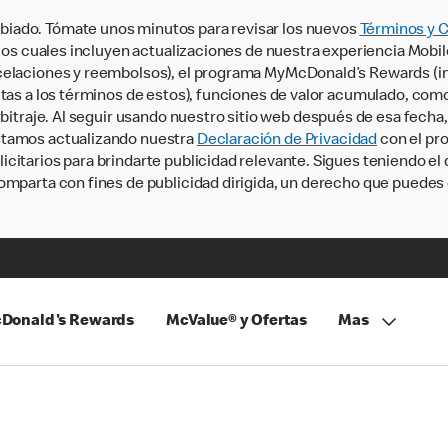
iado. Tómate unos minutos para revisar los nuevos
Términos y 
, los cuales incluyen actualizaciones de nuestra experiencia Mobi
ncelaciones y reembolsos), el programa MyMcDonald’s Rewards (
tas a los términos de estos), funciones de valor acumulado, como 
rbitraje. Al seguir usando nuestro sitio web después de esa fecha
stamos actualizando nuestra
Declaración de Privacidad
con el pro
citarios para brindarte publicidad relevante. Sigues teniendo el
omparta con fines de publicidad dirigida, un derecho que puedes 
Donald's Rewards
McValue® y Ofertas
Mas