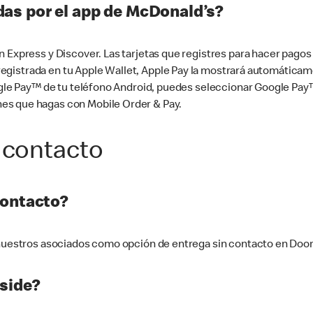
as por el app de McDonald’s?
n Express y Discover. Las tarjetas que registres para hacer pago
tá registrada en tu Apple Wallet, Apple Pay la mostrará automáti
Google Pay™ de tu teléfono Android, puedes seleccionar Google P
es que hagas con Mobile Order & Pay.
 contacto
contacto?
e nuestros asociados como opción de entrega sin contacto en Doo
side?