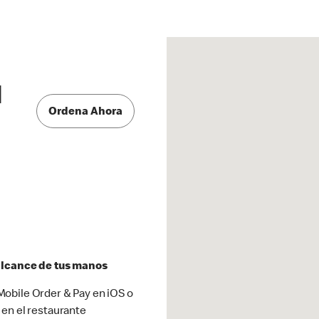
d
Ordena Ahora
 alcance de tus manos
obile Order & Pay en iOS o
 en el restaurante