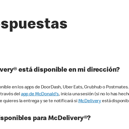
espuestas
very® está disponible en mi dirección?
ible en los apps de DoorDash, Uber Eats, Grubhub o Postmates. 
 través del
app de McDonald's
, inicia una sesión (si no lo has he
 quieres la entrega y se te notificará si
McDelivery
está disponib
sponibles para McDelivery®?