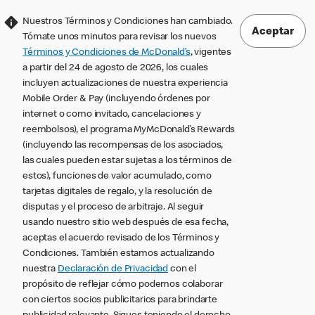
Nuestros Términos y Condiciones han cambiado.
Aceptar
Tómate unos minutos para revisar los nuevos
Términos y Condiciones de McDonald’s
, vigentes
a partir del 24 de agosto de 2026, los cuales
incluyen actualizaciones de nuestra experiencia
Mobile Order & Pay (incluyendo órdenes por
internet o como invitado, cancelaciones y
reembolsos), el programa MyMcDonald’s Rewards
(incluyendo las recompensas de los asociados,
las cuales pueden estar sujetas a los términos de
estos), funciones de valor acumulado, como
tarjetas digitales de regalo, y la resolución de
disputas y el proceso de arbitraje. Al seguir
usando nuestro sitio web después de esa fecha,
aceptas el acuerdo revisado de los Términos y
Condiciones. También estamos actualizando
nuestra
Declaración de Privacidad
con el
propósito de reflejar cómo podemos colaborar
con ciertos socios publicitarios para brindarte