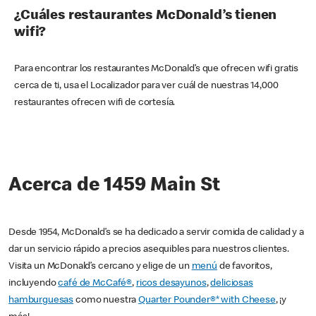
¿Cuáles restaurantes McDonald’s tienen
wifi?
Para encontrar los restaurantes McDonald’s que ofrecen wifi gratis
cerca de ti, usa el Localizador para ver cuál de nuestras 14,000
restaurantes ofrecen wifi de cortesía.
Acerca de 1459 Main St
Desde 1954, McDonald’s se ha dedicado a servir comida de calidad y a
dar un servicio rápido a precios asequibles para nuestros clientes.
Visita un McDonald’s cercano y elige de un
menú
de favoritos,
incluyendo
café de McCafé®
,
ricos desayunos
,
deliciosas
hamburguesas
como nuestra
Quarter Pounder®* with Cheese
, ¡y