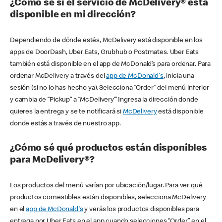
¿Cómo sé si el servicio de McDelivery® está
disponible en mi dirección?
Dependiendo de dónde estés, McDelivery está disponible en los
apps de DoorDash, Uber Eats, Grubhub o Postmates. Uber Eats
también está disponible en el app de McDonald’s para ordenar. Para
ordenar McDelivery a través del
app de McDonald's
, inicia una
sesión (si no lo has hecho ya). Selecciona “Order” del menú inferior
y cambia de “Pickup” a “McDelivery’” Ingresa la dirección donde
quieres la entrega y se te notificará si
McDelivery
está disponible
donde estás a través de nuestro app.
¿Cómo sé qué productos están disponibles
para McDelivery®?
Los productos del menú varían por ubicación/lugar. Para ver qué
productos comestibles están disponibles, selecciona McDelivery
en el
app de McDonald's
y verás los productos disponibles para
entrega por Uber Eats en el app cuando selecciones “Order” en el