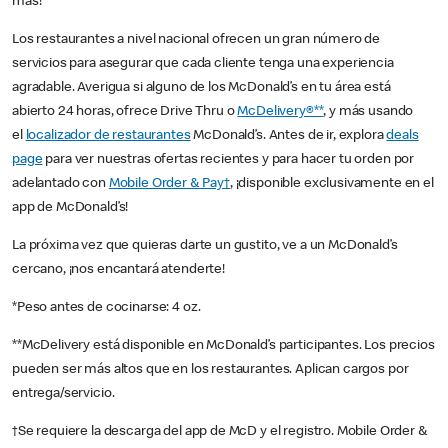
más!
Los restaurantes a nivel nacional ofrecen un gran número de
servicios para asegurar que cada cliente tenga una experiencia
agradable. Averigua si alguno de los McDonald’s en tu área está
abierto 24 horas, ofrece Drive Thru o
McDelivery®**
, y más usando
el
localizador de restaurantes
McDonald’s. Antes de ir, explora
deals
page
para ver nuestras ofertas recientes y para hacer tu orden por
adelantado con
Mobile Order & Pay†
, ¡disponible exclusivamente en el
app de McDonald’s!
La próxima vez que quieras darte un gustito, ve a un McDonald’s
cercano, ¡nos encantará atenderte!
*Peso antes de cocinarse: 4 oz.
**McDelivery está disponible en McDonald’s participantes. Los precios
pueden ser más altos que en los restaurantes. Aplican cargos por
entrega/servicio.
†Se requiere la descarga del app de McD y el registro. Mobile Order &