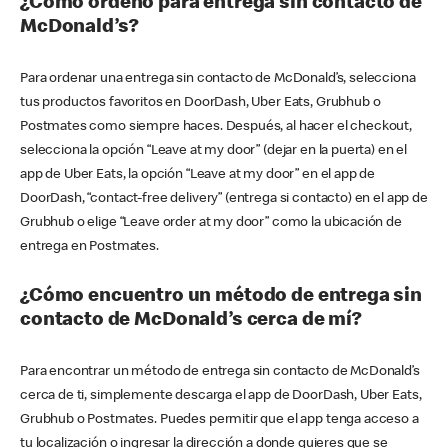
¿Cómo ordeno para entrega sin contacto de
McDonald’s?
Para ordenar una entrega sin contacto de McDonald’s, selecciona
tus productos favoritos en DoorDash, Uber Eats, Grubhub o
Postmates como siempre haces. Después, al hacer el checkout,
selecciona la opción “Leave at my door” (dejar en la puerta) en el
app de Uber Eats, la opción “Leave at my door” en el app de
DoorDash, “contact-free delivery” (entrega si contacto) en el app de
Grubhub o elige “Leave order at my door” como la ubicación de
entrega en Postmates.
¿Cómo encuentro un método de entrega sin
contacto de McDonald’s cerca de mí?
Para encontrar un método de entrega sin contacto de McDonald’s
cerca de ti, simplemente descarga el app de DoorDash, Uber Eats,
Grubhub o Postmates. Puedes permitir que el app tenga acceso a
tu localización o ingresar la dirección a donde quieres que se