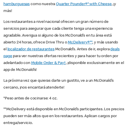
hamburguesas
como nuestra
Quarter Pounder®* with Cheese
, ¡y
más!
Los restaurantes a nivel nacional ofrecen un gran número de
servicios para asegurar que cada cliente tenga una experiencia
agradable. Averigua si alguno de los McDonald’s en tu área está
abierto 24 horas, ofrece Drive Thru o
McDelivery®**
, y más usando
el
localizador de restaurantes
McDonald’s. Antes de ir, explora
deals
page
para ver nuestras ofertas recientes y para hacer tu orden por
adelantado con
Mobile Order & Pay†
, ¡disponible exclusivamente en el
app de McDonald’s!
La próxima vez que quieras darte un gustito, ve a un McDonald’s
cercano, ¡nos encantará atenderte!
*Peso antes de cocinarse: 4 oz.
**McDelivery está disponible en McDonald’s participantes. Los precios
pueden ser más altos que en los restaurantes. Aplican cargos por
entrega/servicio.