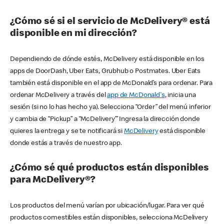
¿Cómo sé si el servicio de McDelivery® está
disponible en mi dirección?
Dependiendo de dónde estés, McDelivery está disponible en los
apps de DoorDash, Uber Eats, Grubhub o Postmates. Uber Eats
también está disponible en el app de McDonald’s para ordenar. Para
ordenar McDelivery a través del
app de McDonald's
, inicia una
sesión (si no lo has hecho ya). Selecciona “Order” del menú inferior
y cambia de “Pickup” a “McDelivery’” Ingresa la dirección donde
quieres la entrega y se te notificará si
McDelivery
está disponible
donde estás a través de nuestro app.
¿Cómo sé qué productos están disponibles
para McDelivery®?
Los productos del menú varían por ubicación/lugar. Para ver qué
productos comestibles están disponibles, selecciona McDelivery