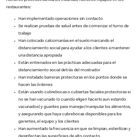
nuestros procesos sanitarios estándar, nuestros equipos en los
restaurantes:
Han implementado operaciones sin contacto
Se realizan pruebas de salud antes de comenzar el turno de
trabajo
Han colocado calcomanías en el suelo marcando el
distanciamiento social para ayudar a los clientes a mantener
una distancia apropiada
Están entrenados en las prácticas adecuadas para el
distanciamiento social detrás del mostrador
Han instalado barreras protectoras en los puntos donde se
hacen las órdenes
Están usando cubrebocas o cubiertas faciales protectoras si
no se han vacunado (o cuando eligen hacerlo aun estando
vacunados) y guantes para manejar/manipular los alimentos,
y asegurando que haya cubrebocas disponibles para los
gerentes, el equipo y los clientes
Han aumentado la frecuencia en que se limpian, esterilizan y
desinfectan las superficies de alto contacto