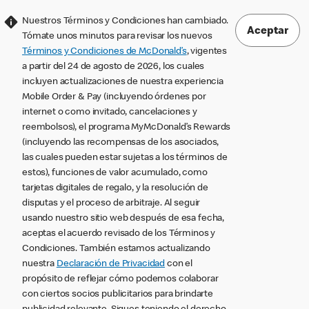
Nuestros Términos y Condiciones han cambiado.
Aceptar
Tómate unos minutos para revisar los nuevos
Términos y Condiciones de McDonald’s
, vigentes
a partir del 24 de agosto de 2026, los cuales
incluyen actualizaciones de nuestra experiencia
Mobile Order & Pay (incluyendo órdenes por
internet o como invitado, cancelaciones y
reembolsos), el programa MyMcDonald’s Rewards
(incluyendo las recompensas de los asociados,
las cuales pueden estar sujetas a los términos de
estos), funciones de valor acumulado, como
tarjetas digitales de regalo, y la resolución de
disputas y el proceso de arbitraje. Al seguir
usando nuestro sitio web después de esa fecha,
aceptas el acuerdo revisado de los Términos y
Condiciones. También estamos actualizando
nuestra
Declaración de Privacidad
con el
propósito de reflejar cómo podemos colaborar
con ciertos socios publicitarios para brindarte