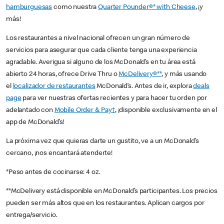
hamburguesas
como nuestra
Quarter Pounder®* with Cheese
, ¡y
más!
Los restaurantes a nivel nacional ofrecen un gran número de
servicios para asegurar que cada cliente tenga una experiencia
agradable. Averigua si alguno de los McDonald’s en tu área está
abierto 24 horas, ofrece Drive Thru o
McDelivery®**
, y más usando
el
localizador de restaurantes
McDonald’s. Antes de ir, explora
deals
page
para ver nuestras ofertas recientes y para hacer tu orden por
adelantado con
Mobile Order & Pay†
, ¡disponible exclusivamente en el
app de McDonald’s!
La próxima vez que quieras darte un gustito, ve a un McDonald’s
cercano, ¡nos encantará atenderte!
*Peso antes de cocinarse: 4 oz.
**McDelivery está disponible en McDonald’s participantes. Los precios
pueden ser más altos que en los restaurantes. Aplican cargos por
entrega/servicio.