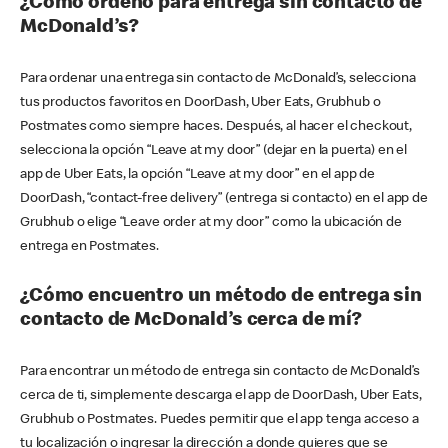
¿Cómo ordeno para entrega sin contacto de
McDonald’s?
Para ordenar una entrega sin contacto de McDonald’s, selecciona
tus productos favoritos en DoorDash, Uber Eats, Grubhub o
Postmates como siempre haces. Después, al hacer el checkout,
selecciona la opción “Leave at my door” (dejar en la puerta) en el
app de Uber Eats, la opción “Leave at my door” en el app de
DoorDash, “contact-free delivery” (entrega si contacto) en el app de
Grubhub o elige “Leave order at my door” como la ubicación de
entrega en Postmates.
¿Cómo encuentro un método de entrega sin
contacto de McDonald’s cerca de mí?
Para encontrar un método de entrega sin contacto de McDonald’s
cerca de ti, simplemente descarga el app de DoorDash, Uber Eats,
Grubhub o Postmates. Puedes permitir que el app tenga acceso a
tu localización o ingresar la dirección a donde quieres que se