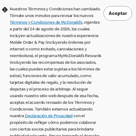
Nuestros Términos y Condiciones han cambiado.
Aceptar
Tómate unos minutos para revisar los nuevos
Términos y Condiciones de McDonald’s
, vigentes
a partir del 24 de agosto de 2026, los cuales
incluyen actualizaciones de nuestra experiencia
Mobile Order & Pay (incluyendo órdenes por
internet o como invitado, cancelaciones y
reembolsos), el programa MyMcDonald’s Rewards
(incluyendo las recompensas de los asociados,
las cuales pueden estar sujetas a los términos de
estos), funciones de valor acumulado, como
tarjetas digitales de regalo, y la resolución de
disputas y el proceso de arbitraje. Al seguir
usando nuestro sitio web después de esa fecha,
aceptas el acuerdo revisado de los Términos y
Condiciones. También estamos actualizando
nuestra
Declaración de Privacidad
con el
propósito de reflejar cómo podemos colaborar
con ciertos socios publicitarios para brindarte