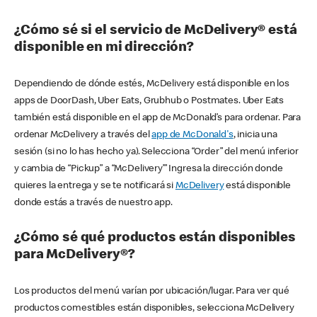
¿Cómo sé si el servicio de McDelivery® está
disponible en mi dirección?
Dependiendo de dónde estés, McDelivery está disponible en los
apps de DoorDash, Uber Eats, Grubhub o Postmates. Uber Eats
también está disponible en el app de McDonald’s para ordenar. Para
ordenar McDelivery a través del
app de McDonald's
, inicia una
sesión (si no lo has hecho ya). Selecciona “Order” del menú inferior
y cambia de “Pickup” a “McDelivery’” Ingresa la dirección donde
quieres la entrega y se te notificará si
McDelivery
está disponible
donde estás a través de nuestro app.
¿Cómo sé qué productos están disponibles
para McDelivery®?
Los productos del menú varían por ubicación/lugar. Para ver qué
productos comestibles están disponibles, selecciona McDelivery