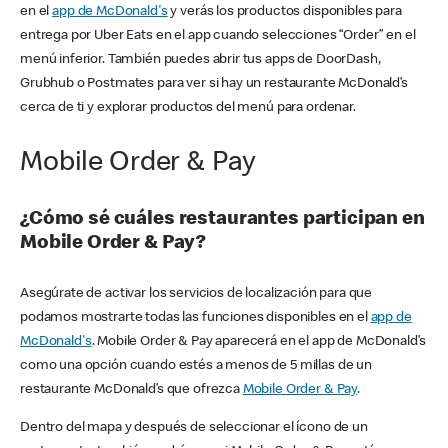
en el
app de McDonald's
y verás los productos disponibles para
entrega por Uber Eats en el app cuando selecciones “Order” en el
menú inferior. También puedes abrir tus apps de DoorDash,
Grubhub o Postmates para ver si hay un restaurante McDonald’s
cerca de ti y explorar productos del menú para ordenar.
Mobile Order & Pay
¿Cómo sé cuáles restaurantes participan en
Mobile Order & Pay?
Asegúrate de activar los servicios de localización para que
podamos mostrarte todas las funciones disponibles en el
app de
McDonald's
. Mobile Order & Pay aparecerá en el app de McDonald’s
como una opción cuando estés a menos de 5 millas de un
restaurante McDonald’s que ofrezca
Mobile Order & Pay
.
Dentro del mapa y después de seleccionar el ícono de un