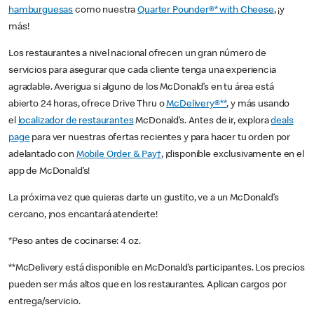
hamburguesas
como nuestra
Quarter Pounder®* with Cheese
, ¡y
más!
Los restaurantes a nivel nacional ofrecen un gran número de
servicios para asegurar que cada cliente tenga una experiencia
agradable. Averigua si alguno de los McDonald’s en tu área está
abierto 24 horas, ofrece Drive Thru o
McDelivery®**
, y más usando
el
localizador de restaurantes
McDonald’s. Antes de ir, explora
deals
page
para ver nuestras ofertas recientes y para hacer tu orden por
adelantado con
Mobile Order & Pay†
, ¡disponible exclusivamente en el
app de McDonald’s!
La próxima vez que quieras darte un gustito, ve a un McDonald’s
cercano, ¡nos encantará atenderte!
*Peso antes de cocinarse: 4 oz.
**McDelivery está disponible en McDonald’s participantes. Los precios
pueden ser más altos que en los restaurantes. Aplican cargos por
entrega/servicio.