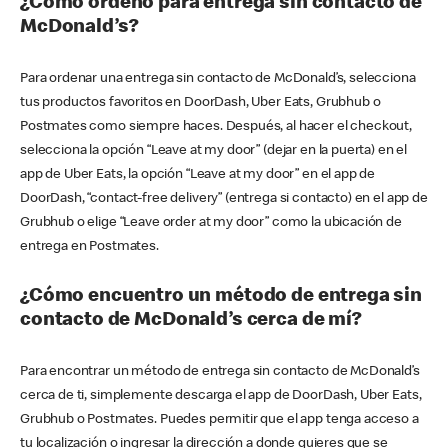
¿Cómo ordeno para entrega sin contacto de
McDonald’s?
Para ordenar una entrega sin contacto de McDonald’s, selecciona
tus productos favoritos en DoorDash, Uber Eats, Grubhub o
Postmates como siempre haces. Después, al hacer el checkout,
selecciona la opción “Leave at my door” (dejar en la puerta) en el
app de Uber Eats, la opción “Leave at my door” en el app de
DoorDash, “contact-free delivery” (entrega si contacto) en el app de
Grubhub o elige “Leave order at my door” como la ubicación de
entrega en Postmates.
¿Cómo encuentro un método de entrega sin
contacto de McDonald’s cerca de mí?
Para encontrar un método de entrega sin contacto de McDonald’s
cerca de ti, simplemente descarga el app de DoorDash, Uber Eats,
Grubhub o Postmates. Puedes permitir que el app tenga acceso a
tu localización o ingresar la dirección a donde quieres que se