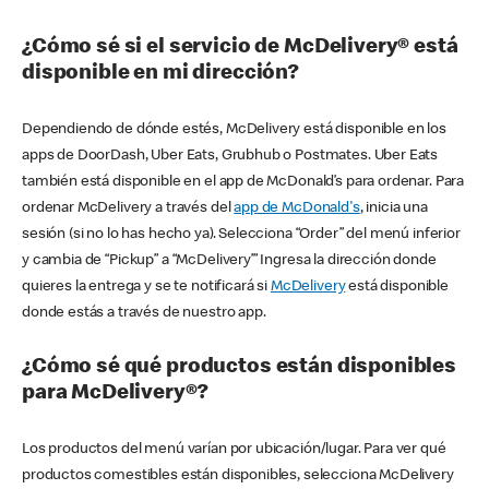
¿Cómo sé si el servicio de McDelivery® está
disponible en mi dirección?
Dependiendo de dónde estés, McDelivery está disponible en los
apps de DoorDash, Uber Eats, Grubhub o Postmates. Uber Eats
también está disponible en el app de McDonald’s para ordenar. Para
ordenar McDelivery a través del
app de McDonald's
, inicia una
sesión (si no lo has hecho ya). Selecciona “Order” del menú inferior
y cambia de “Pickup” a “McDelivery’” Ingresa la dirección donde
quieres la entrega y se te notificará si
McDelivery
está disponible
donde estás a través de nuestro app.
¿Cómo sé qué productos están disponibles
para McDelivery®?
Los productos del menú varían por ubicación/lugar. Para ver qué
productos comestibles están disponibles, selecciona McDelivery