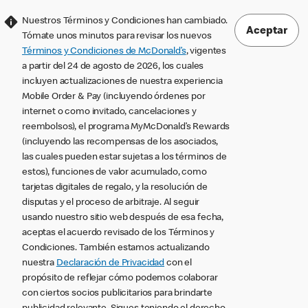
Nuestros Términos y Condiciones han cambiado.
Aceptar
Tómate unos minutos para revisar los nuevos
Términos y Condiciones de McDonald’s
, vigentes
a partir del 24 de agosto de 2026, los cuales
incluyen actualizaciones de nuestra experiencia
Mobile Order & Pay (incluyendo órdenes por
internet o como invitado, cancelaciones y
reembolsos), el programa MyMcDonald’s Rewards
(incluyendo las recompensas de los asociados,
las cuales pueden estar sujetas a los términos de
estos), funciones de valor acumulado, como
tarjetas digitales de regalo, y la resolución de
disputas y el proceso de arbitraje. Al seguir
usando nuestro sitio web después de esa fecha,
aceptas el acuerdo revisado de los Términos y
Condiciones. También estamos actualizando
nuestra
Declaración de Privacidad
con el
propósito de reflejar cómo podemos colaborar
con ciertos socios publicitarios para brindarte