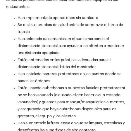
nuestros procesos sanitarios estándar, nuestros equipos en los
restaurantes:
Han implementado operaciones sin contacto
Se realizan pruebas de salud antes de comenzar el turno de
trabajo
Han colocado calcomanías en el suelo marcando el
distanciamiento social para ayudar a los clientes a mantener
una distancia apropiada
Están entrenados en las prácticas adecuadas para el
distanciamiento social detrás del mostrador
Han instalado barreras protectoras en los puntos donde se
hacen las órdenes
Están usando cubrebocas o cubiertas faciales protectoras si
no se han vacunado (o cuando eligen hacerlo aun estando
vacunados) y guantes para manejar/manipular los alimentos,
y asegurando que haya cubrebocas disponibles para los
gerentes, el equipo y los clientes
Han aumentado la frecuencia en que se limpian, esterilizan y
desinfectan las superficies de alto contacto