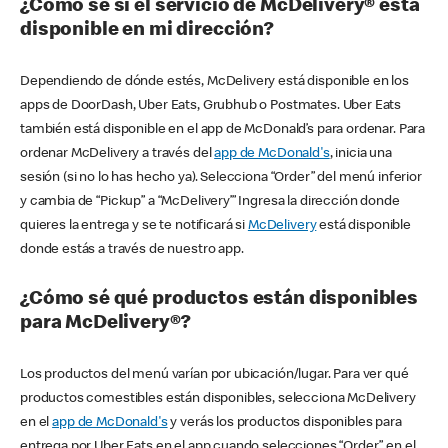
¿Cómo sé si el servicio de McDelivery® está
disponible en mi dirección?
Dependiendo de dónde estés, McDelivery está disponible en los
apps de DoorDash, Uber Eats, Grubhub o Postmates. Uber Eats
también está disponible en el app de McDonald’s para ordenar. Para
ordenar McDelivery a través del
app de McDonald's
, inicia una
sesión (si no lo has hecho ya). Selecciona “Order” del menú inferior
y cambia de “Pickup” a “McDelivery’” Ingresa la dirección donde
quieres la entrega y se te notificará si
McDelivery
está disponible
donde estás a través de nuestro app.
¿Cómo sé qué productos están disponibles
para McDelivery®?
Los productos del menú varían por ubicación/lugar. Para ver qué
productos comestibles están disponibles, selecciona McDelivery
en el
app de McDonald's
y verás los productos disponibles para
entrega por Uber Eats en el app cuando selecciones “Order” en el