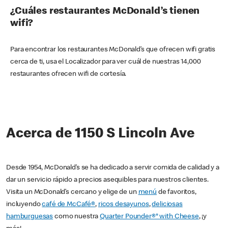
¿Cuáles restaurantes McDonald’s tienen
wifi?
Para encontrar los restaurantes McDonald’s que ofrecen wifi gratis
cerca de ti, usa el Localizador para ver cuál de nuestras 14,000
restaurantes ofrecen wifi de cortesía.
Acerca de 1150 S Lincoln Ave
Desde 1954, McDonald’s se ha dedicado a servir comida de calidad y a
dar un servicio rápido a precios asequibles para nuestros clientes.
Visita un McDonald’s cercano y elige de un
menú
de favoritos,
incluyendo
café de McCafé®
,
ricos desayunos
,
deliciosas
hamburguesas
como nuestra
Quarter Pounder®* with Cheese
, ¡y