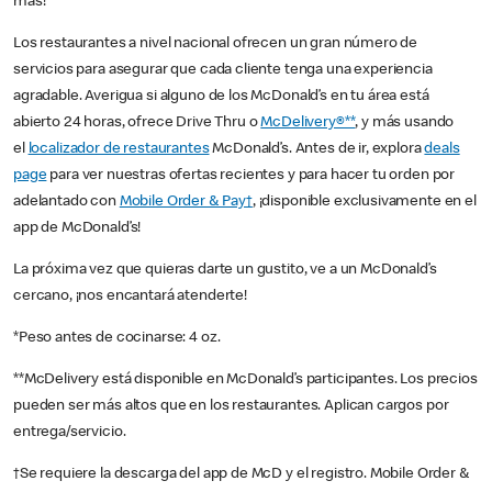
más!
Los restaurantes a nivel nacional ofrecen un gran número de
servicios para asegurar que cada cliente tenga una experiencia
agradable. Averigua si alguno de los McDonald’s en tu área está
abierto 24 horas, ofrece Drive Thru o
McDelivery®**
, y más usando
el
localizador de restaurantes
McDonald’s. Antes de ir, explora
deals
page
para ver nuestras ofertas recientes y para hacer tu orden por
adelantado con
Mobile Order & Pay†
, ¡disponible exclusivamente en el
app de McDonald’s!
La próxima vez que quieras darte un gustito, ve a un McDonald’s
cercano, ¡nos encantará atenderte!
*Peso antes de cocinarse: 4 oz.
**McDelivery está disponible en McDonald’s participantes. Los precios
pueden ser más altos que en los restaurantes. Aplican cargos por
entrega/servicio.
†Se requiere la descarga del app de McD y el registro. Mobile Order &