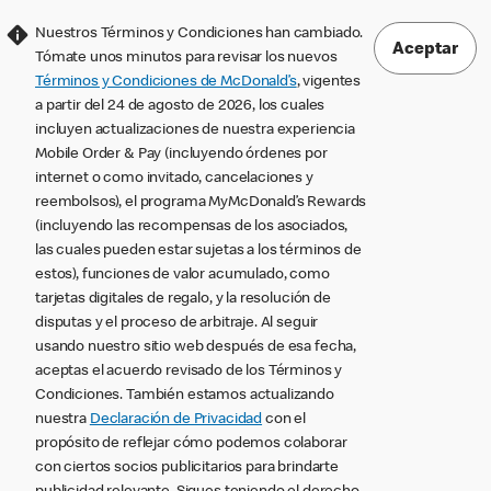
Nuestros Términos y Condiciones han cambiado.
Aceptar
Tómate unos minutos para revisar los nuevos
Términos y Condiciones de McDonald’s
, vigentes
a partir del 24 de agosto de 2026, los cuales
incluyen actualizaciones de nuestra experiencia
Mobile Order & Pay (incluyendo órdenes por
internet o como invitado, cancelaciones y
reembolsos), el programa MyMcDonald’s Rewards
(incluyendo las recompensas de los asociados,
las cuales pueden estar sujetas a los términos de
estos), funciones de valor acumulado, como
tarjetas digitales de regalo, y la resolución de
disputas y el proceso de arbitraje. Al seguir
usando nuestro sitio web después de esa fecha,
aceptas el acuerdo revisado de los Términos y
Condiciones. También estamos actualizando
nuestra
Declaración de Privacidad
con el
propósito de reflejar cómo podemos colaborar
con ciertos socios publicitarios para brindarte