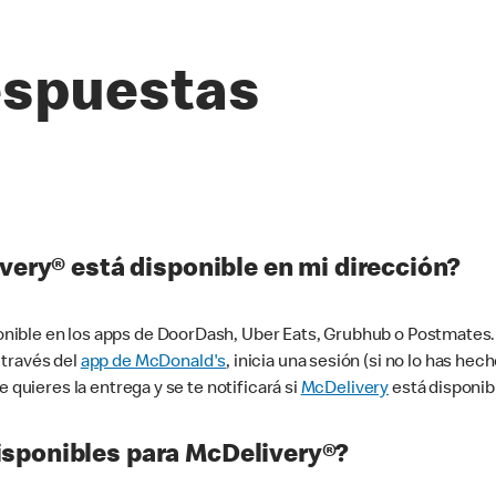
espuestas
very® está disponible en mi dirección?
ible en los apps de DoorDash, Uber Eats, Grubhub o Postmates. 
 través del
app de McDonald's
, inicia una sesión (si no lo has he
 quieres la entrega y se te notificará si
McDelivery
está disponib
sponibles para McDelivery®?