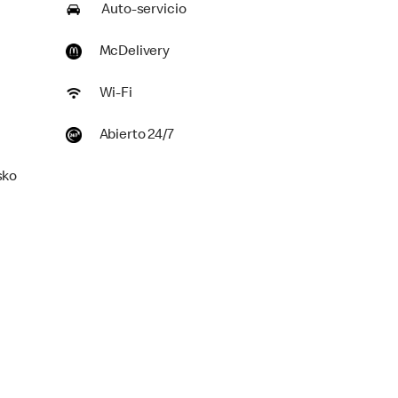
Auto-servicio
McDelivery
Wi-Fi
Abierto 24/7
sko