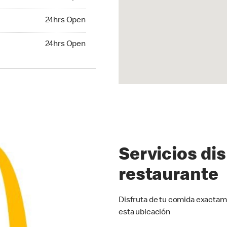
24hrs Open
24hrs Open
hrs Open
24hrs Open
Servicios di
restaurante
Disfruta de tu comida exactam
esta ubicación