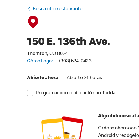
Busca otro restaurante
150 E. 136th Ave.
Thornton, CO 80241
Cómo llegar
(303) 524-9423
Abierto ahora
•
Abierto 24 horas
Programar como ubicación preferida
Algo delicioso al
Ordena ahora con M
Android y recógelo