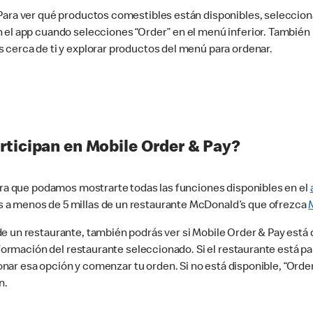
 Para ver qué productos comestibles están disponibles, seleccio
n el app cuando selecciones “Order” en el menú inferior. Tambié
 cerca de ti y explorar productos del menú para ordenar.
rticipan en Mobile Order & Pay?
para que podamos mostrarte todas las funciones disponibles en el
 a menos de 5 millas de un restaurante McDonald’s que ofrezca
 un restaurante, también podrás ver si Mobile Order & Pay está d
información del restaurante seleccionado. Si el restaurante está p
ccionar esa opción y comenzar tu orden. Si no está disponible, “Or
n.