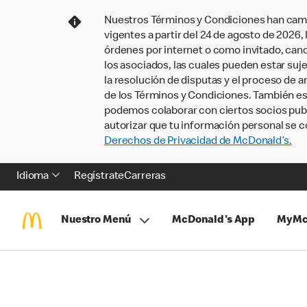
Nuestros Términos y Condiciones han camb
vigentes a partir del 24 de agosto de 2026
órdenes por internet o como invitado, ca
los asociados, las cuales pueden estar suje
la resolución de disputas y el proceso de a
de los Términos y Condiciones. También e
podemos colaborar con ciertos socios publi
autorizar que tu información personal se c
Derechos de Privacidad de McDonald’s.
Idioma
Regístrate
Carreras
Nuestro Menú
McDonald's App
MyMc