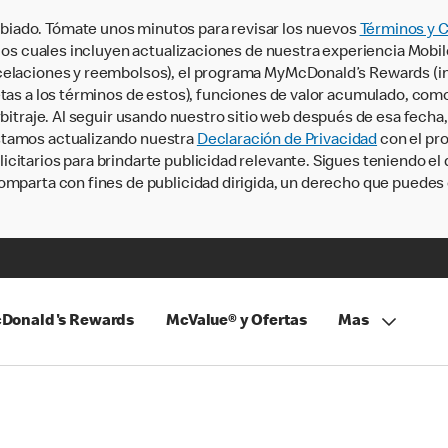
iado. Tómate unos minutos para revisar los nuevos
Términos y 
, los cuales incluyen actualizaciones de nuestra experiencia Mobi
ncelaciones y reembolsos), el programa MyMcDonald’s Rewards (
tas a los términos de estos), funciones de valor acumulado, como 
rbitraje. Al seguir usando nuestro sitio web después de esa fecha
stamos actualizando nuestra
Declaración de Privacidad
con el pro
citarios para brindarte publicidad relevante. Sigues teniendo el
omparta con fines de publicidad dirigida, un derecho que puedes 
Donald's Rewards
McValue® y Ofertas
Mas