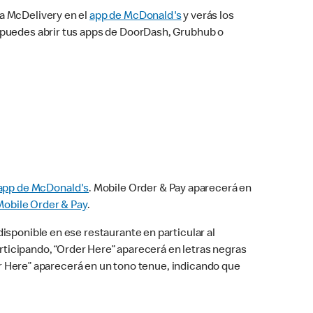
na McDelivery en el
app de McDonald's
y verás los
n puedes abrir tus apps de DoorDash, Grubhub o
app de McDonald's
. Mobile Order & Pay aparecerá en
Mobile Order & Pay
.
isponible en ese restaurante en particular al
articipando, “Order Here” aparecerá en letras negras
der Here” aparecerá en un tono tenue, indicando que