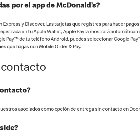
as por el app de McDonald’s?
n Express y Discover. Las tarjetas que registres para hacer pago
tá registrada en tu Apple Wallet, Apple Pay la mostrará automáti
Google Pay™ de tu teléfono Android, puedes seleccionar Google P
es que hagas con Mobile Order & Pay.
 contacto
contacto?
e nuestros asociados como opción de entrega sin contacto en Doo
side?