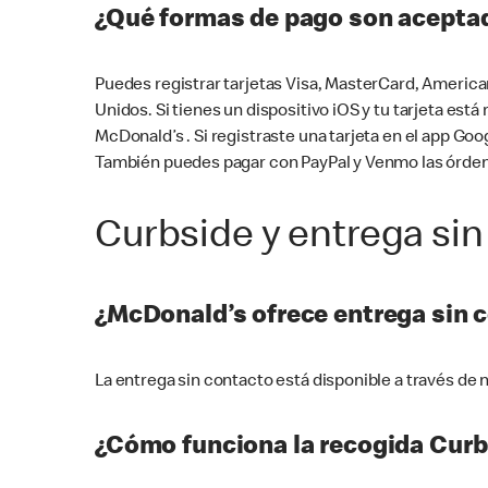
¿Qué formas de pago son aceptad
Puedes registrar tarjetas Visa, MasterCard, America
Unidos. Si tienes un dispositivo iOS y tu tarjeta es
McDonald’s . Si registraste una tarjeta en el app 
También puedes pagar con PayPal y Venmo las órden
Curbside y entrega sin
¿McDonald’s ofrece entrega sin 
La entrega sin contacto está disponible a través d
¿Cómo funciona la recogida Curb