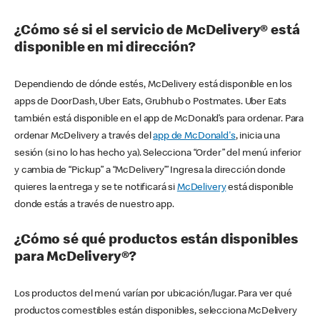
¿Cómo sé si el servicio de McDelivery® está
disponible en mi dirección?
Dependiendo de dónde estés, McDelivery está disponible en los
apps de DoorDash, Uber Eats, Grubhub o Postmates. Uber Eats
también está disponible en el app de McDonald’s para ordenar. Para
ordenar McDelivery a través del
app de McDonald's
, inicia una
sesión (si no lo has hecho ya). Selecciona “Order” del menú inferior
y cambia de “Pickup” a “McDelivery’” Ingresa la dirección donde
quieres la entrega y se te notificará si
McDelivery
está disponible
donde estás a través de nuestro app.
¿Cómo sé qué productos están disponibles
para McDelivery®?
Los productos del menú varían por ubicación/lugar. Para ver qué
productos comestibles están disponibles, selecciona McDelivery