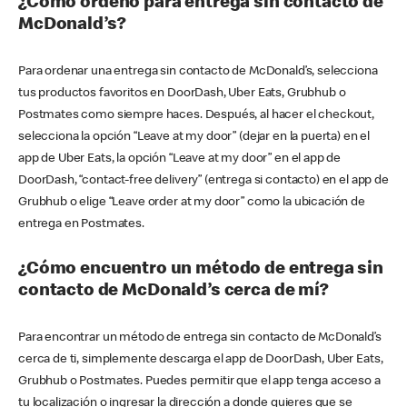
¿Cómo ordeno para entrega sin contacto de
McDonald’s?
Para ordenar una entrega sin contacto de McDonald’s, selecciona
tus productos favoritos en DoorDash, Uber Eats, Grubhub o
Postmates como siempre haces. Después, al hacer el checkout,
selecciona la opción “Leave at my door” (dejar en la puerta) en el
app de Uber Eats, la opción “Leave at my door” en el app de
DoorDash, “contact-free delivery” (entrega si contacto) en el app de
Grubhub o elige “Leave order at my door” como la ubicación de
entrega en Postmates.
¿Cómo encuentro un método de entrega sin
contacto de McDonald’s cerca de mí?
Para encontrar un método de entrega sin contacto de McDonald’s
cerca de ti, simplemente descarga el app de DoorDash, Uber Eats,
Grubhub o Postmates. Puedes permitir que el app tenga acceso a
tu localización o ingresar la dirección a donde quieres que se