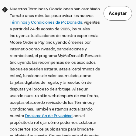
Nuestros Términos y Condiciones han cambiado.
Aceptar
Tómate unos minutos para revisar los nuevos
Términos y Condiciones de McDonald’s
, vigentes
a partir del 24 de agosto de 2026, los cuales
incluyen actualizaciones de nuestra experiencia
Mobile Order & Pay (incluyendo órdenes por
internet o como invitado, cancelaciones y
reembolsos), el programa MyMcDonald’s Rewards
(incluyendo las recompensas de los asociados,
las cuales pueden estar sujetas a los términos de
estos), funciones de valor acumulado, como
tarjetas digitales de regalo, y la resolución de
disputas y el proceso de arbitraje. Al seguir
usando nuestro sitio web después de esa fecha,
aceptas el acuerdo revisado de los Términos y
Condiciones. También estamos actualizando
nuestra
Declaración de Privacidad
con el
propósito de reflejar cómo podemos colaborar
con ciertos socios publicitarios para brindarte