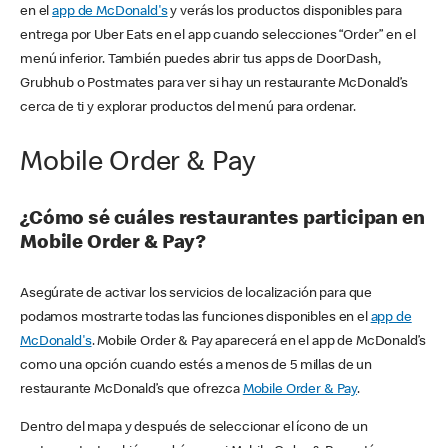
en el
app de McDonald's
y verás los productos disponibles para
entrega por Uber Eats en el app cuando selecciones “Order” en el
menú inferior. También puedes abrir tus apps de DoorDash,
Grubhub o Postmates para ver si hay un restaurante McDonald’s
cerca de ti y explorar productos del menú para ordenar.
Mobile Order & Pay
¿Cómo sé cuáles restaurantes participan en
Mobile Order & Pay?
Asegúrate de activar los servicios de localización para que
podamos mostrarte todas las funciones disponibles en el
app de
McDonald's
. Mobile Order & Pay aparecerá en el app de McDonald’s
como una opción cuando estés a menos de 5 millas de un
restaurante McDonald’s que ofrezca
Mobile Order & Pay
.
Dentro del mapa y después de seleccionar el ícono de un