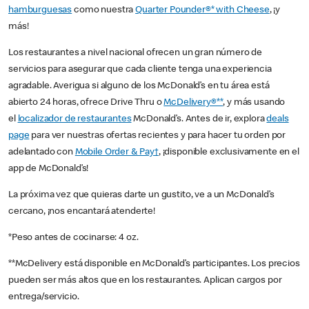
hamburguesas
como nuestra
Quarter Pounder®* with Cheese
, ¡y
más!
Los restaurantes a nivel nacional ofrecen un gran número de
servicios para asegurar que cada cliente tenga una experiencia
agradable. Averigua si alguno de los McDonald’s en tu área está
abierto 24 horas, ofrece Drive Thru o
McDelivery®**
, y más usando
el
localizador de restaurantes
McDonald’s. Antes de ir, explora
deals
page
para ver nuestras ofertas recientes y para hacer tu orden por
adelantado con
Mobile Order & Pay†
, ¡disponible exclusivamente en el
app de McDonald’s!
La próxima vez que quieras darte un gustito, ve a un McDonald’s
cercano, ¡nos encantará atenderte!
*Peso antes de cocinarse: 4 oz.
**McDelivery está disponible en McDonald’s participantes. Los precios
pueden ser más altos que en los restaurantes. Aplican cargos por
entrega/servicio.