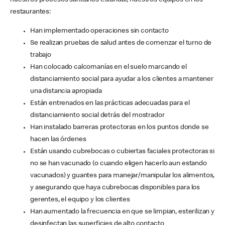
nuestros procesos sanitarios estándar, nuestros equipos en los
restaurantes:
Han implementado operaciones sin contacto
Se realizan pruebas de salud antes de comenzar el turno de
trabajo
Han colocado calcomanías en el suelo marcando el
distanciamiento social para ayudar a los clientes a mantener
una distancia apropiada
Están entrenados en las prácticas adecuadas para el
distanciamiento social detrás del mostrador
Han instalado barreras protectoras en los puntos donde se
hacen las órdenes
Están usando cubrebocas o cubiertas faciales protectoras si
no se han vacunado (o cuando eligen hacerlo aun estando
vacunados) y guantes para manejar/manipular los alimentos,
y asegurando que haya cubrebocas disponibles para los
gerentes, el equipo y los clientes
Han aumentado la frecuencia en que se limpian, esterilizan y
desinfectan las superficies de alto contacto