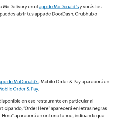
na McDelivery en el
app de McDonald's
y verás los
n puedes abrir tus apps de DoorDash, Grubhub o
app de McDonald's
. Mobile Order & Pay aparecerá en
Mobile Order & Pay
.
isponible en ese restaurante en particular al
articipando, “Order Here” aparecerá en letras negras
der Here” aparecerá en un tono tenue, indicando que