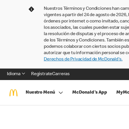
Nuestros Términos y Condiciones han camb
vigentes a partir del 24 de agosto de 2026
órdenes por internet o como invitado, ca
los asociados, las cuales pueden estar suje
la resolución de disputas y el proceso de a
de los Términos y Condiciones. También e
podemos colaborar con ciertos socios publi
autorizar que tu información personal se c
Derechos de Privacidad de McDonald’s.
Idioma
Regístrate
Carreras
Nuestro Menú
McDonald's App
MyMc