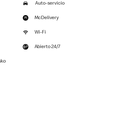
Auto-servicio
McDelivery
Wi-Fi
Abierto 24/7
sko