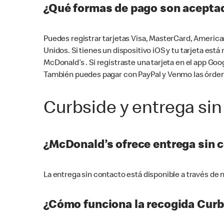
¿Qué formas de pago son aceptad
Puedes registrar tarjetas Visa, MasterCard, America
Unidos. Si tienes un dispositivo iOS y tu tarjeta es
McDonald’s . Si registraste una tarjeta en el app 
También puedes pagar con PayPal y Venmo las órden
Curbside y entrega sin
¿McDonald’s ofrece entrega sin 
La entrega sin contacto está disponible a través d
¿Cómo funciona la recogida Curb