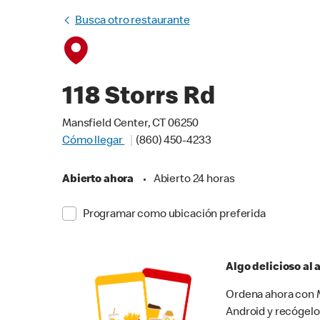
Busca otro restaurante
118 Storrs Rd
Mansfield Center, CT 06250
Cómo llegar
(860) 450-4233
Abierto ahora
•
Abierto 24 horas
Programar como ubicación preferida
Algo delicioso al
Ordena ahora con M
Android y recógelo