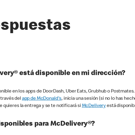
espuestas
very® está disponible en mi dirección?
ible en los apps de DoorDash, Uber Eats, Grubhub o Postmates. 
 través del
app de McDonald's
, inicia una sesión (si no lo has he
 quieres la entrega y se te notificará si
McDelivery
está disponib
sponibles para McDelivery®?