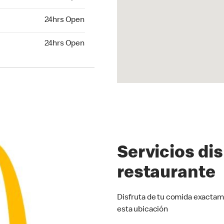
24hrs Open
24hrs Open
hrs Open
24hrs Open
Servicios di
restaurante
Disfruta de tu comida exactam
esta ubicación