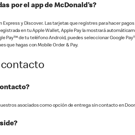
as por el app de McDonald’s?
n Express y Discover. Las tarjetas que registres para hacer pago
tá registrada en tu Apple Wallet, Apple Pay la mostrará automáti
Google Pay™ de tu teléfono Android, puedes seleccionar Google P
es que hagas con Mobile Order & Pay.
 contacto
contacto?
e nuestros asociados como opción de entrega sin contacto en Doo
side?