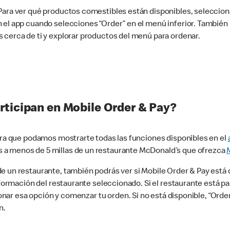
 Para ver qué productos comestibles están disponibles, seleccio
n el app cuando selecciones “Order” en el menú inferior. Tambié
 cerca de ti y explorar productos del menú para ordenar.
rticipan en Mobile Order & Pay?
para que podamos mostrarte todas las funciones disponibles en el
 a menos de 5 millas de un restaurante McDonald’s que ofrezca
 un restaurante, también podrás ver si Mobile Order & Pay está d
información del restaurante seleccionado. Si el restaurante está p
ccionar esa opción y comenzar tu orden. Si no está disponible, “Or
n.