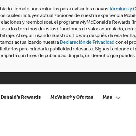
iado. Tómate unos minutos para revisar los nuevos
Términos y 
, los cuales incluyen actualizaciones de nuestra experiencia Mobi
ncelaciones y reembolsos), el programa MyMcDonald’s Rewards (
tas a los términos de estos), funciones de valor acumulado, como 
rbitraje. Al seguir usando nuestro sitio web después de esa fecha
stamos actualizando nuestra
Declaración de Privacidad
con el pro
citarios para brindarte publicidad relevante. Sigues teniendo el
omparta con fines de publicidad dirigida, un derecho que puedes 
Donald's Rewards
McValue® y Ofertas
Mas