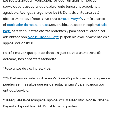
Los restaurantes a nivel nacional ofrecen un gran número de
servicios para asegurar que cada cliente tenga una experiencia
agradable. Averigua si alguno de los McDonald’s en tu área está
abierto 24 horas, ofrece Drive Thru o
McDelivery®**
, y más usando
el
localizador de restaurantes
McDonald’s. Antes de ir, explora
deals
page
para ver nuestras ofertas recientes y para hacer tu orden por
adelantado con
Mobile Order & Pay†
, ¡disponible exclusivamente en el
app de McDonald’s!
La próxima vez que quieras darte un gustito, ve a un McDonald’s
cercano, ¡nos encantará atenderte!
*Peso antes de cocinarse: 4 oz.
**McDelivery está disponible en McDonald’s participantes. Los precios
pueden ser más altos que en los restaurantes. Aplican cargos por
entrega/servicio.
†Se requiere la descarga del app de McD y el registro. Mobile Order &
Pay está disponible en McDonald’s participantes.