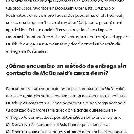
Para ordenar una entrega sin contacto de McDonald’s, selecciona
tus productos favoritos en DoorDash, Uber Eats, Grubhub o
Postmates como siempre haces. Después, al hacer el checkout,
selecciona la opción “Leave at my door” (dejar en la puerta) en el
app de Uber Eats, la opción “Leave at my door” en el app de
DoorDash, “contact-free delivery” (entrega si contacto) en el app de
Grubhub o elige “Leave order at my door” como la ubicación de
entrega en Postmates.
¿Cómo encuentro un método de entrega sin
contacto de McDonald’s cerca de mí?
Para encontrar un método de entrega sin contacto de McDonald’s
cerca de ti, simplemente descarga el app de DoorDash, Uber Eats,
Grubhub o Postmates. Puedes permitir que el app tenga acceso a
tu localización o ingresar la dirección a donde quieres que se
entregue tu comida. ¡Los apps automáticamente encontrarán el
McDonald’s más cercano a ti! Solo tienes que seleccionar
McDonald’s, añadir tus favoritos y al hacer checkout, seleccionar la