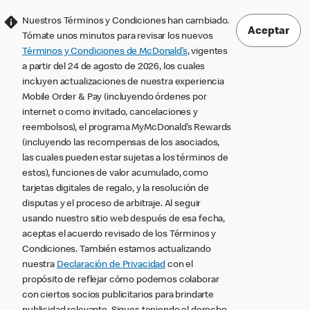
Nuestros Términos y Condiciones han cambiado.
Aceptar
Tómate unos minutos para revisar los nuevos
Términos y Condiciones de McDonald’s
, vigentes
a partir del 24 de agosto de 2026, los cuales
incluyen actualizaciones de nuestra experiencia
Mobile Order & Pay (incluyendo órdenes por
internet o como invitado, cancelaciones y
reembolsos), el programa MyMcDonald’s Rewards
(incluyendo las recompensas de los asociados,
las cuales pueden estar sujetas a los términos de
estos), funciones de valor acumulado, como
tarjetas digitales de regalo, y la resolución de
disputas y el proceso de arbitraje. Al seguir
usando nuestro sitio web después de esa fecha,
aceptas el acuerdo revisado de los Términos y
Condiciones. También estamos actualizando
nuestra
Declaración de Privacidad
con el
propósito de reflejar cómo podemos colaborar
con ciertos socios publicitarios para brindarte