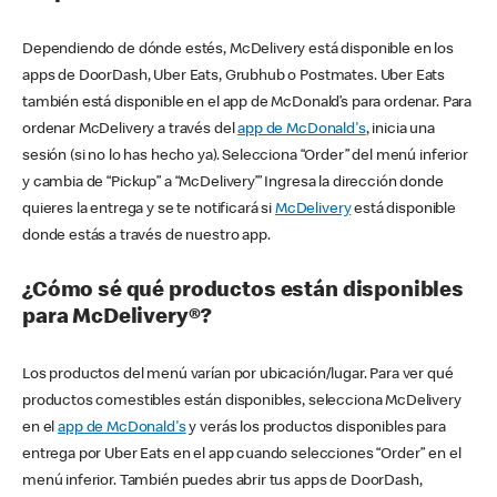
Dependiendo de dónde estés, McDelivery está disponible en los
apps de DoorDash, Uber Eats, Grubhub o Postmates. Uber Eats
también está disponible en el app de McDonald’s para ordenar. Para
ordenar McDelivery a través del
app de McDonald's
, inicia una
sesión (si no lo has hecho ya). Selecciona “Order” del menú inferior
y cambia de “Pickup” a “McDelivery’” Ingresa la dirección donde
quieres la entrega y se te notificará si
McDelivery
está disponible
donde estás a través de nuestro app.
¿Cómo sé qué productos están disponibles
para McDelivery®?
Los productos del menú varían por ubicación/lugar. Para ver qué
productos comestibles están disponibles, selecciona McDelivery
en el
app de McDonald's
y verás los productos disponibles para
entrega por Uber Eats en el app cuando selecciones “Order” en el
menú inferior. También puedes abrir tus apps de DoorDash,