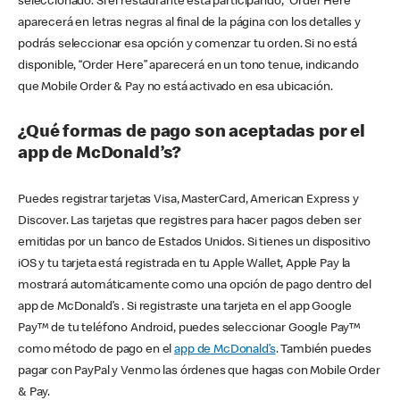
seleccionado. Si el restaurante está participando, “Order Here”
aparecerá en letras negras al final de la página con los detalles y
podrás seleccionar esa opción y comenzar tu orden. Si no está
disponible, “Order Here” aparecerá en un tono tenue, indicando
que Mobile Order & Pay no está activado en esa ubicación.
¿Qué formas de pago son aceptadas por el
app de McDonald’s?
Puedes registrar tarjetas Visa, MasterCard, American Express y
Discover. Las tarjetas que registres para hacer pagos deben ser
emitidas por un banco de Estados Unidos. Si tienes un dispositivo
iOS y tu tarjeta está registrada en tu Apple Wallet, Apple Pay la
mostrará automáticamente como una opción de pago dentro del
app de McDonald’s . Si registraste una tarjeta en el app Google
Pay™ de tu teléfono Android, puedes seleccionar Google Pay™
como método de pago en el
app de McDonald’s
. También puedes
pagar con PayPal y Venmo las órdenes que hagas con Mobile Order
& Pay.