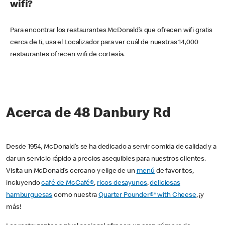
wifi?
Para encontrar los restaurantes McDonald’s que ofrecen wifi gratis
cerca de ti, usa el Localizador para ver cuál de nuestras 14,000
restaurantes ofrecen wifi de cortesía.
Acerca de 48 Danbury Rd
Desde 1954, McDonald’s se ha dedicado a servir comida de calidad y a
dar un servicio rápido a precios asequibles para nuestros clientes.
Visita un McDonald’s cercano y elige de un
menú
de favoritos,
incluyendo
café de McCafé®
,
ricos desayunos
,
deliciosas
hamburguesas
como nuestra
Quarter Pounder®* with Cheese
, ¡y
más!