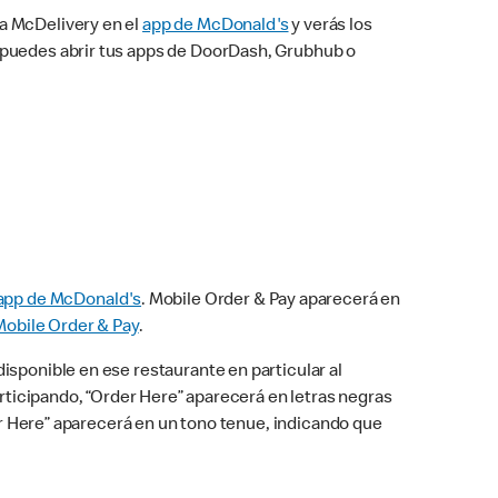
na McDelivery en el
app de McDonald's
y verás los
n puedes abrir tus apps de DoorDash, Grubhub o
app de McDonald's
. Mobile Order & Pay aparecerá en
Mobile Order & Pay
.
isponible en ese restaurante en particular al
articipando, “Order Here” aparecerá en letras negras
der Here” aparecerá en un tono tenue, indicando que