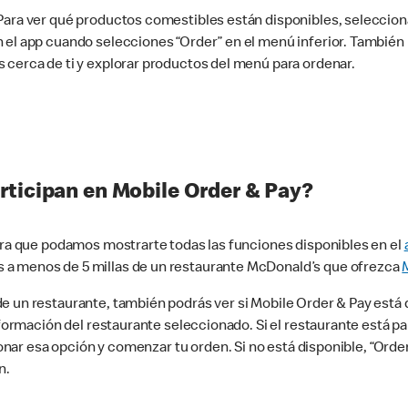
 Para ver qué productos comestibles están disponibles, seleccio
n el app cuando selecciones “Order” en el menú inferior. Tambié
 cerca de ti y explorar productos del menú para ordenar.
rticipan en Mobile Order & Pay?
para que podamos mostrarte todas las funciones disponibles en el
 a menos de 5 millas de un restaurante McDonald’s que ofrezca
 un restaurante, también podrás ver si Mobile Order & Pay está d
información del restaurante seleccionado. Si el restaurante está p
ccionar esa opción y comenzar tu orden. Si no está disponible, “Or
n.