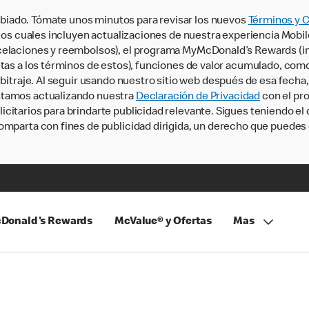
iado. Tómate unos minutos para revisar los nuevos
Términos y 
, los cuales incluyen actualizaciones de nuestra experiencia Mobi
ncelaciones y reembolsos), el programa MyMcDonald’s Rewards (
tas a los términos de estos), funciones de valor acumulado, como 
rbitraje. Al seguir usando nuestro sitio web después de esa fecha
stamos actualizando nuestra
Declaración de Privacidad
con el pro
citarios para brindarte publicidad relevante. Sigues teniendo el
omparta con fines de publicidad dirigida, un derecho que puedes 
Donald's Rewards
McValue® y Ofertas
Mas