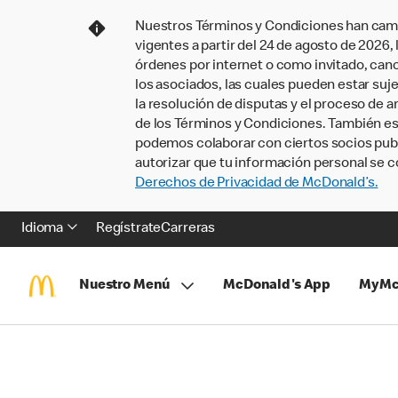
Nuestros Términos y Condiciones han camb
vigentes a partir del 24 de agosto de 2026
órdenes por internet o como invitado, ca
los asociados, las cuales pueden estar suje
la resolución de disputas y el proceso de a
de los Términos y Condiciones. También e
podemos colaborar con ciertos socios publi
autorizar que tu información personal se c
Derechos de Privacidad de McDonald’s.
Idioma
Regístrate
Carreras
Nuestro Menú
McDonald's App
MyMc