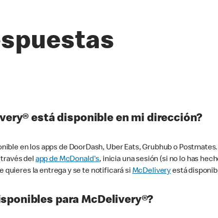
espuestas
very® está disponible en mi dirección?
ible en los apps de DoorDash, Uber Eats, Grubhub o Postmates. 
 través del
app de McDonald's
, inicia una sesión (si no lo has he
 quieres la entrega y se te notificará si
McDelivery
está disponib
sponibles para McDelivery®?