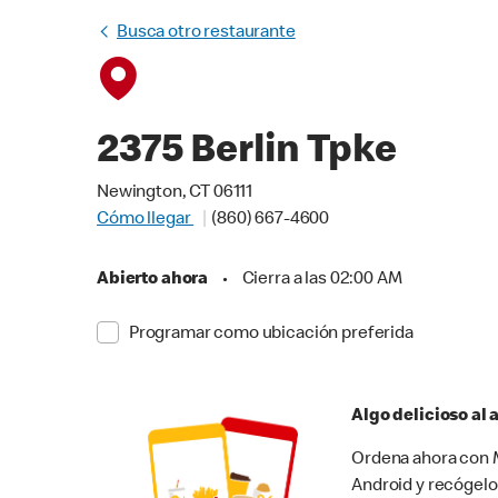
Busca otro restaurante
2375 Berlin Tpke
Newington, CT 06111
Cómo llegar
(860) 667-4600
Abierto ahora
•
Cierra a las 02:00 AM
Programar como ubicación preferida
Algo delicioso al
Ordena ahora con M
Android y recógelo