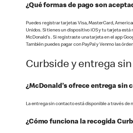
¿Qué formas de pago son aceptad
Puedes registrar tarjetas Visa, MasterCard, America
Unidos. Si tienes un dispositivo iOS y tu tarjeta es
McDonald’s . Si registraste una tarjeta en el app 
También puedes pagar con PayPal y Venmo las órden
Curbside y entrega sin
¿McDonald’s ofrece entrega sin 
La entrega sin contacto está disponible a través d
¿Cómo funciona la recogida Curb