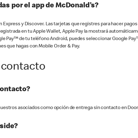
as por el app de McDonald’s?
n Express y Discover. Las tarjetas que registres para hacer pago
tá registrada en tu Apple Wallet, Apple Pay la mostrará automáti
Google Pay™ de tu teléfono Android, puedes seleccionar Google P
es que hagas con Mobile Order & Pay.
 contacto
contacto?
e nuestros asociados como opción de entrega sin contacto en Doo
side?