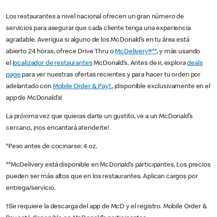
Los restaurantes a nivel nacional ofrecen un gran número de
servicios para asegurar que cada cliente tenga una experiencia
agradable. Averigua si alguno de los McDonald’s en tu área está
abierto 24 horas, ofrece Drive Thru o
McDelivery®**
, y más usando
el
localizador de restaurantes
McDonald’s. Antes de ir, explora
deals
page
para ver nuestras ofertas recientes y para hacer tu orden por
adelantado con
Mobile Order & Pay†
, ¡disponible exclusivamente en el
app de McDonald’s!
La próxima vez que quieras darte un gustito, ve a un McDonald’s
cercano, ¡nos encantará atenderte!
*Peso antes de cocinarse: 4 oz.
**McDelivery está disponible en McDonald’s participantes. Los precios
pueden ser más altos que en los restaurantes. Aplican cargos por
entrega/servicio.
†Se requiere la descarga del app de McD y el registro. Mobile Order &