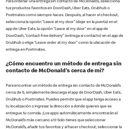
Para ordenar una entrega sin contacto de McDonald’s, selecciona
tus productos favoritos en DoorDash, Uber Eats, Grubhub o
Postmates como siempre haces. Después, al hacer el checkout,
selecciona la opción “Leave at my door” (dejar en la puerta) en el
app de Uber Eats, la opción “Leave at my door” en el app de
DoorDash, “contact-free delivery” (entrega si contacto) en el app de
Grubhub o elige “Leave order at my door” como la ubicación de
entrega en Postmates.
¿Cómo encuentro un método de entrega sin
contacto de McDonald’s cerca de mí?
Para encontrar un método de entrega sin contacto de McDonald’s
cerca de ti, simplemente descarga el app de DoorDash, Uber Eats,
Grubhub o Postmates. Puedes permitir que el app tenga acceso a
tu localización o ingresar la dirección a donde quieres que se
entregue tu comida. ¡Los apps automáticamente encontrarán el
McDonald’s más cercano a ti! Solo tienes que seleccionar
McDonald’s, añadir tus favoritos y al hacer checkout, seleccionar la