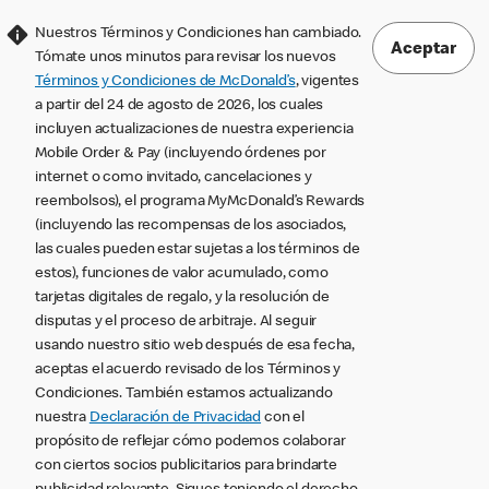
Nuestros Términos y Condiciones han cambiado.
Aceptar
Tómate unos minutos para revisar los nuevos
Términos y Condiciones de McDonald’s
, vigentes
a partir del 24 de agosto de 2026, los cuales
incluyen actualizaciones de nuestra experiencia
Mobile Order & Pay (incluyendo órdenes por
internet o como invitado, cancelaciones y
reembolsos), el programa MyMcDonald’s Rewards
(incluyendo las recompensas de los asociados,
las cuales pueden estar sujetas a los términos de
estos), funciones de valor acumulado, como
tarjetas digitales de regalo, y la resolución de
disputas y el proceso de arbitraje. Al seguir
usando nuestro sitio web después de esa fecha,
aceptas el acuerdo revisado de los Términos y
Condiciones. También estamos actualizando
nuestra
Declaración de Privacidad
con el
propósito de reflejar cómo podemos colaborar
con ciertos socios publicitarios para brindarte