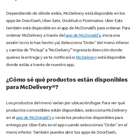
Dependiendo de dónde estés, McDelivery está disponible en los
apps de DoorDash, Uber Eats, Grubhub o Postmates. Uber Eats
también está disponible en el app de McDonald’s para ordenar. Para
ordenar McDelivery a través del
app de McDonald's
, inicia una
sesión (si no lo has hecho ya). Selecciona “Order” del menú inferior
y cambia de “Pickup” a “McDelivery’” Ingresa la dirección donde
quieres la entrega y se te notificará si
McDelivery
está disponible
donde estás a través de nuestro app.
¿Cómo sé qué productos están disponibles
para McDelivery®?
Los productos del menú varían por ubicación/lugar. Para ver qué
productos comestibles están disponibles, selecciona McDelivery
en el
app de McDonald's
y verás los productos disponibles para
entrega por Uber Eats en el app cuando selecciones “Order” en el
menú inferior. También puedes abrir tus apps de DoorDash,