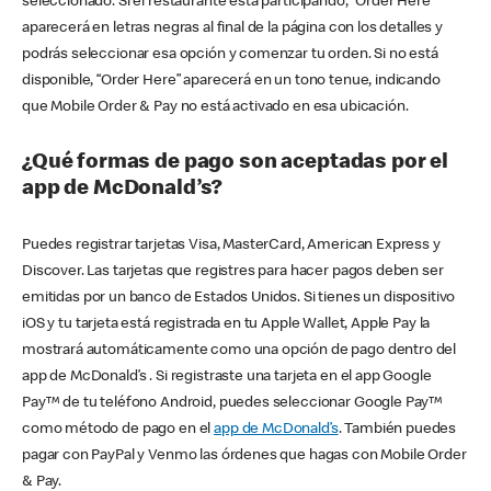
seleccionado. Si el restaurante está participando, “Order Here”
aparecerá en letras negras al final de la página con los detalles y
podrás seleccionar esa opción y comenzar tu orden. Si no está
disponible, “Order Here” aparecerá en un tono tenue, indicando
que Mobile Order & Pay no está activado en esa ubicación.
¿Qué formas de pago son aceptadas por el
app de McDonald’s?
Puedes registrar tarjetas Visa, MasterCard, American Express y
Discover. Las tarjetas que registres para hacer pagos deben ser
emitidas por un banco de Estados Unidos. Si tienes un dispositivo
iOS y tu tarjeta está registrada en tu Apple Wallet, Apple Pay la
mostrará automáticamente como una opción de pago dentro del
app de McDonald’s . Si registraste una tarjeta en el app Google
Pay™ de tu teléfono Android, puedes seleccionar Google Pay™
como método de pago en el
app de McDonald’s
. También puedes
pagar con PayPal y Venmo las órdenes que hagas con Mobile Order
& Pay.