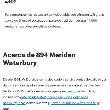
wifi?
Para encontrar los restaurantes McDonald’s que ofrecen wifi gratis
cerca de ti, usa el Localizador para ver cuál de nuestras 14,000
restaurantes ofrecen wifi de cortesía.
Acerca de 894 Meriden
Waterbury
Desde 1954, McDonald’s se ha dedicado a servir comida de calidad y a
dar un servicio rápido a precios asequibles para nuestros clientes.
Visita un McDonald’s cercano y elige de un
menú
de favoritos,
incluyendo
café de McCafé®
,
ricos desayunos
,
deliciosas
hamburguesas
como nuestra
Quarter Pounder®* with Cheese
, ¡y
más!