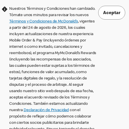
Nuestros Términos y Condiciones han cambiado.
Aceptar
Tómate unos minutos para revisar los nuevos
Términos y Condiciones de McDonald’s
, vigentes
a partir del 24 de agosto de 2026, los cuales
incluyen actualizaciones de nuestra experiencia
Mobile Order & Pay (incluyendo órdenes por
internet o como invitado, cancelaciones y
reembolsos), el programa MyMcDonald’s Rewards
(incluyendo las recompensas de los asociados,
las cuales pueden estar sujetas a los términos de
estos), funciones de valor acumulado, como
tarjetas digitales de regalo, y la resolución de
disputas y el proceso de arbitraje. Al seguir
usando nuestro sitio web después de esa fecha,
aceptas el acuerdo revisado de los Términos y
Condiciones. También estamos actualizando
nuestra
Declaración de Privacidad
con el
propósito de reflejar cómo podemos colaborar
con ciertos socios publicitarios para brindarte