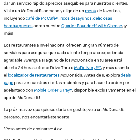
dar un servicio rápido a precios asequibles para nuestros clientes.
Visita un McDonald’s cercano y elige de un
menú
de favoritos,
incluyendo
café de McCafé®
,
ricos desayunos
,
deliciosas
hamburguesas
como nuestra
Quarter Pounder®* with Cheese
, ¡y
más!
Los restaurantes a nivel nacional ofrecen un gran número de
servicios para asegurar que cada cliente tenga una experiencia
agradable. Averigua si alguno de los McDonald’s en tu área está
abierto 24 horas, ofrece Drive Thru o
McDelivery®**
, y más usando
el
localizador de restaurantes
McDonald’s. Antes de ir, explora
deals
page
para ver nuestras ofertas recientes y para hacer tu orden por
adelantado con
Mobile Order & Pay†
, ¡disponible exclusivamente en el
app de McDonald’s!
La próxima vez que quieras darte un gustito, ve a un McDonald’s
cercano, ¡nos encantará atenderte!
*Peso antes de cocinarse: 4 oz.