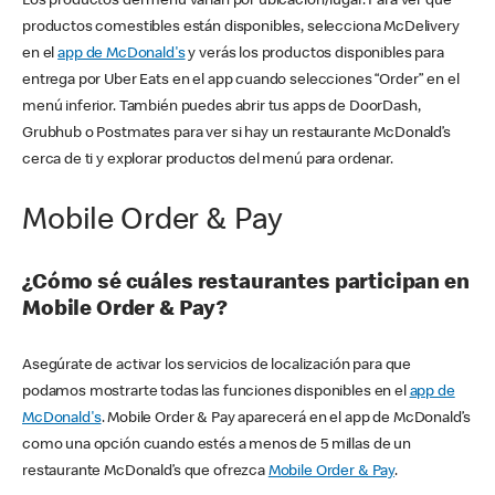
Los productos del menú varían por ubicación/lugar. Para ver qué
productos comestibles están disponibles, selecciona McDelivery
en el
app de McDonald's
y verás los productos disponibles para
entrega por Uber Eats en el app cuando selecciones “Order” en el
menú inferior. También puedes abrir tus apps de DoorDash,
Grubhub o Postmates para ver si hay un restaurante McDonald’s
cerca de ti y explorar productos del menú para ordenar.
Mobile Order & Pay
¿Cómo sé cuáles restaurantes participan en
Mobile Order & Pay?
Asegúrate de activar los servicios de localización para que
podamos mostrarte todas las funciones disponibles en el
app de
McDonald's
. Mobile Order & Pay aparecerá en el app de McDonald’s
como una opción cuando estés a menos de 5 millas de un
restaurante McDonald’s que ofrezca
Mobile Order & Pay
.