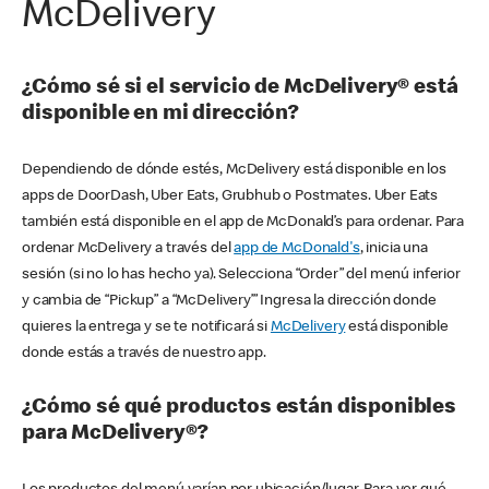
McDelivery
¿Cómo sé si el servicio de McDelivery® está
disponible en mi dirección?
Dependiendo de dónde estés, McDelivery está disponible en los
apps de DoorDash, Uber Eats, Grubhub o Postmates. Uber Eats
también está disponible en el app de McDonald’s para ordenar. Para
ordenar McDelivery a través del
app de McDonald's
, inicia una
sesión (si no lo has hecho ya). Selecciona “Order” del menú inferior
y cambia de “Pickup” a “McDelivery’” Ingresa la dirección donde
quieres la entrega y se te notificará si
McDelivery
está disponible
donde estás a través de nuestro app.
¿Cómo sé qué productos están disponibles
para McDelivery®?