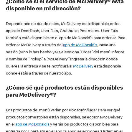
¿Cómo sé si el servicio de McDelivery® está
disponible en mi dirección?
Dependiendo de dónde estés, McDelivery está disponible en los
apps de DoorDash, Uber Eats, Grubhub o Postmates. Uber Eats
también está disponible en el app de McDonald’s para ordenar. Para
ordenar McDelivery a través del
app de McDonald's
, inicia una
sesión (si no lo has hecho ya). Selecciona “Order” del menú inferior
y cambia de “Pickup” a “McDelivery’” Ingresa la dirección donde
quieres la entrega y se te notificará si
McDelivery
está disponible
donde estás a través de nuestro app.
¿Cómo sé qué productos están disponibles
para McDelivery®?
Los productos del menú varían por ubicación/lugar. Para ver qué
productos comestibles están disponibles, selecciona McDelivery
en el
app de McDonald's
y verás los productos disponibles para
entrega por Uber Eats en el app cuando selecciones “Order” en el