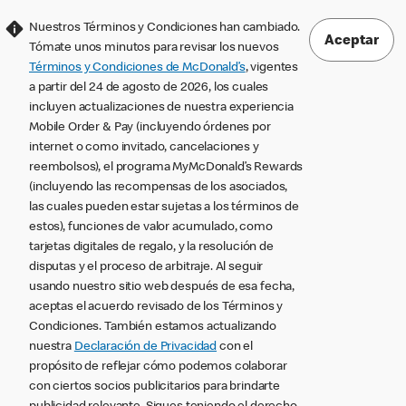
Nuestros Términos y Condiciones han cambiado.
Aceptar
Tómate unos minutos para revisar los nuevos
Términos y Condiciones de McDonald’s
, vigentes
a partir del 24 de agosto de 2026, los cuales
incluyen actualizaciones de nuestra experiencia
Mobile Order & Pay (incluyendo órdenes por
internet o como invitado, cancelaciones y
reembolsos), el programa MyMcDonald’s Rewards
(incluyendo las recompensas de los asociados,
las cuales pueden estar sujetas a los términos de
estos), funciones de valor acumulado, como
tarjetas digitales de regalo, y la resolución de
disputas y el proceso de arbitraje. Al seguir
usando nuestro sitio web después de esa fecha,
aceptas el acuerdo revisado de los Términos y
Condiciones. También estamos actualizando
nuestra
Declaración de Privacidad
con el
propósito de reflejar cómo podemos colaborar
con ciertos socios publicitarios para brindarte