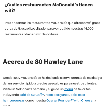
¿Cuáles restaurantes McDonald’s tienen
wifi?
Para encontrar los restaurantes McDonald’s que ofrecen wifi gratis
cerca de ti, usa el Localizador para ver cuál de nuestras 14,000
restaurantes ofrecen wifi de cortesía.
Acerca de 80 Hawley Lane
Desde 1954, McDonald’s se ha dedicado a servir comida de calidad y a
dar un servicio rápido a precios asequibles para nuestros clientes.
Visita un McDonald’s cercano y elige de un
menú
de favoritos,
incluyendo
café de McCafé®
,
ricos desayunos
,
deliciosas
hamburguesas
como nuestra
Quarter Pounder®* with Cheese
, ¡y