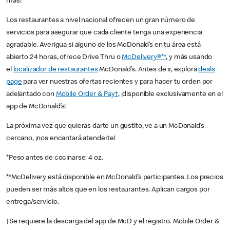
más!
Los restaurantes a nivel nacional ofrecen un gran número de
servicios para asegurar que cada cliente tenga una experiencia
agradable. Averigua si alguno de los McDonald’s en tu área está
abierto 24 horas, ofrece Drive Thru o
McDelivery®**
, y más usando
el
localizador de restaurantes
McDonald’s. Antes de ir, explora
deals
page
para ver nuestras ofertas recientes y para hacer tu orden por
adelantado con
Mobile Order & Pay†
, ¡disponible exclusivamente en el
app de McDonald’s!
La próxima vez que quieras darte un gustito, ve a un McDonald’s
cercano, ¡nos encantará atenderte!
*Peso antes de cocinarse: 4 oz.
**McDelivery está disponible en McDonald’s participantes. Los precios
pueden ser más altos que en los restaurantes. Aplican cargos por
entrega/servicio.
†Se requiere la descarga del app de McD y el registro. Mobile Order &