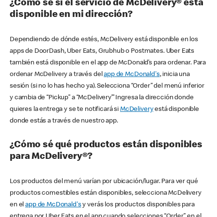
¿Cómo sé si el servicio de McDelivery® está
disponible en mi dirección?
Dependiendo de dónde estés, McDelivery está disponible en los
apps de DoorDash, Uber Eats, Grubhub o Postmates. Uber Eats
también está disponible en el app de McDonald’s para ordenar. Para
ordenar McDelivery a través del
app de McDonald's
, inicia una
sesión (si no lo has hecho ya). Selecciona “Order” del menú inferior
y cambia de “Pickup” a “McDelivery’” Ingresa la dirección donde
quieres la entrega y se te notificará si
McDelivery
está disponible
donde estás a través de nuestro app.
¿Cómo sé qué productos están disponibles
para McDelivery®?
Los productos del menú varían por ubicación/lugar. Para ver qué
productos comestibles están disponibles, selecciona McDelivery
en el
app de McDonald's
y verás los productos disponibles para
entrega por Uber Eats en el app cuando selecciones “Order” en el