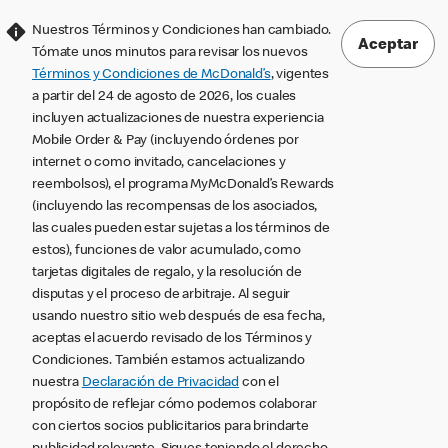
Nuestros Términos y Condiciones han cambiado.
Aceptar
Tómate unos minutos para revisar los nuevos
Términos y Condiciones de McDonald’s
, vigentes
a partir del 24 de agosto de 2026, los cuales
incluyen actualizaciones de nuestra experiencia
Mobile Order & Pay (incluyendo órdenes por
internet o como invitado, cancelaciones y
reembolsos), el programa MyMcDonald’s Rewards
(incluyendo las recompensas de los asociados,
las cuales pueden estar sujetas a los términos de
estos), funciones de valor acumulado, como
tarjetas digitales de regalo, y la resolución de
disputas y el proceso de arbitraje. Al seguir
usando nuestro sitio web después de esa fecha,
aceptas el acuerdo revisado de los Términos y
Condiciones. También estamos actualizando
nuestra
Declaración de Privacidad
con el
propósito de reflejar cómo podemos colaborar
con ciertos socios publicitarios para brindarte