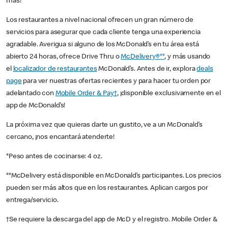
más!
Los restaurantes a nivel nacional ofrecen un gran número de
servicios para asegurar que cada cliente tenga una experiencia
agradable. Averigua si alguno de los McDonald’s en tu área está
abierto 24 horas, ofrece Drive Thru o
McDelivery®**
, y más usando
el
localizador de restaurantes
McDonald’s. Antes de ir, explora
deals
page
para ver nuestras ofertas recientes y para hacer tu orden por
adelantado con
Mobile Order & Pay†
, ¡disponible exclusivamente en el
app de McDonald’s!
La próxima vez que quieras darte un gustito, ve a un McDonald’s
cercano, ¡nos encantará atenderte!
*Peso antes de cocinarse: 4 oz.
**McDelivery está disponible en McDonald’s participantes. Los precios
pueden ser más altos que en los restaurantes. Aplican cargos por
entrega/servicio.
†Se requiere la descarga del app de McD y el registro. Mobile Order &