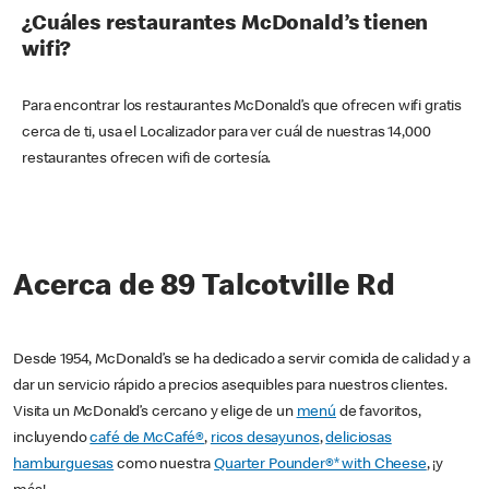
¿Cuáles restaurantes McDonald’s tienen
wifi?
Para encontrar los restaurantes McDonald’s que ofrecen wifi gratis
cerca de ti, usa el Localizador para ver cuál de nuestras 14,000
restaurantes ofrecen wifi de cortesía.
Acerca de 89 Talcotville Rd
Desde 1954, McDonald’s se ha dedicado a servir comida de calidad y a
dar un servicio rápido a precios asequibles para nuestros clientes.
Visita un McDonald’s cercano y elige de un
menú
de favoritos,
incluyendo
café de McCafé®
,
ricos desayunos
,
deliciosas
hamburguesas
como nuestra
Quarter Pounder®* with Cheese
, ¡y