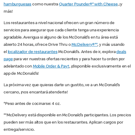
hamburguesas
como nuestra
Quarter Pounder®* with Cheese
, ¡y
más!
Los restaurantes a nivel nacional ofrecen un gran número de
servicios para asegurar que cada cliente tenga una experiencia
agradable. Averigua si alguno de los McDonald’s en tu área está
abierto 24 horas, ofrece Drive Thru o
McDelivery®**
, y más usando
el
localizador de restaurantes
McDonald’s. Antes de ir, explora
deals
page
para ver nuestras ofertas recientes y para hacer tu orden por
adelantado con
Mobile Order & Pay†
, ¡disponible exclusivamente en el
app de McDonald’s!
La próxima vez que quieras darte un gustito, ve a un McDonald’s
cercano, ¡nos encantará atenderte!
*Peso antes de cocinarse: 4 oz.
**McDelivery está disponible en McDonald’s participantes. Los precios
pueden ser más altos que en los restaurantes. Aplican cargos por
entrega/servicio.