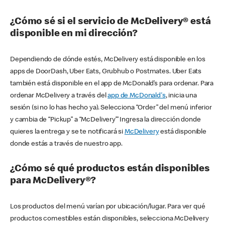
¿Cómo sé si el servicio de McDelivery® está
disponible en mi dirección?
Dependiendo de dónde estés, McDelivery está disponible en los
apps de DoorDash, Uber Eats, Grubhub o Postmates. Uber Eats
también está disponible en el app de McDonald’s para ordenar. Para
ordenar McDelivery a través del
app de McDonald's
, inicia una
sesión (si no lo has hecho ya). Selecciona “Order” del menú inferior
y cambia de “Pickup” a “McDelivery’” Ingresa la dirección donde
quieres la entrega y se te notificará si
McDelivery
está disponible
donde estás a través de nuestro app.
¿Cómo sé qué productos están disponibles
para McDelivery®?
Los productos del menú varían por ubicación/lugar. Para ver qué
productos comestibles están disponibles, selecciona McDelivery