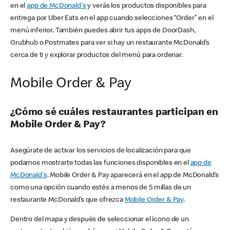
en el
app de McDonald's
y verás los productos disponibles para
entrega por Uber Eats en el app cuando selecciones “Order” en el
menú inferior. También puedes abrir tus apps de DoorDash,
Grubhub o Postmates para ver si hay un restaurante McDonald’s
cerca de ti y explorar productos del menú para ordenar.
Mobile Order & Pay
¿Cómo sé cuáles restaurantes participan en
Mobile Order & Pay?
Asegúrate de activar los servicios de localización para que
podamos mostrarte todas las funciones disponibles en el
app de
McDonald's
. Mobile Order & Pay aparecerá en el app de McDonald’s
como una opción cuando estés a menos de 5 millas de un
restaurante McDonald’s que ofrezca
Mobile Order & Pay
.
Dentro del mapa y después de seleccionar el ícono de un