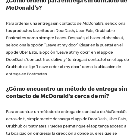
¿Cómo ordeno para entrega sin contacto de
McDonald’s?
Para ordenar una entrega sin contacto de McDonald’s, selecciona
tus productos favoritos en DoorDash, Uber Eats, Grubhub o
Postmates como siempre haces. Después, al hacer el checkout,
selecciona la opción “Leave at my door” (dejar en la puerta) en el
app de Uber Eats, la opción “Leave at my door” en el app de
DoorDash, “contact-free delivery” (entrega si contacto) en el app de
Grubhub o elige “Leave order at my door” como la ubicación de
entrega en Postmates.
¿Cómo encuentro un método de entrega sin
contacto de McDonald’s cerca de mí?
Para encontrar un método de entrega sin contacto de McDonald’s
cerca de ti, simplemente descarga el app de DoorDash, Uber Eats,
Grubhub o Postmates. Puedes permitir que el app tenga acceso a
tu localización o ingresar la dirección a donde quieres que se