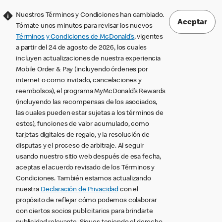
Nuestros Términos y Condiciones han cambiado.
Aceptar
Tómate unos minutos para revisar los nuevos
Términos y Condiciones de McDonald’s
, vigentes
a partir del 24 de agosto de 2026, los cuales
incluyen actualizaciones de nuestra experiencia
Mobile Order & Pay (incluyendo órdenes por
internet o como invitado, cancelaciones y
reembolsos), el programa MyMcDonald’s Rewards
(incluyendo las recompensas de los asociados,
las cuales pueden estar sujetas a los términos de
estos), funciones de valor acumulado, como
tarjetas digitales de regalo, y la resolución de
disputas y el proceso de arbitraje. Al seguir
usando nuestro sitio web después de esa fecha,
aceptas el acuerdo revisado de los Términos y
Condiciones. También estamos actualizando
nuestra
Declaración de Privacidad
con el
propósito de reflejar cómo podemos colaborar
con ciertos socios publicitarios para brindarte