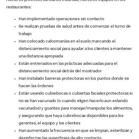
nuestros procesos sanitarios estándar, nuestros equipos en los
restaurantes:
Han implementado operaciones sin contacto
Se realizan pruebas de salud antes de comenzar el turno de
trabajo
Han colocado calcomanías en el suelo marcando el
distanciamiento social para ayudar a los clientes a mantener
una distancia apropiada
Están entrenados en las prácticas adecuadas para el
distanciamiento social detrás del mostrador
Han instalado barreras protectoras en los puntos donde se
hacen las órdenes
Están usando cubrebocas o cubiertas faciales protectoras si
no se han vacunado (o cuando eligen hacerlo aun estando
vacunados) y guantes para manejar/manipular los alimentos,
y asegurando que haya cubrebocas disponibles para los
gerentes, el equipo y los clientes
Han aumentado la frecuencia en que se limpian, esterilizan y
desinfectan las superficies de alto contacto