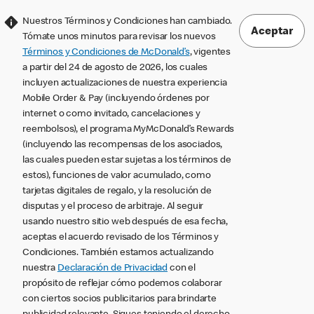
Nuestros Términos y Condiciones han cambiado.
Aceptar
Tómate unos minutos para revisar los nuevos
Términos y Condiciones de McDonald’s
, vigentes
a partir del 24 de agosto de 2026, los cuales
incluyen actualizaciones de nuestra experiencia
Mobile Order & Pay (incluyendo órdenes por
internet o como invitado, cancelaciones y
reembolsos), el programa MyMcDonald’s Rewards
(incluyendo las recompensas de los asociados,
las cuales pueden estar sujetas a los términos de
estos), funciones de valor acumulado, como
tarjetas digitales de regalo, y la resolución de
disputas y el proceso de arbitraje. Al seguir
usando nuestro sitio web después de esa fecha,
aceptas el acuerdo revisado de los Términos y
Condiciones. También estamos actualizando
nuestra
Declaración de Privacidad
con el
propósito de reflejar cómo podemos colaborar
con ciertos socios publicitarios para brindarte