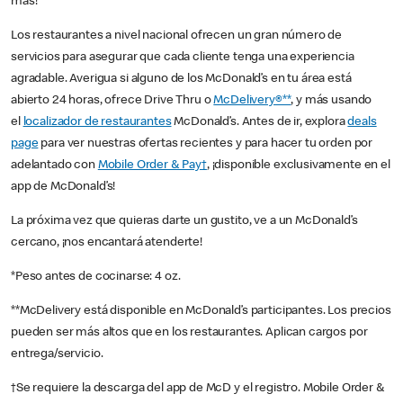
más!
Los restaurantes a nivel nacional ofrecen un gran número de
servicios para asegurar que cada cliente tenga una experiencia
agradable. Averigua si alguno de los McDonald’s en tu área está
abierto 24 horas, ofrece Drive Thru o
McDelivery®**
, y más usando
el
localizador de restaurantes
McDonald’s. Antes de ir, explora
deals
page
para ver nuestras ofertas recientes y para hacer tu orden por
adelantado con
Mobile Order & Pay†
, ¡disponible exclusivamente en el
app de McDonald’s!
La próxima vez que quieras darte un gustito, ve a un McDonald’s
cercano, ¡nos encantará atenderte!
*Peso antes de cocinarse: 4 oz.
**McDelivery está disponible en McDonald’s participantes. Los precios
pueden ser más altos que en los restaurantes. Aplican cargos por
entrega/servicio.
†Se requiere la descarga del app de McD y el registro. Mobile Order &