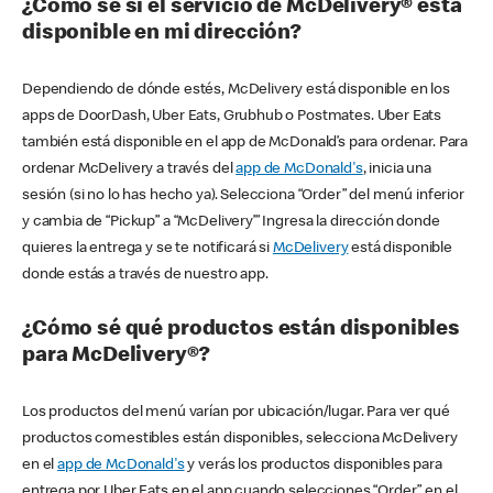
¿Cómo sé si el servicio de McDelivery® está
disponible en mi dirección?
Dependiendo de dónde estés, McDelivery está disponible en los
apps de DoorDash, Uber Eats, Grubhub o Postmates. Uber Eats
también está disponible en el app de McDonald’s para ordenar. Para
ordenar McDelivery a través del
app de McDonald's
, inicia una
sesión (si no lo has hecho ya). Selecciona “Order” del menú inferior
y cambia de “Pickup” a “McDelivery’” Ingresa la dirección donde
quieres la entrega y se te notificará si
McDelivery
está disponible
donde estás a través de nuestro app.
¿Cómo sé qué productos están disponibles
para McDelivery®?
Los productos del menú varían por ubicación/lugar. Para ver qué
productos comestibles están disponibles, selecciona McDelivery
en el
app de McDonald's
y verás los productos disponibles para
entrega por Uber Eats en el app cuando selecciones “Order” en el