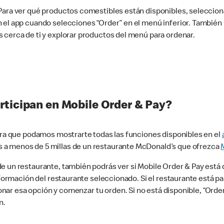
 Para ver qué productos comestibles están disponibles, seleccio
n el app cuando selecciones “Order” en el menú inferior. Tambié
 cerca de ti y explorar productos del menú para ordenar.
rticipan en Mobile Order & Pay?
para que podamos mostrarte todas las funciones disponibles en el
 a menos de 5 millas de un restaurante McDonald’s que ofrezca
 un restaurante, también podrás ver si Mobile Order & Pay está d
información del restaurante seleccionado. Si el restaurante está p
ccionar esa opción y comenzar tu orden. Si no está disponible, “Or
n.