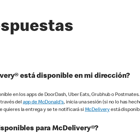
espuestas
very® está disponible en mi dirección?
ible en los apps de DoorDash, Uber Eats, Grubhub o Postmates. 
 través del
app de McDonald's
, inicia una sesión (si no lo has he
 quieres la entrega y se te notificará si
McDelivery
está disponib
sponibles para McDelivery®?