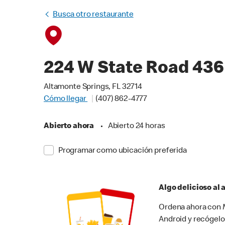
Busca otro restaurante
224 W State Road 436
Altamonte Springs, FL 32714
Cómo llegar
(407) 862-4777
Abierto ahora
•
Abierto 24 horas
Programar como ubicación preferida
Algo delicioso al
Ordena ahora con M
Android y recógelo