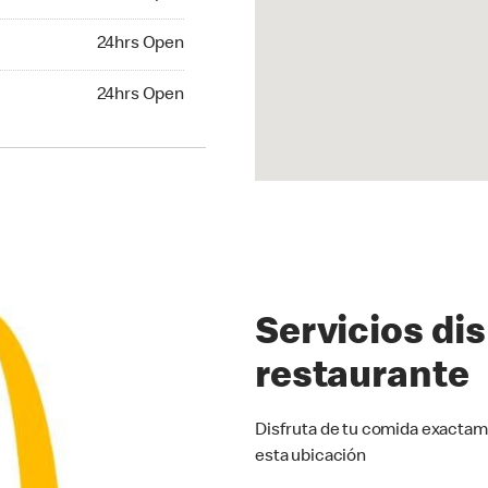
24hrs Open
24hrs Open
hrs Open
24hrs Open
Servicios di
restaurante
Disfruta de tu comida exactam
esta ubicación