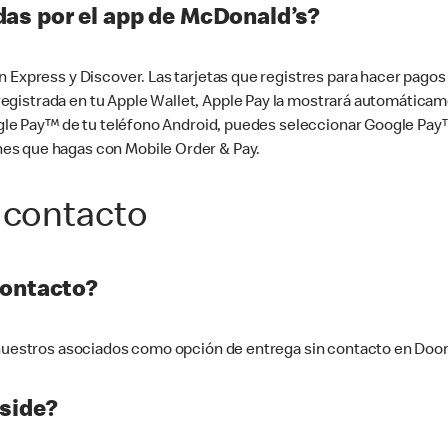
as por el app de McDonald’s?
n Express y Discover. Las tarjetas que registres para hacer pago
tá registrada en tu Apple Wallet, Apple Pay la mostrará automáti
Google Pay™ de tu teléfono Android, puedes seleccionar Google P
es que hagas con Mobile Order & Pay.
 contacto
contacto?
e nuestros asociados como opción de entrega sin contacto en Doo
side?