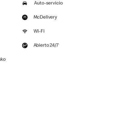
Auto-servicio
McDelivery
Wi-Fi
Abierto 24/7
sko