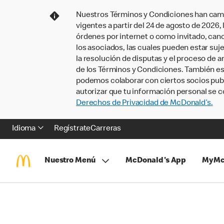
Nuestros Términos y Condiciones han camb
vigentes a partir del 24 de agosto de 2026
órdenes por internet o como invitado, ca
los asociados, las cuales pueden estar suje
la resolución de disputas y el proceso de a
de los Términos y Condiciones. También e
podemos colaborar con ciertos socios publi
autorizar que tu información personal se c
Derechos de Privacidad de McDonald’s.
Idioma
Regístrate
Carreras
Nuestro Menú
McDonald's App
MyMc