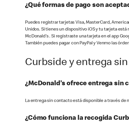
¿Qué formas de pago son aceptad
Puedes registrar tarjetas Visa, MasterCard, America
Unidos. Si tienes un dispositivo iOS y tu tarjeta es
McDonald’s . Si registraste una tarjeta en el app 
También puedes pagar con PayPal y Venmo las órden
Curbside y entrega sin
¿McDonald’s ofrece entrega sin 
La entrega sin contacto está disponible a través d
¿Cómo funciona la recogida Curb