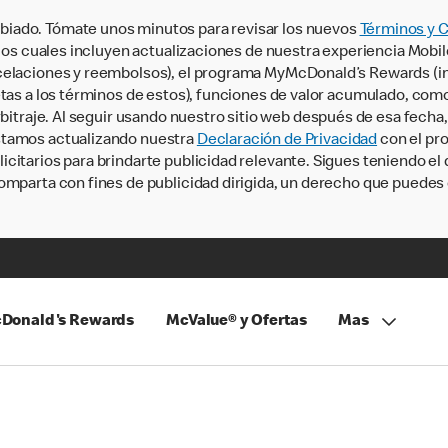
iado. Tómate unos minutos para revisar los nuevos
Términos y 
, los cuales incluyen actualizaciones de nuestra experiencia Mobi
ncelaciones y reembolsos), el programa MyMcDonald’s Rewards (
tas a los términos de estos), funciones de valor acumulado, como 
rbitraje. Al seguir usando nuestro sitio web después de esa fecha
stamos actualizando nuestra
Declaración de Privacidad
con el pro
citarios para brindarte publicidad relevante. Sigues teniendo el
omparta con fines de publicidad dirigida, un derecho que puedes 
Donald's Rewards
McValue® y Ofertas
Mas