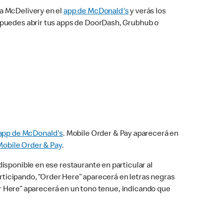
na McDelivery en el
app de McDonald's
y verás los
n puedes abrir tus apps de DoorDash, Grubhub o
app de McDonald's
. Mobile Order & Pay aparecerá en
Mobile Order & Pay
.
isponible en ese restaurante en particular al
articipando, “Order Here” aparecerá en letras negras
der Here” aparecerá en un tono tenue, indicando que