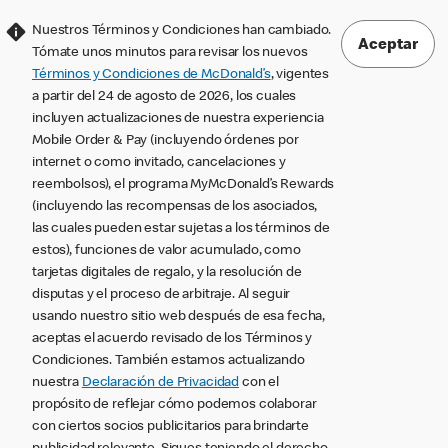
Nuestros Términos y Condiciones han cambiado.
Aceptar
Tómate unos minutos para revisar los nuevos
Términos y Condiciones de McDonald’s
, vigentes
a partir del 24 de agosto de 2026, los cuales
incluyen actualizaciones de nuestra experiencia
Mobile Order & Pay (incluyendo órdenes por
internet o como invitado, cancelaciones y
reembolsos), el programa MyMcDonald’s Rewards
(incluyendo las recompensas de los asociados,
las cuales pueden estar sujetas a los términos de
estos), funciones de valor acumulado, como
tarjetas digitales de regalo, y la resolución de
disputas y el proceso de arbitraje. Al seguir
usando nuestro sitio web después de esa fecha,
aceptas el acuerdo revisado de los Términos y
Condiciones. También estamos actualizando
nuestra
Declaración de Privacidad
con el
propósito de reflejar cómo podemos colaborar
con ciertos socios publicitarios para brindarte