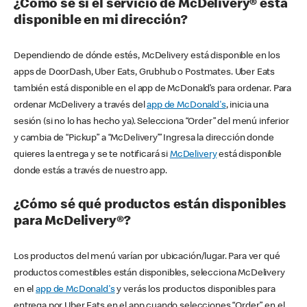
¿Cómo sé si el servicio de McDelivery® está
disponible en mi dirección?
Dependiendo de dónde estés, McDelivery está disponible en los
apps de DoorDash, Uber Eats, Grubhub o Postmates. Uber Eats
también está disponible en el app de McDonald’s para ordenar. Para
ordenar McDelivery a través del
app de McDonald's
, inicia una
sesión (si no lo has hecho ya). Selecciona “Order” del menú inferior
y cambia de “Pickup” a “McDelivery’” Ingresa la dirección donde
quieres la entrega y se te notificará si
McDelivery
está disponible
donde estás a través de nuestro app.
¿Cómo sé qué productos están disponibles
para McDelivery®?
Los productos del menú varían por ubicación/lugar. Para ver qué
productos comestibles están disponibles, selecciona McDelivery
en el
app de McDonald's
y verás los productos disponibles para
entrega por Uber Eats en el app cuando selecciones “Order” en el