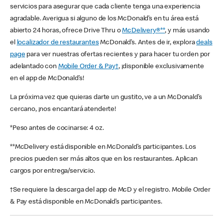
servicios para asegurar que cada cliente tenga una experiencia
agradable. Averigua si alguno de los McDonald’s en tu área está
abierto 24 horas, ofrece Drive Thru o
McDelivery®**
, y más usando
el
localizador de restaurantes
McDonald’s. Antes de ir, explora
deals
page
para ver nuestras ofertas recientes y para hacer tu orden por
adelantado con
Mobile Order & Pay†
, ¡disponible exclusivamente
en el app de McDonald’s!
La próxima vez que quieras darte un gustito, ve a un McDonald’s
cercano, ¡nos encantará atenderte!
*Peso antes de cocinarse: 4 oz.
**McDelivery está disponible en McDonald’s participantes. Los
precios pueden ser más altos que en los restaurantes. Aplican
cargos por entrega/servicio.
†Se requiere la descarga del app de McD y el registro. Mobile Order
& Pay está disponible en McDonald’s participantes.