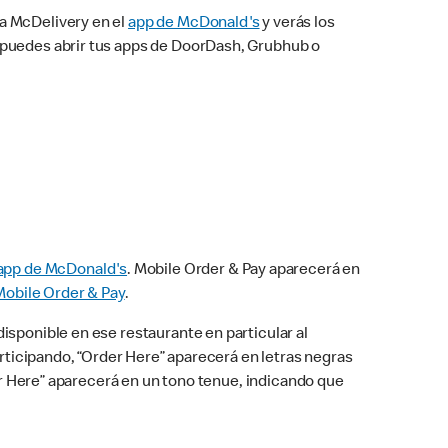
na McDelivery en el
app de McDonald's
y verás los
n puedes abrir tus apps de DoorDash, Grubhub o
app de McDonald's
. Mobile Order & Pay aparecerá en
Mobile Order & Pay
.
isponible en ese restaurante en particular al
articipando, “Order Here” aparecerá en letras negras
der Here” aparecerá en un tono tenue, indicando que