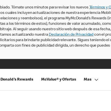
iado. Tómate unos minutos para revisar los nuevos
Términos y 
, los cuales incluyen actualizaciones de nuestra experiencia Mobi
ncelaciones y reembolsos), el programa MyMcDonald’s Rewards (
tas a los términos de estos), funciones de valor acumulado, como 
rbitraje. Al seguir usando nuestro sitio web después de esa fecha
stamos actualizando nuestra
Declaración de Privacidad
con el pro
citarios para brindarte publicidad relevante. Sigues teniendo el
omparta con fines de publicidad dirigida, un derecho que puedes 
Donald's Rewards
McValue® y Ofertas
Mas