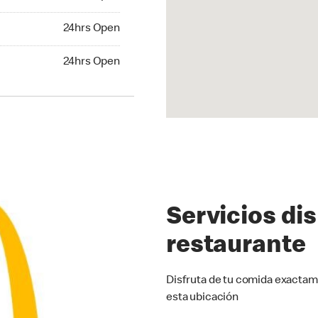
24hrs Open
24hrs Open
hrs Open
24hrs Open
Servicios di
restaurante
Disfruta de tu comida exactam
esta ubicación