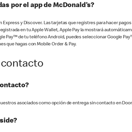
as por el app de McDonald’s?
n Express y Discover. Las tarjetas que registres para hacer pago
tá registrada en tu Apple Wallet, Apple Pay la mostrará automáti
Google Pay™ de tu teléfono Android, puedes seleccionar Google P
es que hagas con Mobile Order & Pay.
 contacto
contacto?
e nuestros asociados como opción de entrega sin contacto en Doo
side?