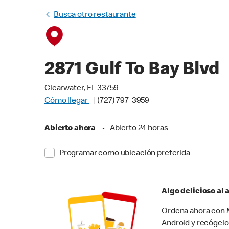
Busca otro restaurante
2871 Gulf To Bay Blvd
Clearwater, FL 33759
Cómo llegar
(727) 797-3959
Abierto ahora
•
Abierto 24 horas
Programar como ubicación preferida
Algo delicioso al
Ordena ahora con M
Android y recógelo