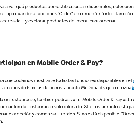
 Para ver qué productos comestibles están disponibles, seleccio
n el app cuando selecciones “Order” en el menú inferior. Tambié
 cerca de ti y explorar productos del menú para ordenar.
rticipan en Mobile Order & Pay?
para que podamos mostrarte todas las funciones disponibles en el
 a menos de 5 millas de un restaurante McDonald’s que ofrezca
 un restaurante, también podrás ver si Mobile Order & Pay está d
información del restaurante seleccionado. Si el restaurante está p
ccionar esa opción y comenzar tu orden. Si no está disponible, “Or
n.