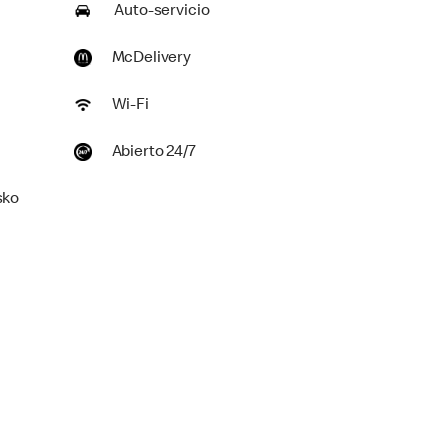
Auto-servicio
McDelivery
Wi-Fi
Abierto 24/7
sko