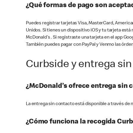
¿Qué formas de pago son aceptad
Puedes registrar tarjetas Visa, MasterCard, America
Unidos. Si tienes un dispositivo iOS y tu tarjeta es
McDonald’s . Si registraste una tarjeta en el app 
También puedes pagar con PayPal y Venmo las órden
Curbside y entrega sin
¿McDonald’s ofrece entrega sin 
La entrega sin contacto está disponible a través d
¿Cómo funciona la recogida Curb