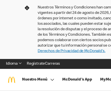
Nuestros Términos y Condiciones han camb
vigentes a partir del 24 de agosto de 2026
órdenes por internet o como invitado, ca
los asociados, las cuales pueden estar suje
la resolución de disputas y el proceso de a
de los Términos y Condiciones. También e
podemos colaborar con ciertos socios publi
autorizar que tu información personal se c
Derechos de Privacidad de McDonald’s.
Idioma
Regístrate
Carreras
Nuestro Menú
McDonald's App
MyMc