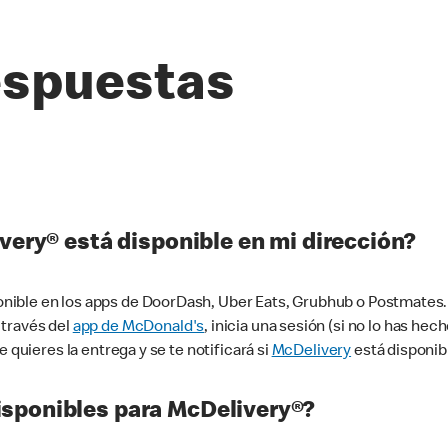
espuestas
very® está disponible en mi dirección?
ible en los apps de DoorDash, Uber Eats, Grubhub o Postmates. 
 través del
app de McDonald's
, inicia una sesión (si no lo has he
 quieres la entrega y se te notificará si
McDelivery
está disponib
sponibles para McDelivery®?