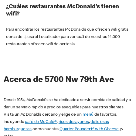
¿Cuáles restaurantes McDonald’s tienen
wifi?
Para encontrar los restaurantes McDonald’s que ofrecen wifi gratis
cerca de ti, usa el Localizador para ver cuál de nuestras 14,000
restaurantes ofrecen wifi de cortesía.
Acerca de 5700 Nw 79th Ave
Desde 1954, McDonald’s se ha dedicado a servir comida de calidad y a
dar un servicio rápido a precios asequibles para nuestros clientes.
Visita un McDonald’s cercano y elige de un
menú
de favoritos,
incluyendo
café de McCafé®
,
ricos desayunos
,
deliciosas
hamburguesas
como nuestra
Quarter Pounder®* with Cheese
, ¡y