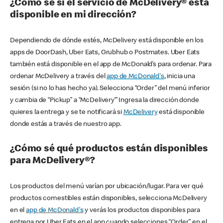
¿Cómo sé si el servicio de McDelivery® está
disponible en mi dirección?
Dependiendo de dónde estés, McDelivery está disponible en los
apps de DoorDash, Uber Eats, Grubhub o Postmates. Uber Eats
también está disponible en el app de McDonald’s para ordenar. Para
ordenar McDelivery a través del
app de McDonald's
, inicia una
sesión (si no lo has hecho ya). Selecciona “Order” del menú inferior
y cambia de “Pickup” a “McDelivery’” Ingresa la dirección donde
quieres la entrega y se te notificará si
McDelivery
está disponible
donde estás a través de nuestro app.
¿Cómo sé qué productos están disponibles
para McDelivery®?
Los productos del menú varían por ubicación/lugar. Para ver qué
productos comestibles están disponibles, selecciona McDelivery
en el
app de McDonald's
y verás los productos disponibles para
entrega por Uber Eats en el app cuando selecciones “Order” en el