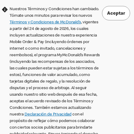
Nuestros Términos y Condiciones han cambiado.
Aceptar
Tómate unos minutos para revisar los nuevos
Términos y Condiciones de McDonald’s
, vigentes
a partir del 24 de agosto de 2026, los cuales
incluyen actualizaciones de nuestra experiencia
Mobile Order & Pay (incluyendo órdenes por
internet o como invitado, cancelaciones y
reembolsos), el programa MyMcDonald’s Rewards
(incluyendo las recompensas de los asociados,
las cuales pueden estar sujetas a los términos de
estos), funciones de valor acumulado, como
tarjetas digitales de regalo, y la resolución de
disputas y el proceso de arbitraje. Al seguir
usando nuestro sitio web después de esa fecha,
aceptas el acuerdo revisado de los Términos y
Condiciones. También estamos actualizando
nuestra
Declaración de Privacidad
con el
propósito de reflejar cómo podemos colaborar
con ciertos socios publicitarios para brindarte