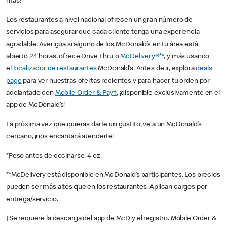
más!
Los restaurantes a nivel nacional ofrecen un gran número de
servicios para asegurar que cada cliente tenga una experiencia
agradable. Averigua si alguno de los McDonald’s en tu área está
abierto 24 horas, ofrece Drive Thru o
McDelivery®**
, y más usando
el
localizador de restaurantes
McDonald’s. Antes de ir, explora
deals
page
para ver nuestras ofertas recientes y para hacer tu orden por
adelantado con
Mobile Order & Pay†
, ¡disponible exclusivamente en el
app de McDonald’s!
La próxima vez que quieras darte un gustito, ve a un McDonald’s
cercano, ¡nos encantará atenderte!
*Peso antes de cocinarse: 4 oz.
**McDelivery está disponible en McDonald’s participantes. Los precios
pueden ser más altos que en los restaurantes. Aplican cargos por
entrega/servicio.
†Se requiere la descarga del app de McD y el registro. Mobile Order &