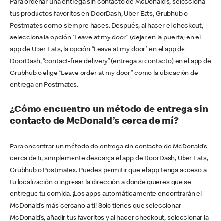
Para ordenar una entrega sin contacto de McDonald’s, selecciona
tus productos favoritos en DoorDash, Uber Eats, Grubhub o
Postmates como siempre haces. Después, al hacer el checkout,
selecciona la opción “Leave at my door” (dejar en la puerta) en el
app de Uber Eats, la opción “Leave at my door” en el app de
DoorDash, “contact-free delivery” (entrega si contacto) en el app de
Grubhub o elige “Leave order at my door” como la ubicación de
entrega en Postmates.
¿Cómo encuentro un método de entrega sin
contacto de McDonald’s cerca de mí?
Para encontrar un método de entrega sin contacto de McDonald’s
cerca de ti, simplemente descarga el app de DoorDash, Uber Eats,
Grubhub o Postmates. Puedes permitir que el app tenga acceso a
tu localización o ingresar la dirección a donde quieres que se
entregue tu comida. ¡Los apps automáticamente encontrarán el
McDonald’s más cercano a ti! Solo tienes que seleccionar
McDonald’s, añadir tus favoritos y al hacer checkout, seleccionar la