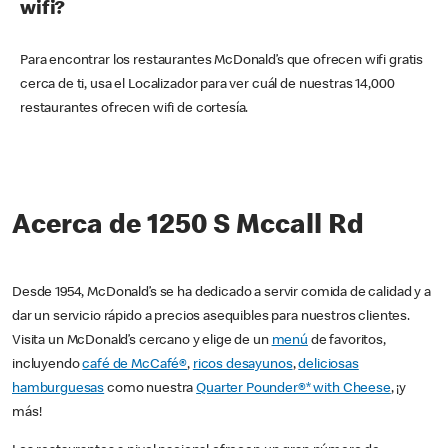
wifi?
Para encontrar los restaurantes McDonald’s que ofrecen wifi gratis
cerca de ti, usa el Localizador para ver cuál de nuestras 14,000
restaurantes ofrecen wifi de cortesía.
Acerca de 1250 S Mccall Rd
Desde 1954, McDonald’s se ha dedicado a servir comida de calidad y a
dar un servicio rápido a precios asequibles para nuestros clientes.
Visita un McDonald’s cercano y elige de un
menú
de favoritos,
incluyendo
café de McCafé®
,
ricos desayunos
,
deliciosas
hamburguesas
como nuestra
Quarter Pounder®* with Cheese
, ¡y
más!