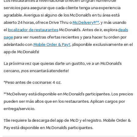
Los restaurantes a nivel nacional ofrecen un gran número de
servicios para asegurar que cada cliente tenga una experiencia
agradable. Averigua si alguno de los McDonald’s en tu área está
abierto 24 horas, ofrece Drive Thru o
McDelivery®**
, y más usando
el
localizador de restaurantes
McDonald’s. Antes de ir, explora
deals
page
para ver nuestras ofertas recientes y para hacer tu orden por
adelantado con
Mobile Order & Pay†
, ¡disponible exclusivamente en el
app de McDonald’s!
La próxima vez que quieras darte un gustito, ve a un McDonald’s
cercano, ¡nos encantará atenderte!
*Peso antes de cocinarse: 4 oz.
**McDelivery está disponible en McDonald’s participantes. Los precios
pueden ser más altos que en los restaurantes. Aplican cargos por
entrega/servicio.
†Se requiere la descarga del app de McD y el registro. Mobile Order &
Pay está disponible en McDonald’s participantes.