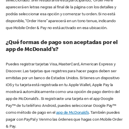
seleccionado. Si el restaurante está participando, “Order Here”
aparecerá en letras negras al final de la página con los detalles y
podrás seleccionar esa opción y comenzar tu orden. Si no está
disponible, “Order Here” aparecerá en un tono tenue, indicando
que Mobile Order & Pay no está activado en esa ubicación.
¿Qué formas de pago son aceptadas por el
app de McDonald’s?
Puedes registrar tarjetas Visa, MasterCard, American Express y
Discover. Las tarjetas que registres para hacer pagos deben ser
emitidas por un banco de Estados Unidos. Si tienes un dispositivo
iOS y tu tarjeta está registrada en tu Apple Wallet, Apple Pay la
mostrará automáticamente como una opción de pago dentro del
app de McDonald’s . Si registraste una tarjeta en el app Google
Pay™ de tu teléfono Android, puedes seleccionar Google Pay™
como método de pago en el
app de McDonald’s
. También puedes
pagar con PayPal y Venmo las órdenes que hagas con Mobile Order
& Pay.