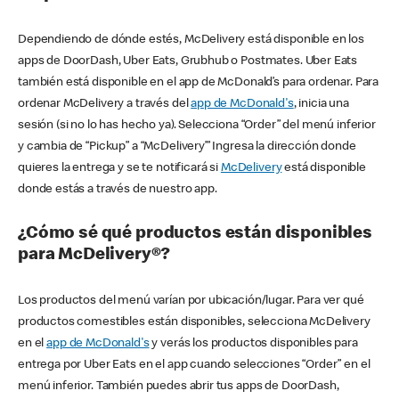
Dependiendo de dónde estés, McDelivery está disponible en los
apps de DoorDash, Uber Eats, Grubhub o Postmates. Uber Eats
también está disponible en el app de McDonald’s para ordenar. Para
ordenar McDelivery a través del
app de McDonald's
, inicia una
sesión (si no lo has hecho ya). Selecciona “Order” del menú inferior
y cambia de “Pickup” a “McDelivery’” Ingresa la dirección donde
quieres la entrega y se te notificará si
McDelivery
está disponible
donde estás a través de nuestro app.
¿Cómo sé qué productos están disponibles
para McDelivery®?
Los productos del menú varían por ubicación/lugar. Para ver qué
productos comestibles están disponibles, selecciona McDelivery
en el
app de McDonald's
y verás los productos disponibles para
entrega por Uber Eats en el app cuando selecciones “Order” en el
menú inferior. También puedes abrir tus apps de DoorDash,