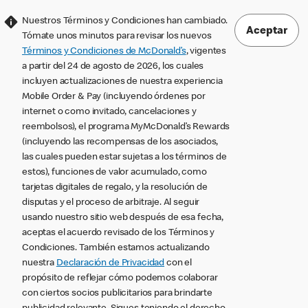
Nuestros Términos y Condiciones han cambiado.
Aceptar
Tómate unos minutos para revisar los nuevos
Términos y Condiciones de McDonald’s
, vigentes
a partir del 24 de agosto de 2026, los cuales
incluyen actualizaciones de nuestra experiencia
Mobile Order & Pay (incluyendo órdenes por
internet o como invitado, cancelaciones y
reembolsos), el programa MyMcDonald’s Rewards
(incluyendo las recompensas de los asociados,
las cuales pueden estar sujetas a los términos de
estos), funciones de valor acumulado, como
tarjetas digitales de regalo, y la resolución de
disputas y el proceso de arbitraje. Al seguir
usando nuestro sitio web después de esa fecha,
aceptas el acuerdo revisado de los Términos y
Condiciones. También estamos actualizando
nuestra
Declaración de Privacidad
con el
propósito de reflejar cómo podemos colaborar
con ciertos socios publicitarios para brindarte