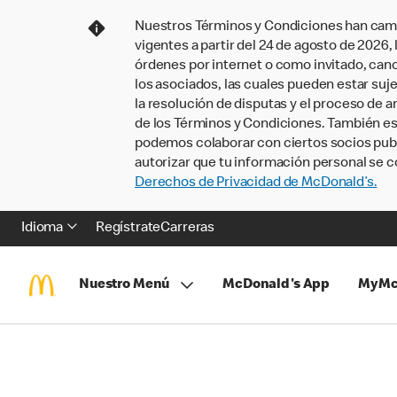
Nuestros Términos y Condiciones han camb
vigentes a partir del 24 de agosto de 2026
órdenes por internet o como invitado, ca
los asociados, las cuales pueden estar suje
la resolución de disputas y el proceso de a
de los Términos y Condiciones. También e
podemos colaborar con ciertos socios publi
autorizar que tu información personal se c
Derechos de Privacidad de McDonald’s.
Idioma
Regístrate
Carreras
Nuestro Menú
McDonald's App
MyMc