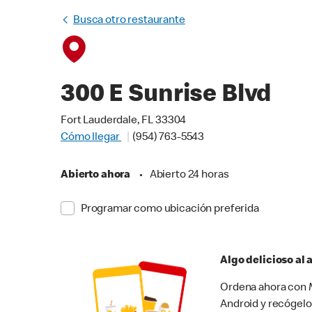
Busca otro restaurante
300 E Sunrise Blvd
Fort Lauderdale, FL 33304
Cómo llegar
(954) 763-5543
Abierto ahora
•
Abierto 24 horas
Programar como ubicación preferida
Algo delicioso al
Ordena ahora con M
Android y recógelo