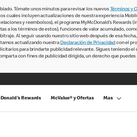
iado. Tómate unos minutos para revisar los nuevos
Términos y 
, los cuales incluyen actualizaciones de nuestra experiencia Mobi
ncelaciones y reembolsos), el programa MyMcDonald’s Rewards (
tas a los términos de estos), funciones de valor acumulado, como 
rbitraje. Al seguir usando nuestro sitio web después de esa fecha
stamos actualizando nuestra
Declaración de Privacidad
con el pro
citarios para brindarte publicidad relevante. Sigues teniendo el
omparta con fines de publicidad dirigida, un derecho que puedes 
Donald's Rewards
McValue® y Ofertas
Mas