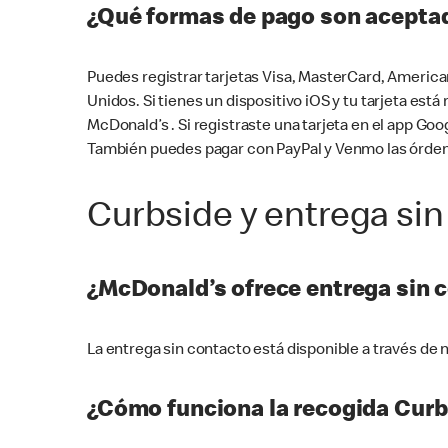
¿Qué formas de pago son aceptad
Puedes registrar tarjetas Visa, MasterCard, America
Unidos. Si tienes un dispositivo iOS y tu tarjeta es
McDonald’s . Si registraste una tarjeta en el app 
También puedes pagar con PayPal y Venmo las órden
Curbside y entrega sin
¿McDonald’s ofrece entrega sin 
La entrega sin contacto está disponible a través d
¿Cómo funciona la recogida Curb