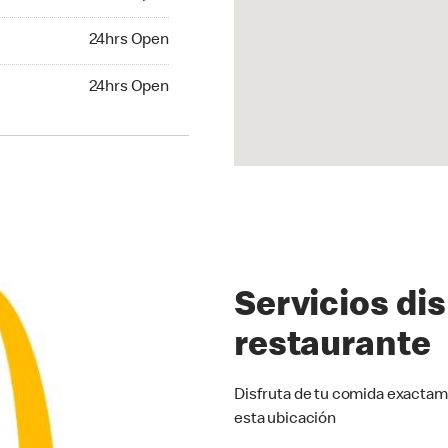
24hrs Open
24hrs Open
hrs Open
24hrs Open
Servicios di
restaurante
Disfruta de tu comida exactam
esta ubicación