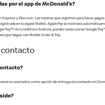
as por el app de McDonald’s?
n Express y Discover. Las tarjetas que registres para hacer pago
tá registrada en tu Apple Wallet, Apple Pay la mostrará automáti
Google Pay™ de tu teléfono Android, puedes seleccionar Google P
es que hagas con Mobile Order & Pay.
 contacto
contacto?
e nuestros asociados como opción de entrega sin contacto en Doo
side?