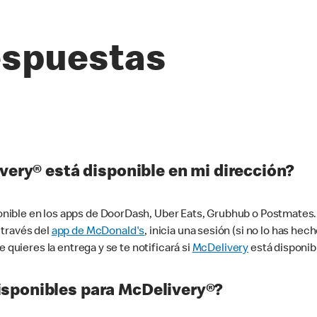
espuestas
very® está disponible en mi dirección?
ible en los apps de DoorDash, Uber Eats, Grubhub o Postmates. 
 través del
app de McDonald's
, inicia una sesión (si no lo has he
 quieres la entrega y se te notificará si
McDelivery
está disponib
sponibles para McDelivery®?