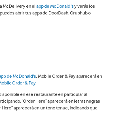
na McDelivery en el
app de McDonald's
y verás los
n puedes abrir tus apps de DoorDash, Grubhub o
app de McDonald's
. Mobile Order & Pay aparecerá en
Mobile Order & Pay
.
isponible en ese restaurante en particular al
articipando, “Order Here” aparecerá en letras negras
der Here” aparecerá en un tono tenue, indicando que