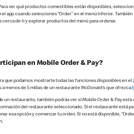
 Para ver qué productos comestibles están disponibles, seleccio
n el app cuando selecciones “Order” en el menú inferior. Tambié
 cerca de ti y explorar productos del menú para ordenar.
rticipan en Mobile Order & Pay?
para que podamos mostrarte todas las funciones disponibles en el
 a menos de 5 millas de un restaurante McDonald’s que ofrezca
 un restaurante, también podrás ver si Mobile Order & Pay está d
información del restaurante seleccionado. Si el restaurante está p
ccionar esa opción y comenzar tu orden. Si no está disponible, “Or
n.