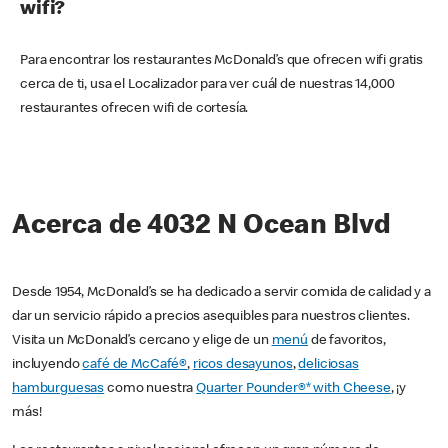
wifi?
Para encontrar los restaurantes McDonald’s que ofrecen wifi gratis
cerca de ti, usa el Localizador para ver cuál de nuestras 14,000
restaurantes ofrecen wifi de cortesía.
Acerca de 4032 N Ocean Blvd
Desde 1954, McDonald’s se ha dedicado a servir comida de calidad y a
dar un servicio rápido a precios asequibles para nuestros clientes.
Visita un McDonald’s cercano y elige de un
menú
de favoritos,
incluyendo
café de McCafé®
,
ricos desayunos
,
deliciosas
hamburguesas
como nuestra
Quarter Pounder®* with Cheese
, ¡y
más!