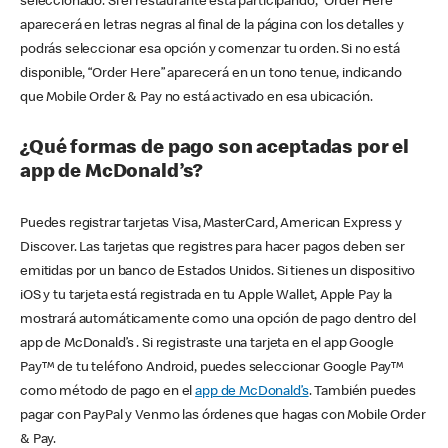
seleccionado. Si el restaurante está participando, “Order Here”
aparecerá en letras negras al final de la página con los detalles y
podrás seleccionar esa opción y comenzar tu orden. Si no está
disponible, “Order Here” aparecerá en un tono tenue, indicando
que Mobile Order & Pay no está activado en esa ubicación.
¿Qué formas de pago son aceptadas por el
app de McDonald’s?
Puedes registrar tarjetas Visa, MasterCard, American Express y
Discover. Las tarjetas que registres para hacer pagos deben ser
emitidas por un banco de Estados Unidos. Si tienes un dispositivo
iOS y tu tarjeta está registrada en tu Apple Wallet, Apple Pay la
mostrará automáticamente como una opción de pago dentro del
app de McDonald’s . Si registraste una tarjeta en el app Google
Pay™ de tu teléfono Android, puedes seleccionar Google Pay™
como método de pago en el
app de McDonald’s
. También puedes
pagar con PayPal y Venmo las órdenes que hagas con Mobile Order
& Pay.