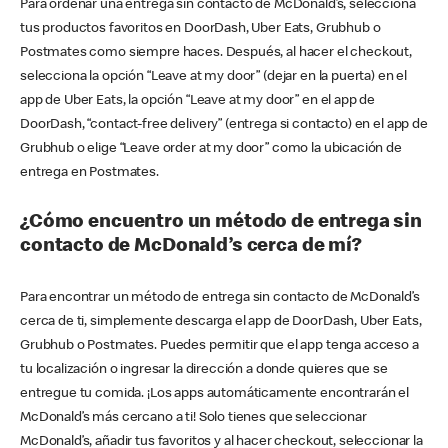
Para ordenar una entrega sin contacto de McDonald’s, selecciona
tus productos favoritos en DoorDash, Uber Eats, Grubhub o
Postmates como siempre haces. Después, al hacer el checkout,
selecciona la opción “Leave at my door” (dejar en la puerta) en el
app de Uber Eats, la opción “Leave at my door” en el app de
DoorDash, “contact-free delivery” (entrega si contacto) en el app de
Grubhub o elige “Leave order at my door” como la ubicación de
entrega en Postmates.
¿Cómo encuentro un método de entrega sin
contacto de McDonald’s cerca de mí?
Para encontrar un método de entrega sin contacto de McDonald’s
cerca de ti, simplemente descarga el app de DoorDash, Uber Eats,
Grubhub o Postmates. Puedes permitir que el app tenga acceso a
tu localización o ingresar la dirección a donde quieres que se
entregue tu comida. ¡Los apps automáticamente encontrarán el
McDonald’s más cercano a ti! Solo tienes que seleccionar
McDonald’s, añadir tus favoritos y al hacer checkout, seleccionar la