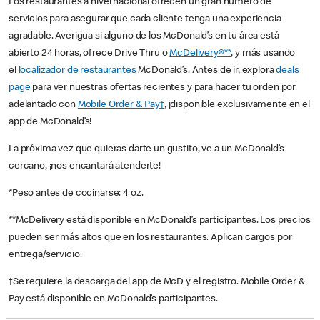
Los restaurantes a nivel nacional ofrecen un gran número de
servicios para asegurar que cada cliente tenga una experiencia
agradable. Averigua si alguno de los McDonald’s en tu área está
abierto 24 horas, ofrece Drive Thru o
McDelivery®**
, y más usando
el
localizador de restaurantes
McDonald’s. Antes de ir, explora
deals
page
para ver nuestras ofertas recientes y para hacer tu orden por
adelantado con
Mobile Order & Pay†
, ¡disponible exclusivamente en el
app de McDonald’s!
La próxima vez que quieras darte un gustito, ve a un McDonald’s
cercano, ¡nos encantará atenderte!
*Peso antes de cocinarse: 4 oz.
**McDelivery está disponible en McDonald’s participantes. Los precios
pueden ser más altos que en los restaurantes. Aplican cargos por
entrega/servicio.
†Se requiere la descarga del app de McD y el registro. Mobile Order &
Pay está disponible en McDonald’s participantes.