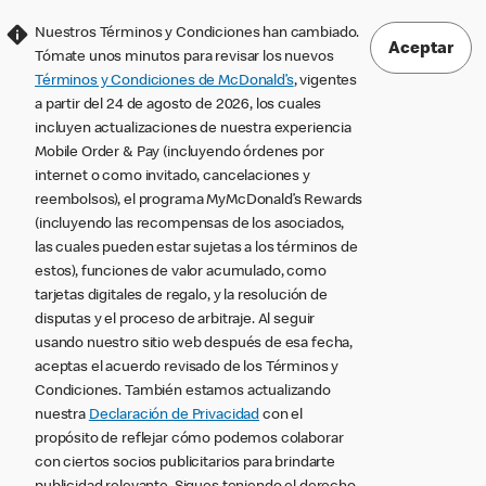
Nuestros Términos y Condiciones han cambiado.
Aceptar
Tómate unos minutos para revisar los nuevos
Términos y Condiciones de McDonald’s
, vigentes
a partir del 24 de agosto de 2026, los cuales
incluyen actualizaciones de nuestra experiencia
Mobile Order & Pay (incluyendo órdenes por
internet o como invitado, cancelaciones y
reembolsos), el programa MyMcDonald’s Rewards
(incluyendo las recompensas de los asociados,
las cuales pueden estar sujetas a los términos de
estos), funciones de valor acumulado, como
tarjetas digitales de regalo, y la resolución de
disputas y el proceso de arbitraje. Al seguir
usando nuestro sitio web después de esa fecha,
aceptas el acuerdo revisado de los Términos y
Condiciones. También estamos actualizando
nuestra
Declaración de Privacidad
con el
propósito de reflejar cómo podemos colaborar
con ciertos socios publicitarios para brindarte