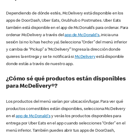
Dependiendo de dónde estés, McDelivery está disponible en los
apps de DoorDash, Uber Eats, Grubhub o Postmates. Uber Eats
también está disponible en el app de McDonald’s para ordenar. Para
ordenar McDelivery a través del
app de McDonald's
, inicia una
sesión (si no lo has hecho ya). Selecciona “Order” del menú inferior
y cambia de “Pickup” a “McDelivery’” Ingresa la dirección donde
quieres la entrega y se te notificará si
McDelivery
está disponible
donde estás a través de nuestro app.
¿Cómo sé qué productos están disponibles
para McDelivery®?
Los productos del menú varían por ubicación/lugar. Para ver qué
productos comestibles están disponibles, selecciona McDelivery
en el
app de McDonald's
y verás los productos disponibles para
entrega por Uber Eats en el app cuando selecciones “Order” en el
menú inferior. También puedes abrir tus apps de DoorDash,