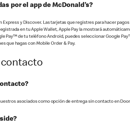
as por el app de McDonald’s?
n Express y Discover. Las tarjetas que registres para hacer pago
tá registrada en tu Apple Wallet, Apple Pay la mostrará automáti
Google Pay™ de tu teléfono Android, puedes seleccionar Google P
es que hagas con Mobile Order & Pay.
 contacto
contacto?
e nuestros asociados como opción de entrega sin contacto en Doo
side?