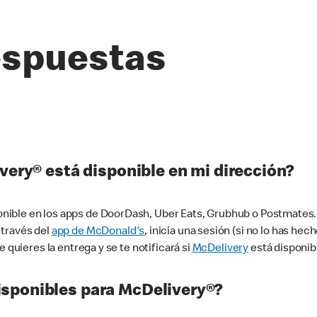
espuestas
very® está disponible en mi dirección?
ible en los apps de DoorDash, Uber Eats, Grubhub o Postmates. 
 través del
app de McDonald's
, inicia una sesión (si no lo has he
 quieres la entrega y se te notificará si
McDelivery
está disponib
sponibles para McDelivery®?