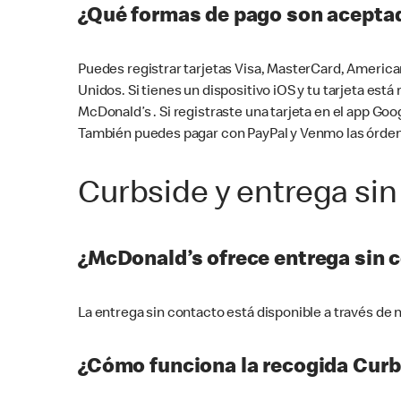
¿Qué formas de pago son aceptad
Puedes registrar tarjetas Visa, MasterCard, America
Unidos. Si tienes un dispositivo iOS y tu tarjeta es
McDonald’s . Si registraste una tarjeta en el app 
También puedes pagar con PayPal y Venmo las órden
Curbside y entrega sin
¿McDonald’s ofrece entrega sin 
La entrega sin contacto está disponible a través d
¿Cómo funciona la recogida Curb