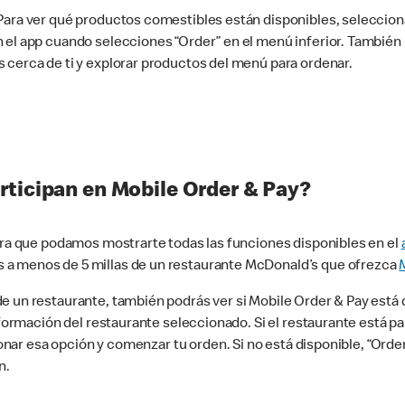
 Para ver qué productos comestibles están disponibles, seleccio
n el app cuando selecciones “Order” en el menú inferior. Tambié
 cerca de ti y explorar productos del menú para ordenar.
rticipan en Mobile Order & Pay?
para que podamos mostrarte todas las funciones disponibles en el
 a menos de 5 millas de un restaurante McDonald’s que ofrezca
 un restaurante, también podrás ver si Mobile Order & Pay está d
información del restaurante seleccionado. Si el restaurante está p
ccionar esa opción y comenzar tu orden. Si no está disponible, “Or
n.