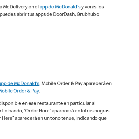
na McDelivery en el
app de McDonald's
y verás los
n puedes abrir tus apps de DoorDash, Grubhub o
app de McDonald's
. Mobile Order & Pay aparecerá en
Mobile Order & Pay
.
isponible en ese restaurante en particular al
articipando, “Order Here” aparecerá en letras negras
der Here” aparecerá en un tono tenue, indicando que