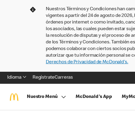
Nuestros Términos y Condiciones han camb
vigentes a partir del 24 de agosto de 2026
órdenes por internet o como invitado, ca
los asociados, las cuales pueden estar suje
la resolución de disputas y el proceso de a
de los Términos y Condiciones. También e
podemos colaborar con ciertos socios publi
autorizar que tu información personal se c
Derechos de Privacidad de McDonald’s.
Idioma
Regístrate
Carreras
Nuestro Menú
McDonald's App
MyMc