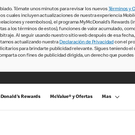
iado. Tómate unos minutos para revisar los nuevos
Términos y 
, los cuales incluyen actualizaciones de nuestra experiencia Mobi
ncelaciones y reembolsos), el programa MyMcDonald’s Rewards (
tas a los términos de estos), funciones de valor acumulado, como 
rbitraje. Al seguir usando nuestro sitio web después de esa fecha
stamos actualizando nuestra
Declaración de Privacidad
con el pro
citarios para brindarte publicidad relevante. Sigues teniendo el
omparta con fines de publicidad dirigida, un derecho que puedes 
Donald's Rewards
McValue® y Ofertas
Mas