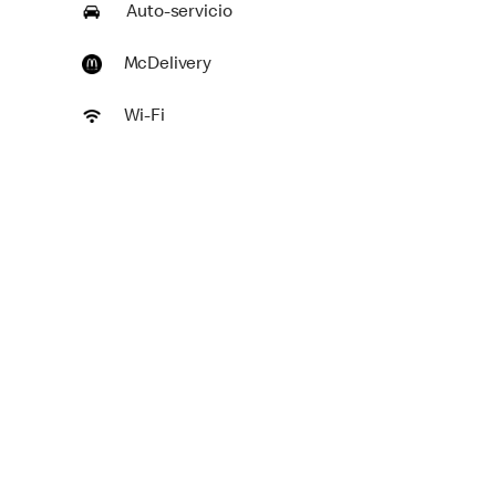
Auto-servicio
McDelivery
Wi-Fi