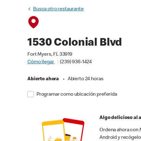
Busca otro restaurante
1530 Colonial Blvd
Fort Myers, FL 33919
Cómo llegar
(239) 936-1424
Abierto ahora
•
Abierto 24 horas
Programar como ubicación preferida
Algo delicioso al
Ordena ahora con M
Android y recógelo