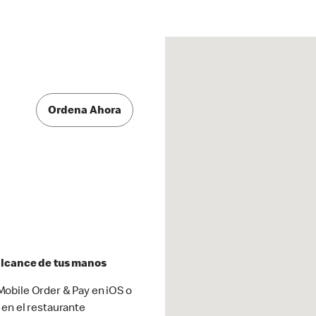
Ordena Ahora
 alcance de tus manos
obile Order & Pay en iOS o
 en el restaurante