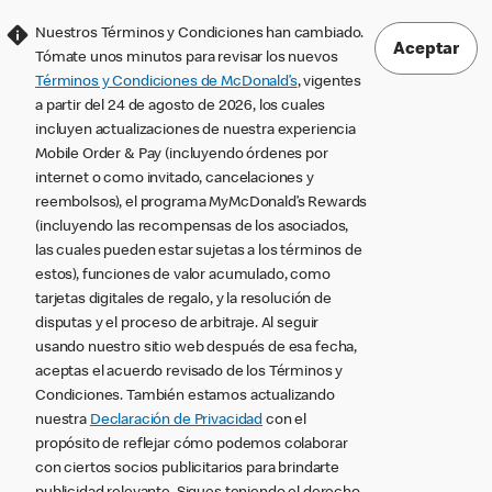
Nuestros Términos y Condiciones han cambiado.
Aceptar
Tómate unos minutos para revisar los nuevos
Términos y Condiciones de McDonald’s
, vigentes
a partir del 24 de agosto de 2026, los cuales
incluyen actualizaciones de nuestra experiencia
Mobile Order & Pay (incluyendo órdenes por
internet o como invitado, cancelaciones y
reembolsos), el programa MyMcDonald’s Rewards
(incluyendo las recompensas de los asociados,
las cuales pueden estar sujetas a los términos de
estos), funciones de valor acumulado, como
tarjetas digitales de regalo, y la resolución de
disputas y el proceso de arbitraje. Al seguir
usando nuestro sitio web después de esa fecha,
aceptas el acuerdo revisado de los Términos y
Condiciones. También estamos actualizando
nuestra
Declaración de Privacidad
con el
propósito de reflejar cómo podemos colaborar
con ciertos socios publicitarios para brindarte