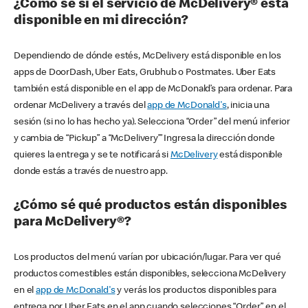
¿Cómo sé si el servicio de McDelivery® está
disponible en mi dirección?
Dependiendo de dónde estés, McDelivery está disponible en los
apps de DoorDash, Uber Eats, Grubhub o Postmates. Uber Eats
también está disponible en el app de McDonald’s para ordenar. Para
ordenar McDelivery a través del
app de McDonald's
, inicia una
sesión (si no lo has hecho ya). Selecciona “Order” del menú inferior
y cambia de “Pickup” a “McDelivery’” Ingresa la dirección donde
quieres la entrega y se te notificará si
McDelivery
está disponible
donde estás a través de nuestro app.
¿Cómo sé qué productos están disponibles
para McDelivery®?
Los productos del menú varían por ubicación/lugar. Para ver qué
productos comestibles están disponibles, selecciona McDelivery
en el
app de McDonald's
y verás los productos disponibles para
entrega por Uber Eats en el app cuando selecciones “Order” en el