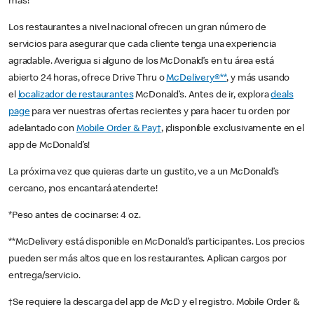
más!
Los restaurantes a nivel nacional ofrecen un gran número de
servicios para asegurar que cada cliente tenga una experiencia
agradable. Averigua si alguno de los McDonald’s en tu área está
abierto 24 horas, ofrece Drive Thru o
McDelivery®**
, y más usando
el
localizador de restaurantes
McDonald’s. Antes de ir, explora
deals
page
para ver nuestras ofertas recientes y para hacer tu orden por
adelantado con
Mobile Order & Pay†
, ¡disponible exclusivamente en el
app de McDonald’s!
La próxima vez que quieras darte un gustito, ve a un McDonald’s
cercano, ¡nos encantará atenderte!
*Peso antes de cocinarse: 4 oz.
**McDelivery está disponible en McDonald’s participantes. Los precios
pueden ser más altos que en los restaurantes. Aplican cargos por
entrega/servicio.
†Se requiere la descarga del app de McD y el registro. Mobile Order &