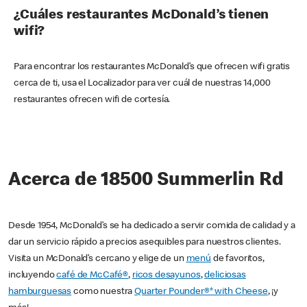
¿Cuáles restaurantes McDonald’s tienen
wifi?
Para encontrar los restaurantes McDonald’s que ofrecen wifi gratis
cerca de ti, usa el Localizador para ver cuál de nuestras 14,000
restaurantes ofrecen wifi de cortesía.
Acerca de 18500 Summerlin Rd
Desde 1954, McDonald’s se ha dedicado a servir comida de calidad y a
dar un servicio rápido a precios asequibles para nuestros clientes.
Visita un McDonald’s cercano y elige de un
menú
de favoritos,
incluyendo
café de McCafé®
,
ricos desayunos
,
deliciosas
hamburguesas
como nuestra
Quarter Pounder®* with Cheese
, ¡y