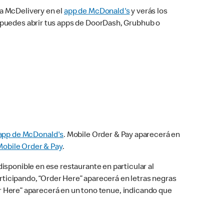
na McDelivery en el
app de McDonald's
y verás los
n puedes abrir tus apps de DoorDash, Grubhub o
app de McDonald's
. Mobile Order & Pay aparecerá en
Mobile Order & Pay
.
isponible en ese restaurante en particular al
articipando, “Order Here” aparecerá en letras negras
der Here” aparecerá en un tono tenue, indicando que