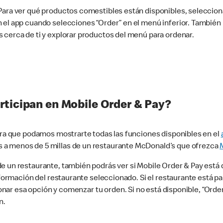
 Para ver qué productos comestibles están disponibles, seleccio
n el app cuando selecciones “Order” en el menú inferior. Tambié
 cerca de ti y explorar productos del menú para ordenar.
rticipan en Mobile Order & Pay?
para que podamos mostrarte todas las funciones disponibles en el
 a menos de 5 millas de un restaurante McDonald’s que ofrezca
 un restaurante, también podrás ver si Mobile Order & Pay está d
información del restaurante seleccionado. Si el restaurante está p
ccionar esa opción y comenzar tu orden. Si no está disponible, “Or
n.