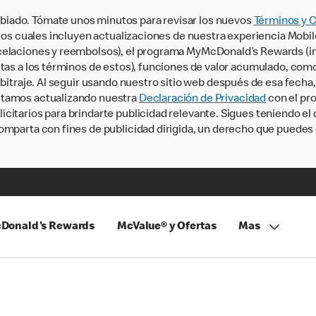
iado. Tómate unos minutos para revisar los nuevos
Términos y 
, los cuales incluyen actualizaciones de nuestra experiencia Mobi
ncelaciones y reembolsos), el programa MyMcDonald’s Rewards (
tas a los términos de estos), funciones de valor acumulado, como 
rbitraje. Al seguir usando nuestro sitio web después de esa fecha
stamos actualizando nuestra
Declaración de Privacidad
con el pro
citarios para brindarte publicidad relevante. Sigues teniendo el
omparta con fines de publicidad dirigida, un derecho que puedes 
Donald's Rewards
McValue® y Ofertas
Mas