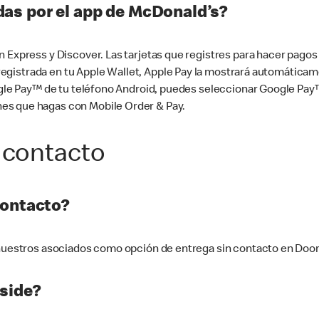
as por el app de McDonald’s?
n Express y Discover. Las tarjetas que registres para hacer pago
tá registrada en tu Apple Wallet, Apple Pay la mostrará automáti
Google Pay™ de tu teléfono Android, puedes seleccionar Google P
es que hagas con Mobile Order & Pay.
 contacto
contacto?
e nuestros asociados como opción de entrega sin contacto en Doo
side?