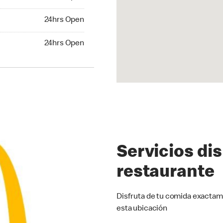
24hrs Open
24hrs Open
hrs Open
24hrs Open
Servicios di
restaurante
Disfruta de tu comida exactam
esta ubicación