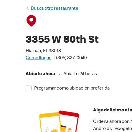
Busca otro restaurante
3355 W 80th St
Hialeah, FL 33018
Cómo llegar
(305) 827-0049
Abierto ahora
•
Abierto 24 horas
Programar como ubicación preferida
Algo delicioso al
Ordena ahora con M
Android y recógelo