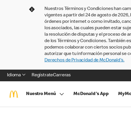
Nuestros Términos y Condiciones han camb
vigentes a partir del 24 de agosto de 2026
órdenes por internet o como invitado, ca
los asociados, las cuales pueden estar suje
la resolución de disputas y el proceso de a
de los Términos y Condiciones. También e
podemos colaborar con ciertos socios publi
autorizar que tu información personal se c
Derechos de Privacidad de McDonald’s.
Idioma
Regístrate
Carreras
Nuestro Menú
McDonald's App
MyMc