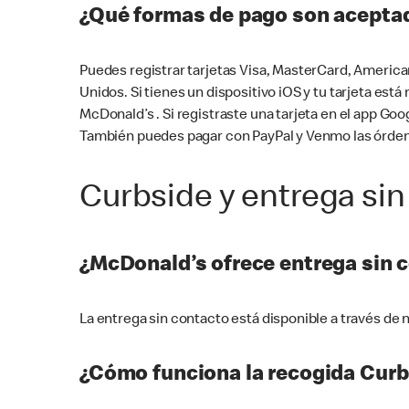
¿Qué formas de pago son aceptad
Puedes registrar tarjetas Visa, MasterCard, America
Unidos. Si tienes un dispositivo iOS y tu tarjeta es
McDonald’s . Si registraste una tarjeta en el app 
También puedes pagar con PayPal y Venmo las órden
Curbside y entrega sin
¿McDonald’s ofrece entrega sin 
La entrega sin contacto está disponible a través d
¿Cómo funciona la recogida Curb