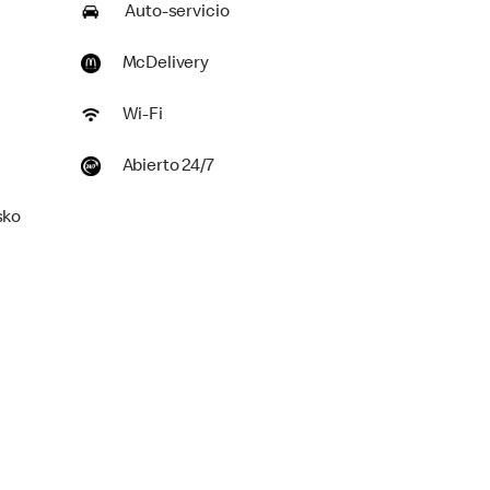
Auto-servicio
McDelivery
Wi-Fi
Abierto 24/7
sko