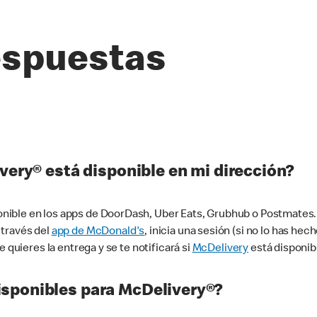
espuestas
very® está disponible en mi dirección?
ible en los apps de DoorDash, Uber Eats, Grubhub o Postmates. 
 través del
app de McDonald's
, inicia una sesión (si no lo has he
 quieres la entrega y se te notificará si
McDelivery
está disponib
sponibles para McDelivery®?