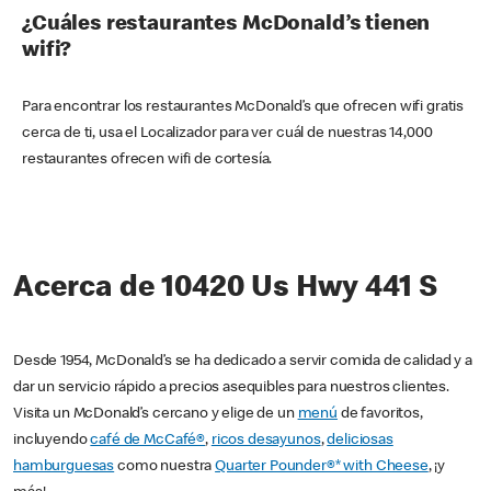
¿Cuáles restaurantes McDonald’s tienen
wifi?
Para encontrar los restaurantes McDonald’s que ofrecen wifi gratis
cerca de ti, usa el Localizador para ver cuál de nuestras 14,000
restaurantes ofrecen wifi de cortesía.
Acerca de 10420 Us Hwy 441 S
Desde 1954, McDonald’s se ha dedicado a servir comida de calidad y a
dar un servicio rápido a precios asequibles para nuestros clientes.
Visita un McDonald’s cercano y elige de un
menú
de favoritos,
incluyendo
café de McCafé®
,
ricos desayunos
,
deliciosas
hamburguesas
como nuestra
Quarter Pounder®* with Cheese
, ¡y