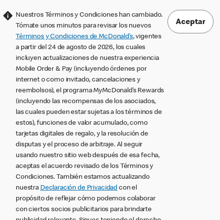
Nuestros Términos y Condiciones han cambiado.
Aceptar
Tómate unos minutos para revisar los nuevos
Términos y Condiciones de McDonald’s
, vigentes
a partir del 24 de agosto de 2026, los cuales
incluyen actualizaciones de nuestra experiencia
Mobile Order & Pay (incluyendo órdenes por
internet o como invitado, cancelaciones y
reembolsos), el programa MyMcDonald’s Rewards
(incluyendo las recompensas de los asociados,
las cuales pueden estar sujetas a los términos de
estos), funciones de valor acumulado, como
tarjetas digitales de regalo, y la resolución de
disputas y el proceso de arbitraje. Al seguir
usando nuestro sitio web después de esa fecha,
aceptas el acuerdo revisado de los Términos y
Condiciones. También estamos actualizando
nuestra
Declaración de Privacidad
con el
propósito de reflejar cómo podemos colaborar
con ciertos socios publicitarios para brindarte