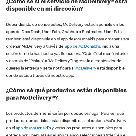
¿Cómo sé si el servicio de McDelivery® está
disponible en mi dirección?
Dependiendo de dónde estés, McDelivery está disponible en los
apps de DoorDash, Uber Eats, Grubhub o Postmates. Uber Eats
también está disponible en el app de McDonald’s para ordenar. Para
ordenar McDelivery a través del
app de McDonald's
, inicia una
sesión (si no lo has hecho ya). Selecciona “Order” del menú inferior
y cambia de “Pickup” a “McDelivery’” Ingresa la dirección donde
quieres la entrega y se te notificará si
McDelivery
está disponible
donde estás a través de nuestro app.
¿Cómo sé qué productos están disponibles
para McDelivery®?
Los productos del menú varían por ubicación/lugar. Para ver qué
productos comestibles están disponibles, selecciona McDelivery
en el
app de McDonald's
y verás los productos disponibles para
entrega por Uber Eats en el app cuando selecciones “Order” en el