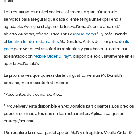
más!
Los restaurantes a nivel nacional ofrecen un gran número de
servicios para asegurar que cada cliente tenga una experiencia
agradable. Averigua si alguno de los McDonald’s en tu área está
abierto 24 horas, ofrece Drive Thru o
McDelivery®**
, y más usando
el
localizador de restaurantes
McDonald’s. Antes de ir, explora
deals
page
para ver nuestras ofertas recientes y para hacer tu orden por
adelantado con
Mobile Order & Pay†
, ¡disponible exclusivamente en el
app de McDonald’s!
La próxima vez que quieras darte un gustito, ve a un McDonald’s
cercano, ¡nos encantará atenderte!
*Peso antes de cocinarse: 4 oz.
**McDelivery está disponible en McDonald’s participantes. Los precios
pueden ser más altos que en los restaurantes. Aplican cargos por
entrega/servicio.
†Se requiere la descarga del app de McD y el registro. Mobile Order &