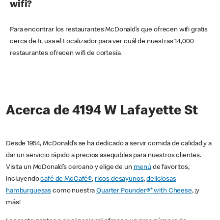
wifi?
Para encontrar los restaurantes McDonald’s que ofrecen wifi gratis
cerca de ti, usa el Localizador para ver cuál de nuestras 14,000
restaurantes ofrecen wifi de cortesía.
Acerca de 4194 W Lafayette St
Desde 1954, McDonald’s se ha dedicado a servir comida de calidad y a
dar un servicio rápido a precios asequibles para nuestros clientes.
Visita un McDonald’s cercano y elige de un
menú
de favoritos,
incluyendo
café de McCafé®
,
ricos desayunos
,
deliciosas
hamburguesas
como nuestra
Quarter Pounder®* with Cheese
, ¡y
más!