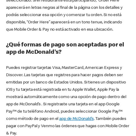
seleccionado. Si el restaurante está participando, “Order Here”
aparecerá en letras negras al final de la página con los detalles y
podrás seleccionar esa opción y comenzar tu orden. Si no está
disponible, “Order Here” aparecerá en un tono tenue, indicando
que Mobile Order & Pay no está activado en esa ubicación.
¿Qué formas de pago son aceptadas por el
app de McDonald’s?
Puedes registrar tarjetas Visa, MasterCard, American Express y
Discover. Las tarjetas que registres para hacer pagos deben ser
emitidas por un banco de Estados Unidos. Si tienes un dispositivo
iOS y tu tarjeta está registrada en tu Apple Wallet, Apple Pay la
mostrará automáticamente como una opción de pago dentro del
app de McDonald’s . Si registraste una tarjeta en el app Google
Pay™ de tu teléfono Android, puedes seleccionar Google Pay™
como método de pago en el
app de McDonald’s
. También puedes
pagar con PayPal y Venmo las órdenes que hagas con Mobile Order
& Pay.