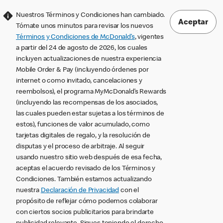
Nuestros Términos y Condiciones han cambiado.
Aceptar
Tómate unos minutos para revisar los nuevos
Términos y Condiciones de McDonald’s
, vigentes
a partir del 24 de agosto de 2026, los cuales
incluyen actualizaciones de nuestra experiencia
Mobile Order & Pay (incluyendo órdenes por
internet o como invitado, cancelaciones y
reembolsos), el programa MyMcDonald’s Rewards
(incluyendo las recompensas de los asociados,
las cuales pueden estar sujetas a los términos de
estos), funciones de valor acumulado, como
tarjetas digitales de regalo, y la resolución de
disputas y el proceso de arbitraje. Al seguir
usando nuestro sitio web después de esa fecha,
aceptas el acuerdo revisado de los Términos y
Condiciones. También estamos actualizando
nuestra
Declaración de Privacidad
con el
propósito de reflejar cómo podemos colaborar
con ciertos socios publicitarios para brindarte