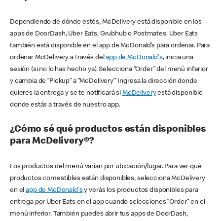
Dependiendo de dónde estés, McDelivery está disponible en los
apps de DoorDash, Uber Eats, Grubhub o Postmates. Uber Eats
también está disponible en el app de McDonald’s para ordenar. Para
ordenar McDelivery a través del
app de McDonald's
, inicia una
sesión (si no lo has hecho ya). Selecciona “Order” del menú inferior
y cambia de “Pickup” a “McDelivery’” Ingresa la dirección donde
quieres la entrega y se te notificará si
McDelivery
está disponible
donde estás a través de nuestro app.
¿Cómo sé qué productos están disponibles
para McDelivery®?
Los productos del menú varían por ubicación/lugar. Para ver qué
productos comestibles están disponibles, selecciona McDelivery
en el
app de McDonald's
y verás los productos disponibles para
entrega por Uber Eats en el app cuando selecciones “Order” en el
menú inferior. También puedes abrir tus apps de DoorDash,