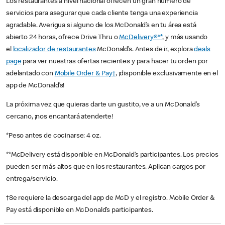
Los restaurantes a nivel nacional ofrecen un gran número de
servicios para asegurar que cada cliente tenga una experiencia
agradable. Averigua si alguno de los McDonald’s en tu área está
abierto 24 horas, ofrece Drive Thru o
McDelivery®**
, y más usando
el
localizador de restaurantes
McDonald’s. Antes de ir, explora
deals
page
para ver nuestras ofertas recientes y para hacer tu orden por
adelantado con
Mobile Order & Pay†
, ¡disponible exclusivamente en el
app de McDonald’s!
La próxima vez que quieras darte un gustito, ve a un McDonald’s
cercano, ¡nos encantará atenderte!
*Peso antes de cocinarse: 4 oz.
**McDelivery está disponible en McDonald’s participantes. Los precios
pueden ser más altos que en los restaurantes. Aplican cargos por
entrega/servicio.
†Se requiere la descarga del app de McD y el registro. Mobile Order &
Pay está disponible en McDonald’s participantes.