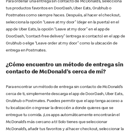
Para ordenar una entrega sin contacto de McDonald’s, selecciona
tus productos favoritos en DoorDash, Uber Eats, Grubhub o
Postmates como siempre haces. Después, al hacer el checkout,
selecciona la opción “Leave at my door” (dejar en la puerta) en el
app de Uber Eats, la opción “Leave at my door” en el app de
DoorDash, “contact-free delivery” (entrega si contacto) en el app de
Grubhub o elige “Leave order at my door” como la ubicación de
entrega en Postmates.
¿Cómo encuentro un método de entrega sin
contacto de McDonald’s cerca de mí?
Para encontrar un método de entrega sin contacto de McDonald’s
cerca de ti, simplemente descarga el app de DoorDash, Uber Eats,
Grubhub o Postmates. Puedes permitir que el app tenga acceso a
tu localización o ingresar la dirección a donde quieres que se
entregue tu comida. ¡Los apps automáticamente encontrarán el
McDonald’s más cercano a ti! Solo tienes que seleccionar
McDonald’s, añadir tus favoritos y al hacer checkout, seleccionar la