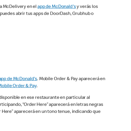
na McDelivery en el
app de McDonald's
y verás los
n puedes abrir tus apps de DoorDash, Grubhub o
app de McDonald's
. Mobile Order & Pay aparecerá en
Mobile Order & Pay
.
isponible en ese restaurante en particular al
articipando, “Order Here” aparecerá en letras negras
der Here” aparecerá en un tono tenue, indicando que