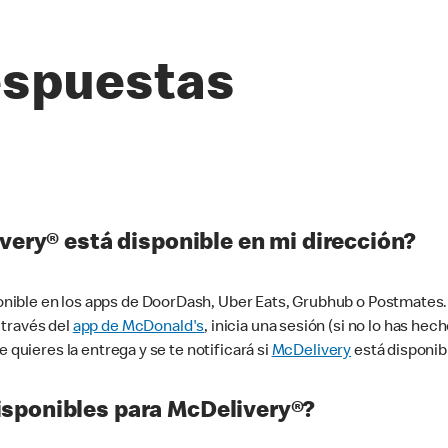
espuestas
very® está disponible en mi dirección?
ible en los apps de DoorDash, Uber Eats, Grubhub o Postmates. 
 través del
app de McDonald's
, inicia una sesión (si no lo has he
 quieres la entrega y se te notificará si
McDelivery
está disponib
sponibles para McDelivery®?