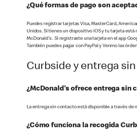
¿Qué formas de pago son aceptad
Puedes registrar tarjetas Visa, MasterCard, America
Unidos. Si tienes un dispositivo iOS y tu tarjeta es
McDonald’s . Si registraste una tarjeta en el app 
También puedes pagar con PayPal y Venmo las órden
Curbside y entrega sin
¿McDonald’s ofrece entrega sin 
La entrega sin contacto está disponible a través d
¿Cómo funciona la recogida Curb