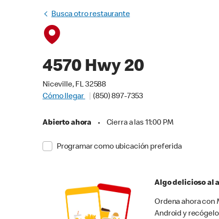
Busca otro restaurante
4570 Hwy 20
Niceville, FL 32588
Cómo llegar
(850) 897-7353
Abierto ahora
•
Cierra a las 11:00 PM
Programar como ubicación preferida
Algo delicioso al
Ordena ahora con M
Android y recógelo