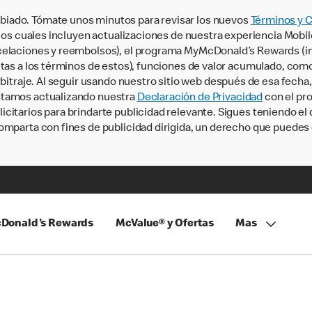
iado. Tómate unos minutos para revisar los nuevos
Términos y 
, los cuales incluyen actualizaciones de nuestra experiencia Mobi
ncelaciones y reembolsos), el programa MyMcDonald’s Rewards (
tas a los términos de estos), funciones de valor acumulado, como 
rbitraje. Al seguir usando nuestro sitio web después de esa fecha
stamos actualizando nuestra
Declaración de Privacidad
con el pro
citarios para brindarte publicidad relevante. Sigues teniendo el
omparta con fines de publicidad dirigida, un derecho que puedes 
Donald's Rewards
McValue® y Ofertas
Mas