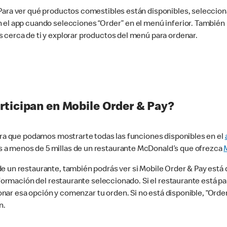
 Para ver qué productos comestibles están disponibles, seleccio
n el app cuando selecciones “Order” en el menú inferior. Tambié
 cerca de ti y explorar productos del menú para ordenar.
rticipan en Mobile Order & Pay?
para que podamos mostrarte todas las funciones disponibles en el
 a menos de 5 millas de un restaurante McDonald’s que ofrezca
 un restaurante, también podrás ver si Mobile Order & Pay está d
información del restaurante seleccionado. Si el restaurante está p
ccionar esa opción y comenzar tu orden. Si no está disponible, “Or
n.