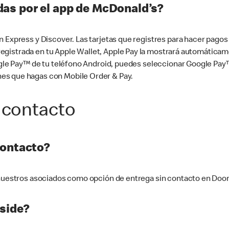
as por el app de McDonald’s?
n Express y Discover. Las tarjetas que registres para hacer pago
tá registrada en tu Apple Wallet, Apple Pay la mostrará automáti
Google Pay™ de tu teléfono Android, puedes seleccionar Google P
es que hagas con Mobile Order & Pay.
 contacto
contacto?
e nuestros asociados como opción de entrega sin contacto en Doo
side?