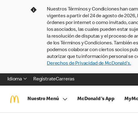
Nuestros Términos y Condiciones han camb
vigentes a partir del 24 de agosto de 2026
órdenes por internet o como invitado, ca
los asociados, las cuales pueden estar suje
la resolución de disputas y el proceso de a
de los Términos y Condiciones. También e
podemos colaborar con ciertos socios publi
autorizar que tu información personal se c
Derechos de Privacidad de McDonald’s.
Idioma
Regístrate
Carreras
Nuestro Menú
McDonald's App
MyMc