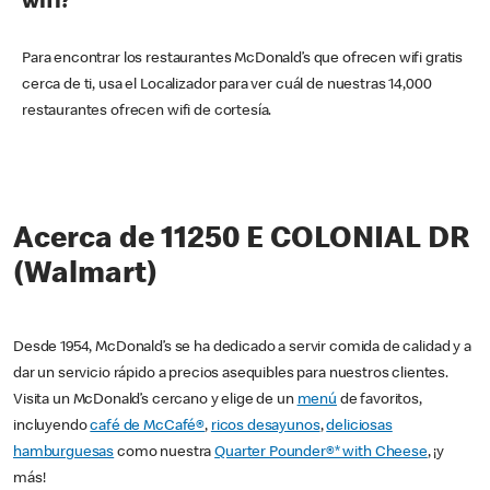
wifi?
Para encontrar los restaurantes McDonald’s que ofrecen wifi gratis
cerca de ti, usa el Localizador para ver cuál de nuestras 14,000
restaurantes ofrecen wifi de cortesía.
Acerca de 11250 E COLONIAL DR
(Walmart)
Desde 1954, McDonald’s se ha dedicado a servir comida de calidad y a
dar un servicio rápido a precios asequibles para nuestros clientes.
Visita un McDonald’s cercano y elige de un
menú
de favoritos,
incluyendo
café de McCafé®
,
ricos desayunos
,
deliciosas
hamburguesas
como nuestra
Quarter Pounder®* with Cheese
, ¡y
más!