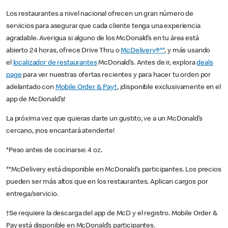
Los restaurantes a nivel nacional ofrecen un gran número de
servicios para asegurar que cada cliente tenga una experiencia
agradable. Averigua si alguno de los McDonald’s en tu área está
abierto 24 horas, ofrece Drive Thru o
McDelivery®**
, y más usando
el
localizador de restaurantes
McDonald’s. Antes de ir, explora
deals
page
para ver nuestras ofertas recientes y para hacer tu orden por
adelantado con
Mobile Order & Pay†
, ¡disponible exclusivamente en el
app de McDonald’s!
La próxima vez que quieras darte un gustito, ve a un McDonald’s
cercano, ¡nos encantará atenderte!
*Peso antes de cocinarse: 4 oz.
**McDelivery está disponible en McDonald’s participantes. Los precios
pueden ser más altos que en los restaurantes. Aplican cargos por
entrega/servicio.
†Se requiere la descarga del app de McD y el registro. Mobile Order &
Pay está disponible en McDonald’s participantes.