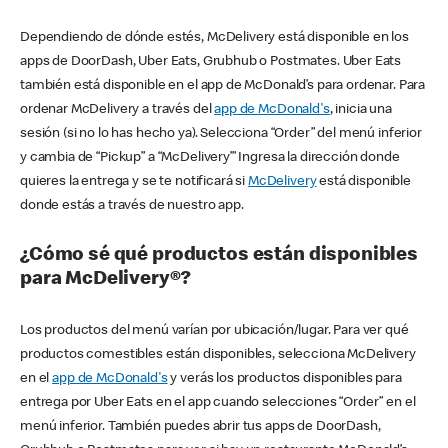
Dependiendo de dónde estés, McDelivery está disponible en los
apps de DoorDash, Uber Eats, Grubhub o Postmates. Uber Eats
también está disponible en el app de McDonald’s para ordenar. Para
ordenar McDelivery a través del
app de McDonald's
, inicia una
sesión (si no lo has hecho ya). Selecciona “Order” del menú inferior
y cambia de “Pickup” a “McDelivery’” Ingresa la dirección donde
quieres la entrega y se te notificará si
McDelivery
está disponible
donde estás a través de nuestro app.
¿Cómo sé qué productos están disponibles
para McDelivery®?
Los productos del menú varían por ubicación/lugar. Para ver qué
productos comestibles están disponibles, selecciona McDelivery
en el
app de McDonald's
y verás los productos disponibles para
entrega por Uber Eats en el app cuando selecciones “Order” en el
menú inferior. También puedes abrir tus apps de DoorDash,