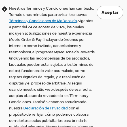
Nuestros Términos y Condiciones han cambiado.
Aceptar
Tómate unos minutos para revisar los nuevos
Términos y Condiciones de McDonald’s
, vigentes
a partir del 24 de agosto de 2026, los cuales
incluyen actualizaciones de nuestra experiencia
Mobile Order & Pay (incluyendo órdenes por
internet o como invitado, cancelaciones y
reembolsos), el programa MyMcDonald’s Rewards
(incluyendo las recompensas de los asociados,
las cuales pueden estar sujetas a los términos de
estos), funciones de valor acumulado, como
tarjetas digitales de regalo, y la resolución de
disputas y el proceso de arbitraje. Al seguir
usando nuestro sitio web después de esa fecha,
aceptas el acuerdo revisado de los Términos y
Condiciones. También estamos actualizando
nuestra
Declaración de Privacidad
con el
propósito de reflejar cómo podemos colaborar
con ciertos socios publicitarios para brindarte