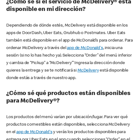
¿Cómo sé si el servicio de McDelivery® está
disponible en mi dirección?
Dependiendo de dónde estés, McDelivery está disponible en los
apps de DoorDash, Uber Eats, Grubhub o Postmates. Uber Eats
también está disponible en el app de McDonald’s para ordenar. Para
ordenar McDelivery a través del
app de McDonald's
, inicia una
sesión (si no lo has hecho ya). Selecciona “Order” del menú inferior
y cambia de “Pickup” a “McDelivery’” Ingresa la dirección donde
quieres la entrega y se te notificará si
McDelivery
está disponible
donde estás a través de nuestro app.
¿Cómo sé qué productos están disponibles
para McDelivery®?
Los productos del menú varían por ubicación/lugar. Para ver qué
productos comestibles están disponibles, selecciona McDelivery
en el
app de McDonald's
y verás los productos disponibles para
entrega por Uber Eats en el app cuando selecciones “Order” en el