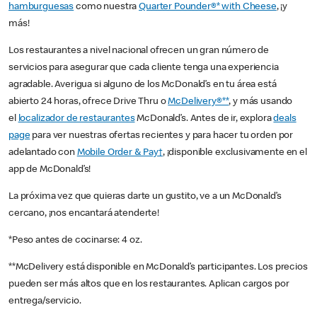
hamburguesas
como nuestra
Quarter Pounder®* with Cheese
, ¡y
más!
Los restaurantes a nivel nacional ofrecen un gran número de
servicios para asegurar que cada cliente tenga una experiencia
agradable. Averigua si alguno de los McDonald’s en tu área está
abierto 24 horas, ofrece Drive Thru o
McDelivery®**
, y más usando
el
localizador de restaurantes
McDonald’s. Antes de ir, explora
deals
page
para ver nuestras ofertas recientes y para hacer tu orden por
adelantado con
Mobile Order & Pay†
, ¡disponible exclusivamente en el
app de McDonald’s!
La próxima vez que quieras darte un gustito, ve a un McDonald’s
cercano, ¡nos encantará atenderte!
*Peso antes de cocinarse: 4 oz.
**McDelivery está disponible en McDonald’s participantes. Los precios
pueden ser más altos que en los restaurantes. Aplican cargos por
entrega/servicio.