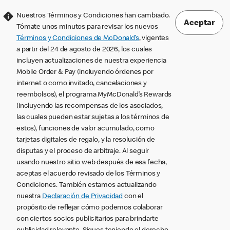
Nuestros Términos y Condiciones han cambiado.
Aceptar
Tómate unos minutos para revisar los nuevos
Términos y Condiciones de McDonald’s
, vigentes
a partir del 24 de agosto de 2026, los cuales
incluyen actualizaciones de nuestra experiencia
Mobile Order & Pay (incluyendo órdenes por
internet o como invitado, cancelaciones y
reembolsos), el programa MyMcDonald’s Rewards
(incluyendo las recompensas de los asociados,
las cuales pueden estar sujetas a los términos de
estos), funciones de valor acumulado, como
tarjetas digitales de regalo, y la resolución de
disputas y el proceso de arbitraje. Al seguir
usando nuestro sitio web después de esa fecha,
aceptas el acuerdo revisado de los Términos y
Condiciones. También estamos actualizando
nuestra
Declaración de Privacidad
con el
propósito de reflejar cómo podemos colaborar
con ciertos socios publicitarios para brindarte