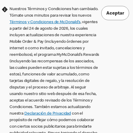
Nuestros Términos y Condiciones han cambiado.
Aceptar
Tómate unos minutos para revisar los nuevos
Términos y Condiciones de McDonald’s
, vigentes
a partir del 24 de agosto de 2026, los cuales
incluyen actualizaciones de nuestra experiencia
Mobile Order & Pay (incluyendo órdenes por
internet o como invitado, cancelaciones y
reembolsos), el programa MyMcDonald’s Rewards
(incluyendo las recompensas de los asociados,
las cuales pueden estar sujetas a los términos de
estos), funciones de valor acumulado, como
tarjetas digitales de regalo, y la resolución de
disputas y el proceso de arbitraje. Al seguir
usando nuestro sitio web después de esa fecha,
aceptas el acuerdo revisado de los Términos y
Condiciones. También estamos actualizando
nuestra
Declaración de Privacidad
con el
propósito de reflejar cómo podemos colaborar
con ciertos socios publicitarios para brindarte