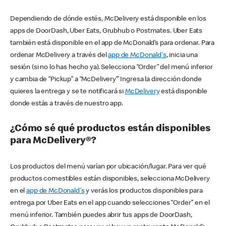
Dependiendo de dónde estés, McDelivery está disponible en los
apps de DoorDash, Uber Eats, Grubhub o Postmates. Uber Eats
también está disponible en el app de McDonald’s para ordenar. Para
ordenar McDelivery a través del
app de McDonald's
, inicia una
sesión (si no lo has hecho ya). Selecciona “Order” del menú inferior
y cambia de “Pickup” a “McDelivery’” Ingresa la dirección donde
quieres la entrega y se te notificará si
McDelivery
está disponible
donde estás a través de nuestro app.
¿Cómo sé qué productos están disponibles
para McDelivery®?
Los productos del menú varían por ubicación/lugar. Para ver qué
productos comestibles están disponibles, selecciona McDelivery
en el
app de McDonald's
y verás los productos disponibles para
entrega por Uber Eats en el app cuando selecciones “Order” en el
menú inferior. También puedes abrir tus apps de DoorDash,