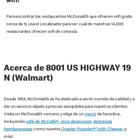
wifi?
Para encontrar los restaurantes McDonald’s que ofrecen wifi gratis
cerca de ti, usa el Localizador para ver cuál de nuestras 14,000
restaurantes ofrecen wifi de cortesía.
Acerca de 8001 US HIGHWAY 19
N (Walmart)
Desde 1954, McDonald’s se ha dedicado a servir comida de calidad y a
dar un servicio rápido a precios asequibles para nuestros clientes.
Visita un McDonald’s cercano y elige de un
menú
de favoritos,
incluyendo
café de McCafé®
,
ricos desayunos
,
deliciosas
hamburguesas
como nuestra
Quarter Pounder®* with Cheese
, ¡y
más!