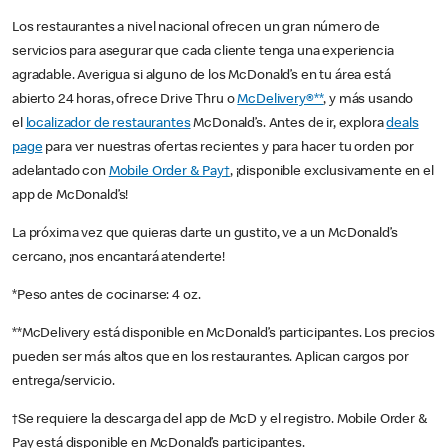
Los restaurantes a nivel nacional ofrecen un gran número de
servicios para asegurar que cada cliente tenga una experiencia
agradable. Averigua si alguno de los McDonald’s en tu área está
abierto 24 horas, ofrece Drive Thru o
McDelivery®**
, y más usando
el
localizador de restaurantes
McDonald’s. Antes de ir, explora
deals
page
para ver nuestras ofertas recientes y para hacer tu orden por
adelantado con
Mobile Order & Pay†
, ¡disponible exclusivamente en el
app de McDonald’s!
La próxima vez que quieras darte un gustito, ve a un McDonald’s
cercano, ¡nos encantará atenderte!
*Peso antes de cocinarse: 4 oz.
**McDelivery está disponible en McDonald’s participantes. Los precios
pueden ser más altos que en los restaurantes. Aplican cargos por
entrega/servicio.
†Se requiere la descarga del app de McD y el registro. Mobile Order &
Pay está disponible en McDonald’s participantes.