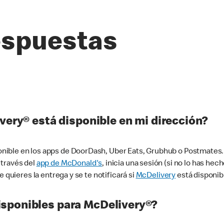
espuestas
very® está disponible en mi dirección?
ible en los apps de DoorDash, Uber Eats, Grubhub o Postmates. 
 través del
app de McDonald's
, inicia una sesión (si no lo has he
 quieres la entrega y se te notificará si
McDelivery
está disponib
sponibles para McDelivery®?