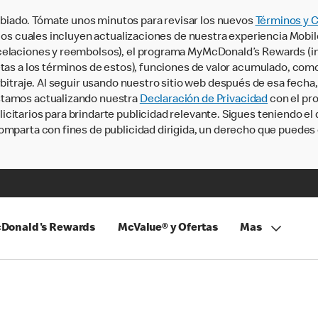
iado. Tómate unos minutos para revisar los nuevos
Términos y 
, los cuales incluyen actualizaciones de nuestra experiencia Mobi
ncelaciones y reembolsos), el programa MyMcDonald’s Rewards (
tas a los términos de estos), funciones de valor acumulado, como 
rbitraje. Al seguir usando nuestro sitio web después de esa fecha
stamos actualizando nuestra
Declaración de Privacidad
con el pro
citarios para brindarte publicidad relevante. Sigues teniendo el
omparta con fines de publicidad dirigida, un derecho que puedes 
Donald's Rewards
McValue® y Ofertas
Mas