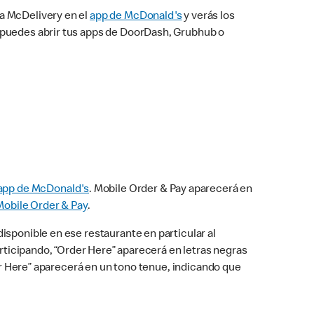
na McDelivery en el
app de McDonald's
y verás los
n puedes abrir tus apps de DoorDash, Grubhub o
app de McDonald's
. Mobile Order & Pay aparecerá en
Mobile Order & Pay
.
isponible en ese restaurante en particular al
articipando, “Order Here” aparecerá en letras negras
der Here” aparecerá en un tono tenue, indicando que