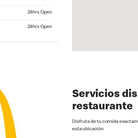
24hrs Open
24hrs Open
hrs Open
24hrs Open
Servicios di
restaurante
Disfruta de tu comida exactam
esta ubicación