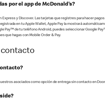
as por el app de McDonald’s?
n Express y Discover. Las tarjetas que registres para hacer pago
tá registrada en tu Apple Wallet, Apple Pay la mostrará automáti
Google Pay™ de tu teléfono Android, puedes seleccionar Google P
es que hagas con Mobile Order & Pay.
 contacto
contacto?
e nuestros asociados como opción de entrega sin contacto en Doo
side?