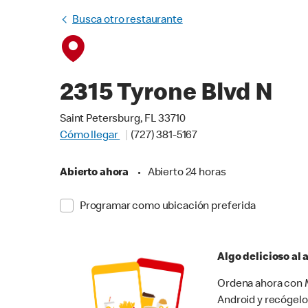
Busca otro restaurante
2315 Tyrone Blvd N
Saint Petersburg, FL 33710
Cómo llegar
(727) 381-5167
Abierto ahora
•
Abierto 24 horas
Programar como ubicación preferida
Algo delicioso al
Ordena ahora con M
Android y recógelo