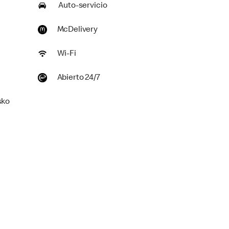
Auto-servicio
McDelivery
Wi-Fi
Abierto 24/7
sko