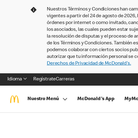
Nuestros Términos y Condiciones han camb
vigentes a partir del 24 de agosto de 2026
órdenes por internet o como invitado, ca
los asociados, las cuales pueden estar suje
la resolución de disputas y el proceso de a
de los Términos y Condiciones. También e
podemos colaborar con ciertos socios publi
autorizar que tu información personal se c
Derechos de Privacidad de McDonald’s.
Idioma
Regístrate
Carreras
Nuestro Menú
McDonald's App
MyMc