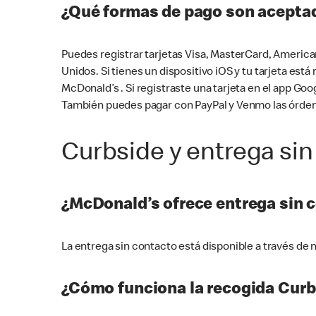
¿Qué formas de pago son aceptad
Puedes registrar tarjetas Visa, MasterCard, America
Unidos. Si tienes un dispositivo iOS y tu tarjeta es
McDonald’s . Si registraste una tarjeta en el app 
También puedes pagar con PayPal y Venmo las órden
Curbside y entrega sin
¿McDonald’s ofrece entrega sin 
La entrega sin contacto está disponible a través d
¿Cómo funciona la recogida Curb