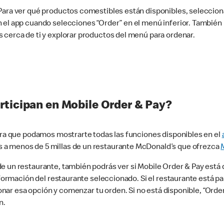
 Para ver qué productos comestibles están disponibles, seleccio
n el app cuando selecciones “Order” en el menú inferior. Tambié
 cerca de ti y explorar productos del menú para ordenar.
rticipan en Mobile Order & Pay?
para que podamos mostrarte todas las funciones disponibles en el
 a menos de 5 millas de un restaurante McDonald’s que ofrezca
 un restaurante, también podrás ver si Mobile Order & Pay está d
información del restaurante seleccionado. Si el restaurante está p
ccionar esa opción y comenzar tu orden. Si no está disponible, “Or
n.