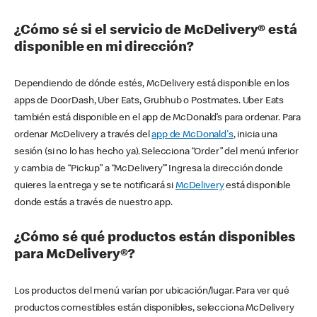
¿Cómo sé si el servicio de McDelivery® está
disponible en mi dirección?
Dependiendo de dónde estés, McDelivery está disponible en los
apps de DoorDash, Uber Eats, Grubhub o Postmates. Uber Eats
también está disponible en el app de McDonald’s para ordenar. Para
ordenar McDelivery a través del
app de McDonald's
, inicia una
sesión (si no lo has hecho ya). Selecciona “Order” del menú inferior
y cambia de “Pickup” a “McDelivery’” Ingresa la dirección donde
quieres la entrega y se te notificará si
McDelivery
está disponible
donde estás a través de nuestro app.
¿Cómo sé qué productos están disponibles
para McDelivery®?
Los productos del menú varían por ubicación/lugar. Para ver qué
productos comestibles están disponibles, selecciona McDelivery