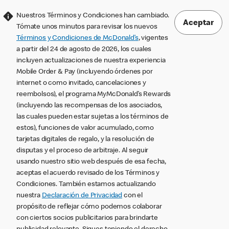
Nuestros Términos y Condiciones han cambiado.
Aceptar
Tómate unos minutos para revisar los nuevos
Términos y Condiciones de McDonald’s
, vigentes
a partir del 24 de agosto de 2026, los cuales
incluyen actualizaciones de nuestra experiencia
Mobile Order & Pay (incluyendo órdenes por
internet o como invitado, cancelaciones y
reembolsos), el programa MyMcDonald’s Rewards
(incluyendo las recompensas de los asociados,
las cuales pueden estar sujetas a los términos de
estos), funciones de valor acumulado, como
tarjetas digitales de regalo, y la resolución de
disputas y el proceso de arbitraje. Al seguir
usando nuestro sitio web después de esa fecha,
aceptas el acuerdo revisado de los Términos y
Condiciones. También estamos actualizando
nuestra
Declaración de Privacidad
con el
propósito de reflejar cómo podemos colaborar
con ciertos socios publicitarios para brindarte