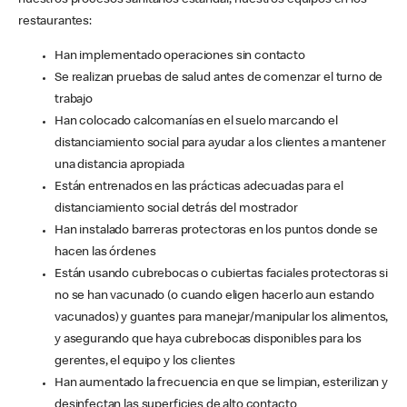
nuestros procesos sanitarios estándar, nuestros equipos en los
restaurantes:
Han implementado operaciones sin contacto
Se realizan pruebas de salud antes de comenzar el turno de
trabajo
Han colocado calcomanías en el suelo marcando el
distanciamiento social para ayudar a los clientes a mantener
una distancia apropiada
Están entrenados en las prácticas adecuadas para el
distanciamiento social detrás del mostrador
Han instalado barreras protectoras en los puntos donde se
hacen las órdenes
Están usando cubrebocas o cubiertas faciales protectoras si
no se han vacunado (o cuando eligen hacerlo aun estando
vacunados) y guantes para manejar/manipular los alimentos,
y asegurando que haya cubrebocas disponibles para los
gerentes, el equipo y los clientes
Han aumentado la frecuencia en que se limpian, esterilizan y
desinfectan las superficies de alto contacto