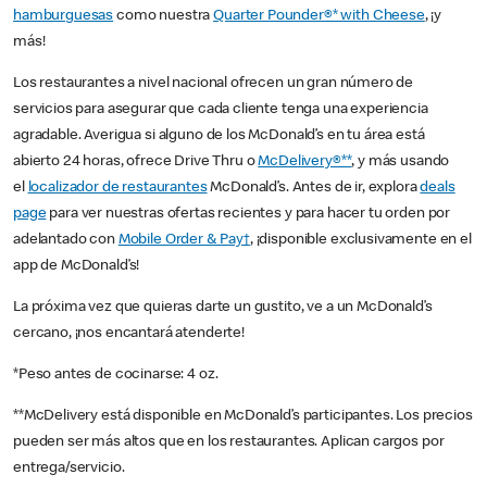
hamburguesas
como nuestra
Quarter Pounder®* with Cheese
, ¡y
más!
Los restaurantes a nivel nacional ofrecen un gran número de
servicios para asegurar que cada cliente tenga una experiencia
agradable. Averigua si alguno de los McDonald’s en tu área está
abierto 24 horas, ofrece Drive Thru o
McDelivery®**
, y más usando
el
localizador de restaurantes
McDonald’s. Antes de ir, explora
deals
page
para ver nuestras ofertas recientes y para hacer tu orden por
adelantado con
Mobile Order & Pay†
, ¡disponible exclusivamente en el
app de McDonald’s!
La próxima vez que quieras darte un gustito, ve a un McDonald’s
cercano, ¡nos encantará atenderte!
*Peso antes de cocinarse: 4 oz.
**McDelivery está disponible en McDonald’s participantes. Los precios
pueden ser más altos que en los restaurantes. Aplican cargos por
entrega/servicio.