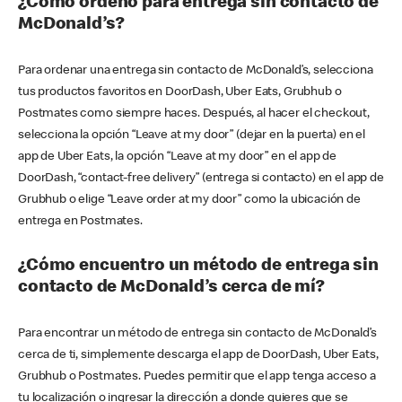
¿Cómo ordeno para entrega sin contacto de
McDonald’s?
Para ordenar una entrega sin contacto de McDonald’s, selecciona
tus productos favoritos en DoorDash, Uber Eats, Grubhub o
Postmates como siempre haces. Después, al hacer el checkout,
selecciona la opción “Leave at my door” (dejar en la puerta) en el
app de Uber Eats, la opción “Leave at my door” en el app de
DoorDash, “contact-free delivery” (entrega si contacto) en el app de
Grubhub o elige “Leave order at my door” como la ubicación de
entrega en Postmates.
¿Cómo encuentro un método de entrega sin
contacto de McDonald’s cerca de mí?
Para encontrar un método de entrega sin contacto de McDonald’s
cerca de ti, simplemente descarga el app de DoorDash, Uber Eats,
Grubhub o Postmates. Puedes permitir que el app tenga acceso a
tu localización o ingresar la dirección a donde quieres que se