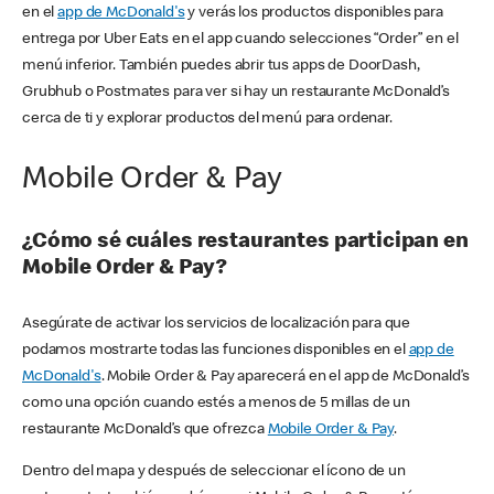
en el
app de McDonald's
y verás los productos disponibles para
entrega por Uber Eats en el app cuando selecciones “Order” en el
menú inferior. También puedes abrir tus apps de DoorDash,
Grubhub o Postmates para ver si hay un restaurante McDonald’s
cerca de ti y explorar productos del menú para ordenar.
Mobile Order & Pay
¿Cómo sé cuáles restaurantes participan en
Mobile Order & Pay?
Asegúrate de activar los servicios de localización para que
podamos mostrarte todas las funciones disponibles en el
app de
McDonald's
. Mobile Order & Pay aparecerá en el app de McDonald’s
como una opción cuando estés a menos de 5 millas de un
restaurante McDonald’s que ofrezca
Mobile Order & Pay
.
Dentro del mapa y después de seleccionar el ícono de un