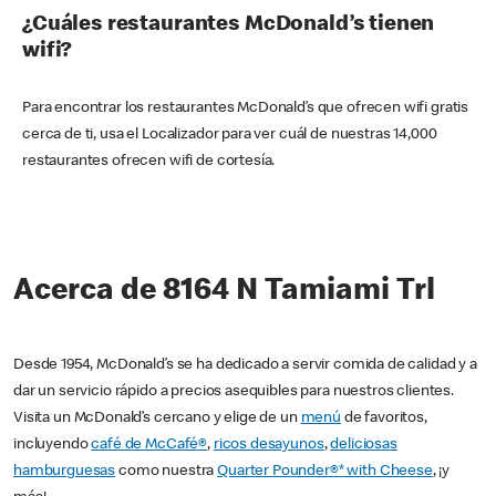
¿Cuáles restaurantes McDonald’s tienen
wifi?
Para encontrar los restaurantes McDonald’s que ofrecen wifi gratis
cerca de ti, usa el Localizador para ver cuál de nuestras 14,000
restaurantes ofrecen wifi de cortesía.
Acerca de 8164 N Tamiami Trl
Desde 1954, McDonald’s se ha dedicado a servir comida de calidad y a
dar un servicio rápido a precios asequibles para nuestros clientes.
Visita un McDonald’s cercano y elige de un
menú
de favoritos,
incluyendo
café de McCafé®
,
ricos desayunos
,
deliciosas
hamburguesas
como nuestra
Quarter Pounder®* with Cheese
, ¡y