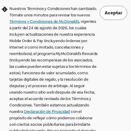
Nuestros Términos y Condiciones han cambiado.
Aceptar
Tómate unos minutos para revisar los nuevos
Términos y Condiciones de McDonald’s
, vigentes
a partir del 24 de agosto de 2026, los cuales
incluyen actualizaciones de nuestra experiencia
Mobile Order & Pay (incluyendo órdenes por
internet o como invitado, cancelaciones y
reembolsos), el programa MyMcDonald’s Rewards
(incluyendo las recompensas de los asociados,
las cuales pueden estar sujetas a los términos de
estos), funciones de valor acumulado, como
tarjetas digitales de regalo, y la resolución de
disputas y el proceso de arbitraje. Al seguir
usando nuestro sitio web después de esa fecha,
aceptas el acuerdo revisado de los Términos y
Condiciones. También estamos actualizando
nuestra
Declaración de Privacidad
con el
propósito de reflejar cómo podemos colaborar
con ciertos socios publicitarios para brindarte