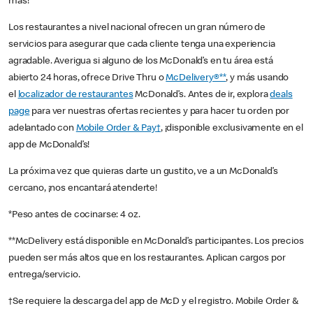
más!
Los restaurantes a nivel nacional ofrecen un gran número de
servicios para asegurar que cada cliente tenga una experiencia
agradable. Averigua si alguno de los McDonald’s en tu área está
abierto 24 horas, ofrece Drive Thru o
McDelivery®**
, y más usando
el
localizador de restaurantes
McDonald’s. Antes de ir, explora
deals
page
para ver nuestras ofertas recientes y para hacer tu orden por
adelantado con
Mobile Order & Pay†
, ¡disponible exclusivamente en el
app de McDonald’s!
La próxima vez que quieras darte un gustito, ve a un McDonald’s
cercano, ¡nos encantará atenderte!
*Peso antes de cocinarse: 4 oz.
**McDelivery está disponible en McDonald’s participantes. Los precios
pueden ser más altos que en los restaurantes. Aplican cargos por
entrega/servicio.
†Se requiere la descarga del app de McD y el registro. Mobile Order &