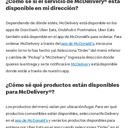
¿Cómo sé si el servicio de McDelivery® está
disponible en mi dirección?
Dependiendo de dónde estés, McDelivery está disponible en los
apps de DoorDash, Uber Eats, Grubhub o Postmates. Uber Eats
también está disponible en el app de McDonald’s para ordenar. Para
ordenar McDelivery a través del
app de McDonald's
, inicia una
sesión (si no lo has hecho ya). Selecciona “Order” del menú inferior
y cambia de “Pickup” a “McDelivery’” Ingresa la dirección donde
quieres la entrega y se te notificará si
McDelivery
está disponible
donde estás a través de nuestro app.
¿Cómo sé qué productos están disponibles
para McDelivery®?
Los productos del menú varían por ubicación/lugar. Para ver qué
productos comestibles están disponibles, selecciona McDelivery
en el
app de McDonald's
y verás los productos disponibles para
entrega por Uber Eats en el app cuando selecciones “Order” en el