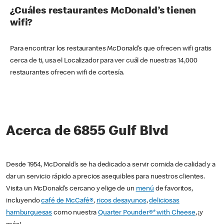
¿Cuáles restaurantes McDonald’s tienen
wifi?
Para encontrar los restaurantes McDonald’s que ofrecen wifi gratis
cerca de ti, usa el Localizador para ver cuál de nuestras 14,000
restaurantes ofrecen wifi de cortesía.
Acerca de 6855 Gulf Blvd
Desde 1954, McDonald’s se ha dedicado a servir comida de calidad y a
dar un servicio rápido a precios asequibles para nuestros clientes.
Visita un McDonald’s cercano y elige de un
menú
de favoritos,
incluyendo
café de McCafé®
,
ricos desayunos
,
deliciosas
hamburguesas
como nuestra
Quarter Pounder®* with Cheese
, ¡y