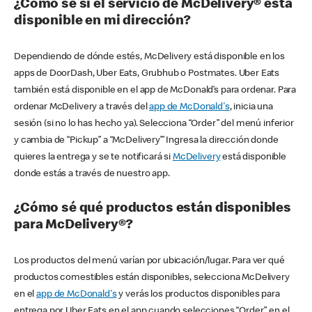
¿Cómo sé si el servicio de McDelivery® está
disponible en mi dirección?
Dependiendo de dónde estés, McDelivery está disponible en los
apps de DoorDash, Uber Eats, Grubhub o Postmates. Uber Eats
también está disponible en el app de McDonald’s para ordenar. Para
ordenar McDelivery a través del
app de McDonald's
, inicia una
sesión (si no lo has hecho ya). Selecciona “Order” del menú inferior
y cambia de “Pickup” a “McDelivery’” Ingresa la dirección donde
quieres la entrega y se te notificará si
McDelivery
está disponible
donde estás a través de nuestro app.
¿Cómo sé qué productos están disponibles
para McDelivery®?
Los productos del menú varían por ubicación/lugar. Para ver qué
productos comestibles están disponibles, selecciona McDelivery
en el
app de McDonald's
y verás los productos disponibles para
entrega por Uber Eats en el app cuando selecciones “Order” en el