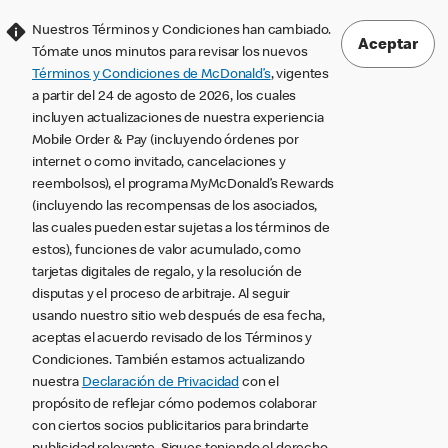
Nuestros Términos y Condiciones han cambiado.
Aceptar
Tómate unos minutos para revisar los nuevos
Términos y Condiciones de McDonald’s
, vigentes
a partir del 24 de agosto de 2026, los cuales
incluyen actualizaciones de nuestra experiencia
Mobile Order & Pay (incluyendo órdenes por
internet o como invitado, cancelaciones y
reembolsos), el programa MyMcDonald’s Rewards
(incluyendo las recompensas de los asociados,
las cuales pueden estar sujetas a los términos de
estos), funciones de valor acumulado, como
tarjetas digitales de regalo, y la resolución de
disputas y el proceso de arbitraje. Al seguir
usando nuestro sitio web después de esa fecha,
aceptas el acuerdo revisado de los Términos y
Condiciones. También estamos actualizando
nuestra
Declaración de Privacidad
con el
propósito de reflejar cómo podemos colaborar
con ciertos socios publicitarios para brindarte