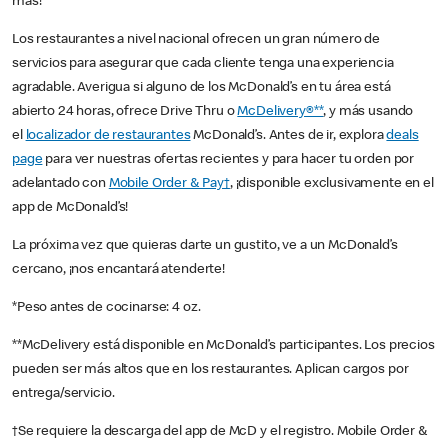
más!
Los restaurantes a nivel nacional ofrecen un gran número de
servicios para asegurar que cada cliente tenga una experiencia
agradable. Averigua si alguno de los McDonald’s en tu área está
abierto 24 horas, ofrece Drive Thru o
McDelivery®**
, y más usando
el
localizador de restaurantes
McDonald’s. Antes de ir, explora
deals
page
para ver nuestras ofertas recientes y para hacer tu orden por
adelantado con
Mobile Order & Pay†
, ¡disponible exclusivamente en el
app de McDonald’s!
La próxima vez que quieras darte un gustito, ve a un McDonald’s
cercano, ¡nos encantará atenderte!
*Peso antes de cocinarse: 4 oz.
**McDelivery está disponible en McDonald’s participantes. Los precios
pueden ser más altos que en los restaurantes. Aplican cargos por
entrega/servicio.
†Se requiere la descarga del app de McD y el registro. Mobile Order &