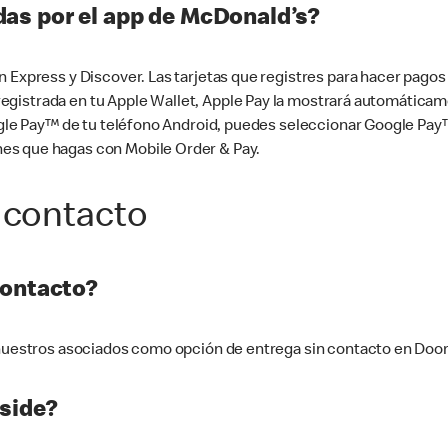
as por el app de McDonald’s?
n Express y Discover. Las tarjetas que registres para hacer pago
tá registrada en tu Apple Wallet, Apple Pay la mostrará automáti
Google Pay™ de tu teléfono Android, puedes seleccionar Google P
es que hagas con Mobile Order & Pay.
 contacto
contacto?
e nuestros asociados como opción de entrega sin contacto en Doo
side?