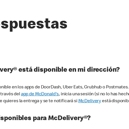
espuestas
very® está disponible en mi dirección?
ible en los apps de DoorDash, Uber Eats, Grubhub o Postmates. 
 través del
app de McDonald's
, inicia una sesión (si no lo has he
 quieres la entrega y se te notificará si
McDelivery
está disponib
sponibles para McDelivery®?