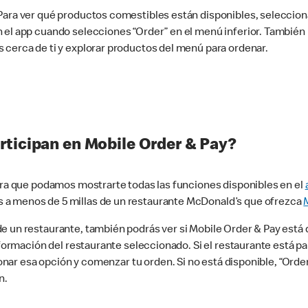
 Para ver qué productos comestibles están disponibles, seleccio
n el app cuando selecciones “Order” en el menú inferior. Tambié
 cerca de ti y explorar productos del menú para ordenar.
rticipan en Mobile Order & Pay?
para que podamos mostrarte todas las funciones disponibles en el
 a menos de 5 millas de un restaurante McDonald’s que ofrezca
 un restaurante, también podrás ver si Mobile Order & Pay está d
información del restaurante seleccionado. Si el restaurante está p
ccionar esa opción y comenzar tu orden. Si no está disponible, “Or
n.