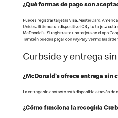
¿Qué formas de pago son aceptad
Puedes registrar tarjetas Visa, MasterCard, America
Unidos. Si tienes un dispositivo iOS y tu tarjeta es
McDonald’s . Si registraste una tarjeta en el app 
También puedes pagar con PayPal y Venmo las órden
Curbside y entrega sin
¿McDonald’s ofrece entrega sin 
La entrega sin contacto está disponible a través d
¿Cómo funciona la recogida Curb