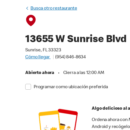
Busca otro restaurante
13655 W Sunrise Blvd
Sunrise, FL 33323
Cómo llegar
(954) 846-8634
Abierto ahora
•
Cierra a las 12:00 AM
Programar como ubicación preferida
Algo delicioso al
Ordena ahora con M
Android y recógelo