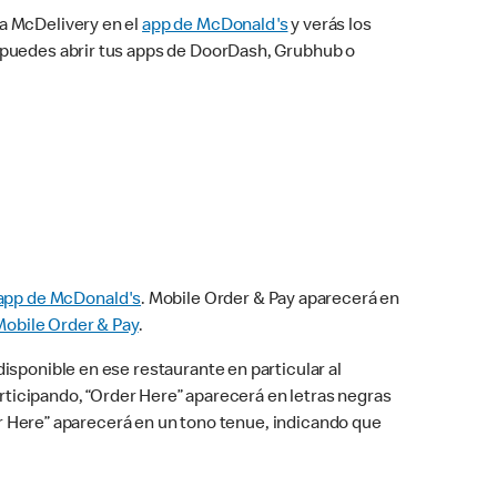
na McDelivery en el
app de McDonald's
y verás los
n puedes abrir tus apps de DoorDash, Grubhub o
app de McDonald's
. Mobile Order & Pay aparecerá en
Mobile Order & Pay
.
isponible en ese restaurante en particular al
articipando, “Order Here” aparecerá en letras negras
der Here” aparecerá en un tono tenue, indicando que