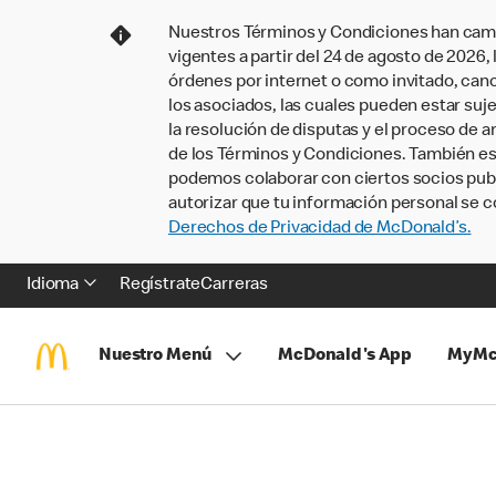
Nuestros Términos y Condiciones han camb
vigentes a partir del 24 de agosto de 2026
órdenes por internet o como invitado, ca
los asociados, las cuales pueden estar suje
la resolución de disputas y el proceso de a
de los Términos y Condiciones. También e
podemos colaborar con ciertos socios publi
autorizar que tu información personal se c
Derechos de Privacidad de McDonald’s.
Idioma
Regístrate
Carreras
Nuestro Menú
McDonald's App
MyMc