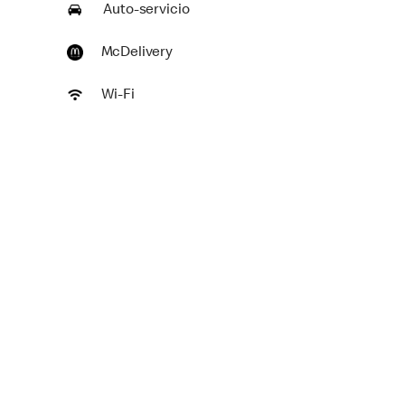
Auto-servicio
McDelivery
Wi-Fi