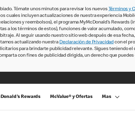
iado. Tómate unos minutos para revisar los nuevos
Términos y 
, los cuales incluyen actualizaciones de nuestra experiencia Mobi
ncelaciones y reembolsos), el programa MyMcDonald’s Rewards (
tas a los términos de estos), funciones de valor acumulado, como 
rbitraje. Al seguir usando nuestro sitio web después de esa fecha
stamos actualizando nuestra
Declaración de Privacidad
con el pro
citarios para brindarte publicidad relevante. Sigues teniendo el
omparta con fines de publicidad dirigida, un derecho que puedes 
Donald's Rewards
McValue® y Ofertas
Mas