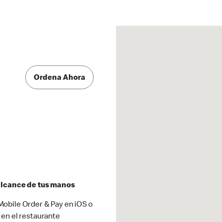
Ordena Ahora
 alcance de tus manos
obile Order & Pay en iOS o
 en el restaurante