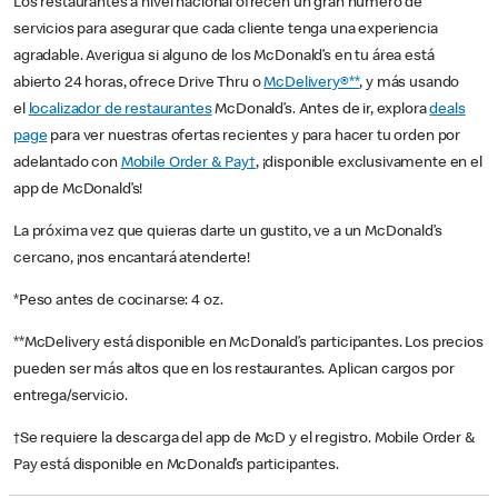
Los restaurantes a nivel nacional ofrecen un gran número de
servicios para asegurar que cada cliente tenga una experiencia
agradable. Averigua si alguno de los McDonald’s en tu área está
abierto 24 horas, ofrece Drive Thru o
McDelivery®**
, y más usando
el
localizador de restaurantes
McDonald’s. Antes de ir, explora
deals
page
para ver nuestras ofertas recientes y para hacer tu orden por
adelantado con
Mobile Order & Pay†
, ¡disponible exclusivamente en el
app de McDonald’s!
La próxima vez que quieras darte un gustito, ve a un McDonald’s
cercano, ¡nos encantará atenderte!
*Peso antes de cocinarse: 4 oz.
**McDelivery está disponible en McDonald’s participantes. Los precios
pueden ser más altos que en los restaurantes. Aplican cargos por
entrega/servicio.
†Se requiere la descarga del app de McD y el registro. Mobile Order &
Pay está disponible en McDonald’s participantes.