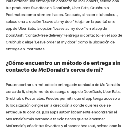
Para ordenar una entrega sin contacto de McDonald’s, selecciona
tus productos favoritos en DoorDash, Uber Eats, Grubhub o
Postmates como siempre haces. Después, al hacer el checkout,
selecciona la opción “Leave at my door” (dejar en la puerta) en el
app de Uber Eats, la opción “Leave at my door” en el app de
DoorDash, “contact-free delivery” (entrega si contacto) en el app de
Grubhub o elige “Leave order at my door” como la ubicación de
entrega en Postmates.
¿Cómo encuentro un método de entrega sin
contacto de McDonald’s cerca de mí?
Para encontrar un método de entrega sin contacto de McDonald’s
cerca de ti, simplemente descarga el app de DoorDash, Uber Eats,
Grubhub o Postmates. Puedes permitir que el app tenga acceso a
tu localización o ingresar la dirección a donde quieres que se
entregue tu comida. ¡Los apps automáticamente encontrarán el
McDonald’s más cercano a ti! Solo tienes que seleccionar
McDonald’s, añadir tus favoritos y al hacer checkout, seleccionar la