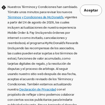
Nuestros Términos y Condiciones han cambiado.
Aceptar
Tómate unos minutos para revisar los nuevos
Términos y Condiciones de McDonald’s
, vigentes
a partir del 24 de agosto de 2026, los cuales
incluyen actualizaciones de nuestra experiencia
Mobile Order & Pay (incluyendo órdenes por
internet o como invitado, cancelaciones y
reembolsos), el programa MyMcDonald’s Rewards
(incluyendo las recompensas de los asociados,
las cuales pueden estar sujetas a los términos de
estos), funciones de valor acumulado, como
tarjetas digitales de regalo, y la resolución de
disputas y el proceso de arbitraje. Al seguir
usando nuestro sitio web después de esa fecha,
aceptas el acuerdo revisado de los Términos y
Condiciones. También estamos actualizando
nuestra
Declaración de Privacidad
con el
propósito de reflejar cómo podemos colaborar
con ciertos socios publicitarios para brindarte