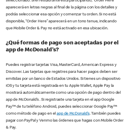
seleccionado. Si el restaurante está participando, “Order Here”
aparecerá en letras negras al final de la página con los detalles y
podrás seleccionar esa opción y comenzar tu orden. Si no está
disponible, “Order Here” aparecerá en un tono tenue, indicando
que Mobile Order & Pay no está activado en esa ubicación.
¿Qué formas de pago son aceptadas por el
app de McDonald’s?
Puedes registrar tarjetas Visa, MasterCard, American Express y
Discover. Las tarjetas que registres para hacer pagos deben ser
emitidas por un banco de Estados Unidos. Si tienes un dispositivo
iOS y tu tarjeta está registrada en tu Apple Wallet, Apple Pay la
mostrará automáticamente como una opción de pago dentro del
app de McDonald’s . Si registraste una tarjeta en el app Google
Pay™ de tu teléfono Android, puedes seleccionar Google Pay™
como método de pago en el
app de McDonald’s
. También puedes
pagar con PayPal y Venmo las órdenes que hagas con Mobile Order
& Pay.