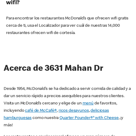
wifi?
Para encontrar los restaurantes McDonald’s que ofrecen wifi gratis
cerca de ti, usa el Localizador para ver cuál de nuestras 14,000
restaurantes ofrecen wifi de cortesía.
Acerca de 3631 Mahan Dr
Desde 1954, McDonald’s se ha dedicado a servir comida de calidad y a
dar un servicio rápido a precios asequibles para nuestros clientes.
Visita un McDonald’s cercano y elige de un
menú
de favoritos,
incluyendo
café de McCafé®
,
ricos desayunos
,
deliciosas
hamburguesas
como nuestra
Quarter Pounder®* with Cheese
, ¡y
más!