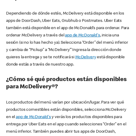
Dependiendo de dónde estés, McDelivery está disponible en los
apps de DoorDash, Uber Eats, Grubhub o Postmates. Uber Eats
también está disponible en el app de McDonald’s para ordenar. Para
ordenar McDelivery a través del
app de McDonald's
, inicia una
sesión (si no lo has hecho ya). Selecciona “Order” del menú inferior
y cambia de “Pickup” a “McDelivery’” Ingresa la dirección donde
quieres la entrega y se te notificará si
McDelivery
está disponible
donde estás a través de nuestro app.
¿Cómo sé qué productos están disponibles
para McDelivery®?
Los productos del menú varían por ubicación/lugar. Para ver qué
productos comestibles están disponibles, selecciona McDelivery
en el
app de McDonald's
y verás los productos disponibles para
entrega por Uber Eats en el app cuando selecciones “Order” en el
menú inferior. También puedes abrir tus apps de DoorDash,