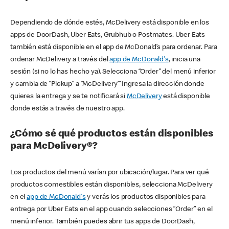
Dependiendo de dónde estés, McDelivery está disponible en los
apps de DoorDash, Uber Eats, Grubhub o Postmates. Uber Eats
también está disponible en el app de McDonald’s para ordenar. Para
ordenar McDelivery a través del
app de McDonald's
, inicia una
sesión (si no lo has hecho ya). Selecciona “Order” del menú inferior
y cambia de “Pickup” a “McDelivery’” Ingresa la dirección donde
quieres la entrega y se te notificará si
McDelivery
está disponible
donde estás a través de nuestro app.
¿Cómo sé qué productos están disponibles
para McDelivery®?
Los productos del menú varían por ubicación/lugar. Para ver qué
productos comestibles están disponibles, selecciona McDelivery
en el
app de McDonald's
y verás los productos disponibles para
entrega por Uber Eats en el app cuando selecciones “Order” en el
menú inferior. También puedes abrir tus apps de DoorDash,