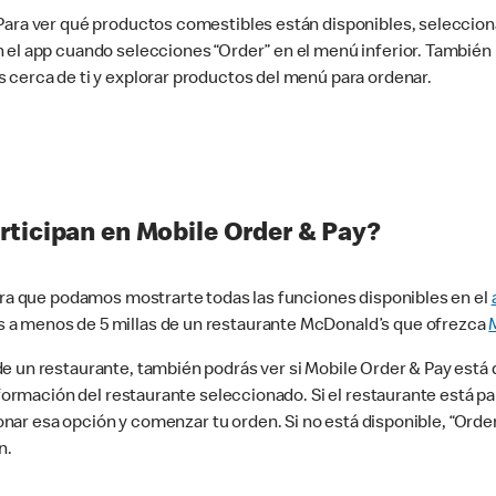
 Para ver qué productos comestibles están disponibles, seleccio
n el app cuando selecciones “Order” en el menú inferior. Tambié
 cerca de ti y explorar productos del menú para ordenar.
rticipan en Mobile Order & Pay?
para que podamos mostrarte todas las funciones disponibles en el
 a menos de 5 millas de un restaurante McDonald’s que ofrezca
 un restaurante, también podrás ver si Mobile Order & Pay está d
información del restaurante seleccionado. Si el restaurante está p
ccionar esa opción y comenzar tu orden. Si no está disponible, “Or
n.