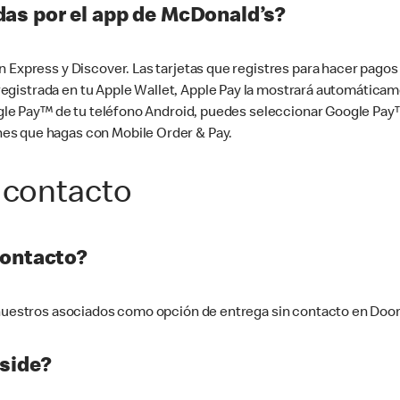
as por el app de McDonald’s?
n Express y Discover. Las tarjetas que registres para hacer pago
tá registrada en tu Apple Wallet, Apple Pay la mostrará automáti
Google Pay™ de tu teléfono Android, puedes seleccionar Google P
es que hagas con Mobile Order & Pay.
 contacto
contacto?
e nuestros asociados como opción de entrega sin contacto en Doo
side?