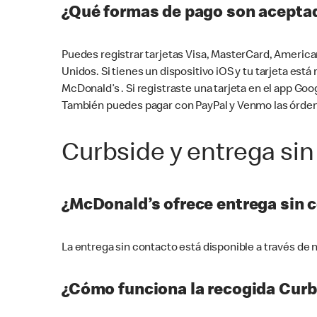
¿Qué formas de pago son aceptad
Puedes registrar tarjetas Visa, MasterCard, America
Unidos. Si tienes un dispositivo iOS y tu tarjeta es
McDonald’s . Si registraste una tarjeta en el app 
También puedes pagar con PayPal y Venmo las órden
Curbside y entrega sin
¿McDonald’s ofrece entrega sin 
La entrega sin contacto está disponible a través d
¿Cómo funciona la recogida Curb