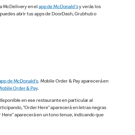
na McDelivery en el
app de McDonald's
y verás los
n puedes abrir tus apps de DoorDash, Grubhub o
app de McDonald's
. Mobile Order & Pay aparecerá en
Mobile Order & Pay
.
isponible en ese restaurante en particular al
articipando, “Order Here” aparecerá en letras negras
der Here” aparecerá en un tono tenue, indicando que