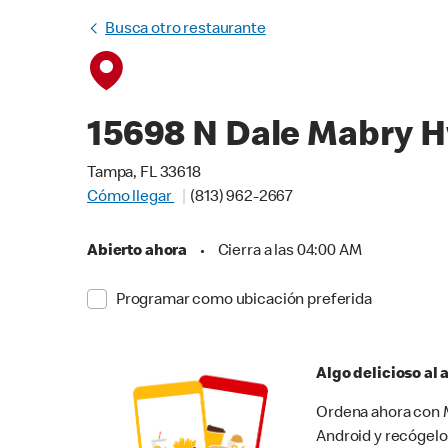
Busca otro restaurante
15698 N Dale Mabry 
Tampa, FL 33618
Cómo llegar
(813) 962-2667
Abierto ahora
•
Cierra a las 04:00 AM
Programar como ubicación preferida
Algo delicioso al
Ordena ahora con M
Android y recógelo