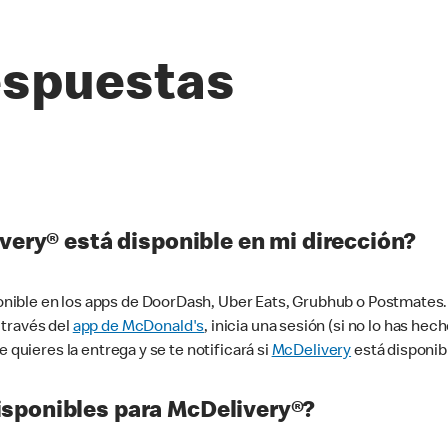
espuestas
very® está disponible en mi dirección?
ible en los apps de DoorDash, Uber Eats, Grubhub o Postmates. 
 través del
app de McDonald's
, inicia una sesión (si no lo has he
 quieres la entrega y se te notificará si
McDelivery
está disponib
sponibles para McDelivery®?