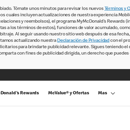
iado. Tómate unos minutos para revisar los nuevos
Términos y 
, los cuales incluyen actualizaciones de nuestra experiencia Mobi
ncelaciones y reembolsos), el programa MyMcDonald’s Rewards (
tas a los términos de estos), funciones de valor acumulado, como 
rbitraje. Al seguir usando nuestro sitio web después de esa fecha
stamos actualizando nuestra
Declaración de Privacidad
con el pro
citarios para brindarte publicidad relevante. Sigues teniendo el
omparta con fines de publicidad dirigida, un derecho que puedes 
Donald's Rewards
McValue® y Ofertas
Mas