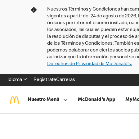
Nuestros Términos y Condiciones han camb
vigentes a partir del 24 de agosto de 2026
órdenes por internet o como invitado, ca
los asociados, las cuales pueden estar suje
la resolución de disputas y el proceso de a
de los Términos y Condiciones. También e
podemos colaborar con ciertos socios publi
autorizar que tu información personal se c
Derechos de Privacidad de McDonald’s.
Idioma
Regístrate
Carreras
Nuestro Menú
McDonald's App
MyMc