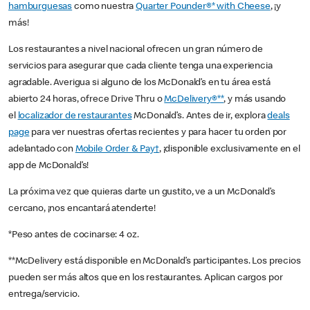
hamburguesas
como nuestra
Quarter Pounder®* with Cheese
, ¡y
más!
Los restaurantes a nivel nacional ofrecen un gran número de
servicios para asegurar que cada cliente tenga una experiencia
agradable. Averigua si alguno de los McDonald’s en tu área está
abierto 24 horas, ofrece Drive Thru o
McDelivery®**
, y más usando
el
localizador de restaurantes
McDonald’s. Antes de ir, explora
deals
page
para ver nuestras ofertas recientes y para hacer tu orden por
adelantado con
Mobile Order & Pay†
, ¡disponible exclusivamente en el
app de McDonald’s!
La próxima vez que quieras darte un gustito, ve a un McDonald’s
cercano, ¡nos encantará atenderte!
*Peso antes de cocinarse: 4 oz.
**McDelivery está disponible en McDonald’s participantes. Los precios
pueden ser más altos que en los restaurantes. Aplican cargos por
entrega/servicio.