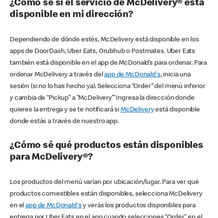
¿Cómo sé si el servicio de McDelivery® está
disponible en mi dirección?
Dependiendo de dónde estés, McDelivery está disponible en los
apps de DoorDash, Uber Eats, Grubhub o Postmates. Uber Eats
también está disponible en el app de McDonald’s para ordenar. Para
ordenar McDelivery a través del
app de McDonald's
, inicia una
sesión (si no lo has hecho ya). Selecciona “Order” del menú inferior
y cambia de “Pickup” a “McDelivery’” Ingresa la dirección donde
quieres la entrega y se te notificará si
McDelivery
está disponible
donde estás a través de nuestro app.
¿Cómo sé qué productos están disponibles
para McDelivery®?
Los productos del menú varían por ubicación/lugar. Para ver qué
productos comestibles están disponibles, selecciona McDelivery
en el
app de McDonald's
y verás los productos disponibles para
entrega por Uber Eats en el app cuando selecciones “Order” en el