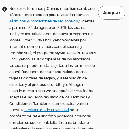
Nuestros Términos y Condiciones han cambiado.
Aceptar
Tómate unos minutos para revisar los nuevos
Términos y Condiciones de McDonald’s
, vigentes
a partir del 24 de agosto de 2026, los cuales
incluyen actualizaciones de nuestra experiencia
Mobile Order & Pay (incluyendo órdenes por
internet o como invitado, cancelaciones y
reembolsos), el programa MyMcDonald’s Rewards
(incluyendo las recompensas de los asociados,
las cuales pueden estar sujetas a los términos de
estos), funciones de valor acumulado, como
tarjetas digitales de regalo, y la resolución de
disputas y el proceso de arbitraje. Al seguir
usando nuestro sitio web después de esa fecha,
aceptas el acuerdo revisado de los Términos y
Condiciones. También estamos actualizando
nuestra
Declaración de Privacidad
con el
propósito de reflejar cómo podemos colaborar
con ciertos socios publicitarios para brindarte