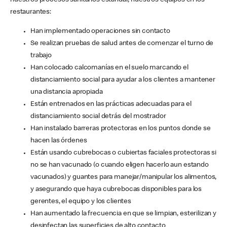
nuestros procesos sanitarios estándar, nuestros equipos en los
restaurantes:
Han implementado operaciones sin contacto
Se realizan pruebas de salud antes de comenzar el turno de
trabajo
Han colocado calcomanías en el suelo marcando el
distanciamiento social para ayudar a los clientes a mantener
una distancia apropiada
Están entrenados en las prácticas adecuadas para el
distanciamiento social detrás del mostrador
Han instalado barreras protectoras en los puntos donde se
hacen las órdenes
Están usando cubrebocas o cubiertas faciales protectoras si
no se han vacunado (o cuando eligen hacerlo aun estando
vacunados) y guantes para manejar/manipular los alimentos,
y asegurando que haya cubrebocas disponibles para los
gerentes, el equipo y los clientes
Han aumentado la frecuencia en que se limpian, esterilizan y
desinfectan las superficies de alto contacto