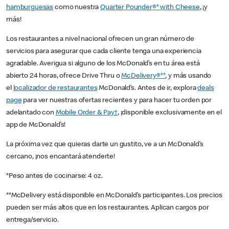
hamburguesas
como nuestra
Quarter Pounder®* with Cheese
, ¡y
más!
Los restaurantes a nivel nacional ofrecen un gran número de
servicios para asegurar que cada cliente tenga una experiencia
agradable. Averigua si alguno de los McDonald’s en tu área está
abierto 24 horas, ofrece Drive Thru o
McDelivery®**
, y más usando
el
localizador de restaurantes
McDonald’s. Antes de ir, explora
deals
page
para ver nuestras ofertas recientes y para hacer tu orden por
adelantado con
Mobile Order & Pay†
, ¡disponible exclusivamente en el
app de McDonald’s!
La próxima vez que quieras darte un gustito, ve a un McDonald’s
cercano, ¡nos encantará atenderte!
*Peso antes de cocinarse: 4 oz.
**McDelivery está disponible en McDonald’s participantes. Los precios
pueden ser más altos que en los restaurantes. Aplican cargos por
entrega/servicio.