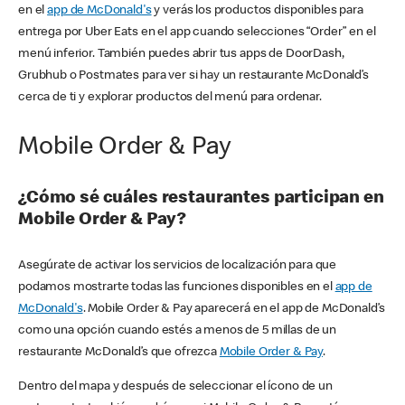
en el
app de McDonald's
y verás los productos disponibles para
entrega por Uber Eats en el app cuando selecciones “Order” en el
menú inferior. También puedes abrir tus apps de DoorDash,
Grubhub o Postmates para ver si hay un restaurante McDonald’s
cerca de ti y explorar productos del menú para ordenar.
Mobile Order & Pay
¿Cómo sé cuáles restaurantes participan en
Mobile Order & Pay?
Asegúrate de activar los servicios de localización para que
podamos mostrarte todas las funciones disponibles en el
app de
McDonald's
. Mobile Order & Pay aparecerá en el app de McDonald’s
como una opción cuando estés a menos de 5 millas de un
restaurante McDonald’s que ofrezca
Mobile Order & Pay
.
Dentro del mapa y después de seleccionar el ícono de un