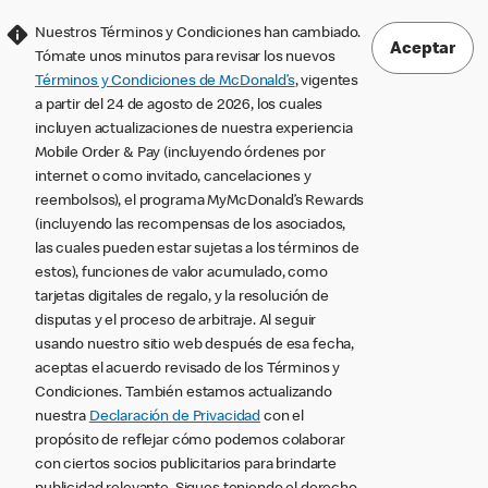
Nuestros Términos y Condiciones han cambiado.
Aceptar
Tómate unos minutos para revisar los nuevos
Términos y Condiciones de McDonald’s
, vigentes
a partir del 24 de agosto de 2026, los cuales
incluyen actualizaciones de nuestra experiencia
Mobile Order & Pay (incluyendo órdenes por
internet o como invitado, cancelaciones y
reembolsos), el programa MyMcDonald’s Rewards
(incluyendo las recompensas de los asociados,
las cuales pueden estar sujetas a los términos de
estos), funciones de valor acumulado, como
tarjetas digitales de regalo, y la resolución de
disputas y el proceso de arbitraje. Al seguir
usando nuestro sitio web después de esa fecha,
aceptas el acuerdo revisado de los Términos y
Condiciones. También estamos actualizando
nuestra
Declaración de Privacidad
con el
propósito de reflejar cómo podemos colaborar
con ciertos socios publicitarios para brindarte