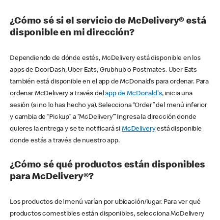
¿Cómo sé si el servicio de McDelivery® está
disponible en mi dirección?
Dependiendo de dónde estés, McDelivery está disponible en los
apps de DoorDash, Uber Eats, Grubhub o Postmates. Uber Eats
también está disponible en el app de McDonald’s para ordenar. Para
ordenar McDelivery a través del
app de McDonald's
, inicia una
sesión (si no lo has hecho ya). Selecciona “Order” del menú inferior
y cambia de “Pickup” a “McDelivery’” Ingresa la dirección donde
quieres la entrega y se te notificará si
McDelivery
está disponible
donde estás a través de nuestro app.
¿Cómo sé qué productos están disponibles
para McDelivery®?
Los productos del menú varían por ubicación/lugar. Para ver qué
productos comestibles están disponibles, selecciona McDelivery