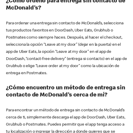
¿Cómo ordeno para entrega sin contacto de
McDonald’s?
Para ordenar una entrega sin contacto de McDonald’s, selecciona
tus productos favoritos en DoorDash, Uber Eats, Grubhub o
Postmates como siempre haces. Después, al hacer el checkout,
selecciona la opción “Leave at my door” (dejar en la puerta) en el
app de Uber Eats, la opción “Leave at my door” en el app de
DoorDash, “contact-free delivery” (entrega si contacto) en el app de
Grubhub o elige “Leave order at my door” como la ubicación de
entrega en Postmates.
¿Cómo encuentro un método de entrega sin
contacto de McDonald’s cerca de mí?
Para encontrar un método de entrega sin contacto de McDonald’s
cerca de ti, simplemente descarga el app de DoorDash, Uber Eats,
Grubhub o Postmates. Puedes permitir que el app tenga acceso a
tu localización o ingresar la dirección a donde quieres que se