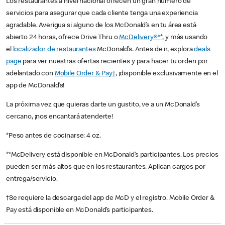
Los restaurantes a nivel nacional ofrecen un gran número de
servicios para asegurar que cada cliente tenga una experiencia
agradable. Averigua si alguno de los McDonald’s en tu área está
abierto 24 horas, ofrece Drive Thru o
McDelivery®**
, y más usando
el
localizador de restaurantes
McDonald’s. Antes de ir, explora
deals
page
para ver nuestras ofertas recientes y para hacer tu orden por
adelantado con
Mobile Order & Pay†
, ¡disponible exclusivamente en el
app de McDonald’s!
La próxima vez que quieras darte un gustito, ve a un McDonald’s
cercano, ¡nos encantará atenderte!
*Peso antes de cocinarse: 4 oz.
**McDelivery está disponible en McDonald’s participantes. Los precios
pueden ser más altos que en los restaurantes. Aplican cargos por
entrega/servicio.
†Se requiere la descarga del app de McD y el registro. Mobile Order &
Pay está disponible en McDonald’s participantes.