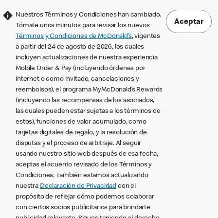
Nuestros Términos y Condiciones han cambiado.
Aceptar
Tómate unos minutos para revisar los nuevos
Términos y Condiciones de McDonald’s
, vigentes
a partir del 24 de agosto de 2026, los cuales
incluyen actualizaciones de nuestra experiencia
Mobile Order & Pay (incluyendo órdenes por
internet o como invitado, cancelaciones y
reembolsos), el programa MyMcDonald’s Rewards
(incluyendo las recompensas de los asociados,
las cuales pueden estar sujetas a los términos de
estos), funciones de valor acumulado, como
tarjetas digitales de regalo, y la resolución de
disputas y el proceso de arbitraje. Al seguir
usando nuestro sitio web después de esa fecha,
aceptas el acuerdo revisado de los Términos y
Condiciones. También estamos actualizando
nuestra
Declaración de Privacidad
con el
propósito de reflejar cómo podemos colaborar
con ciertos socios publicitarios para brindarte