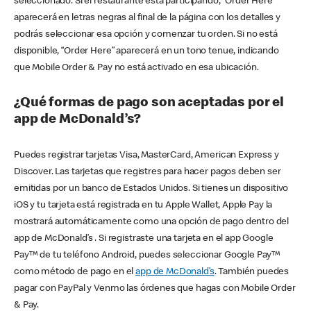
seleccionado. Si el restaurante está participando, “Order Here”
aparecerá en letras negras al final de la página con los detalles y
podrás seleccionar esa opción y comenzar tu orden. Si no está
disponible, “Order Here” aparecerá en un tono tenue, indicando
que Mobile Order & Pay no está activado en esa ubicación.
¿Qué formas de pago son aceptadas por el
app de McDonald’s?
Puedes registrar tarjetas Visa, MasterCard, American Express y
Discover. Las tarjetas que registres para hacer pagos deben ser
emitidas por un banco de Estados Unidos. Si tienes un dispositivo
iOS y tu tarjeta está registrada en tu Apple Wallet, Apple Pay la
mostrará automáticamente como una opción de pago dentro del
app de McDonald’s . Si registraste una tarjeta en el app Google
Pay™ de tu teléfono Android, puedes seleccionar Google Pay™
como método de pago en el
app de McDonald’s
. También puedes
pagar con PayPal y Venmo las órdenes que hagas con Mobile Order
& Pay.