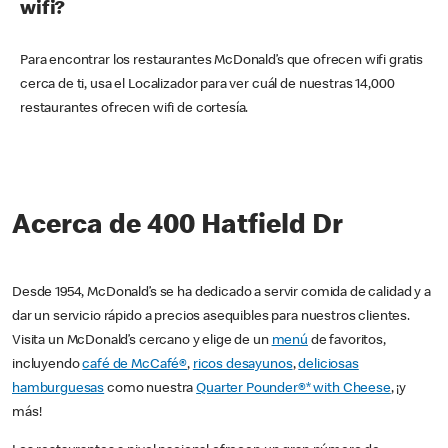
wifi?
Para encontrar los restaurantes McDonald’s que ofrecen wifi gratis
cerca de ti, usa el Localizador para ver cuál de nuestras 14,000
restaurantes ofrecen wifi de cortesía.
Acerca de 400 Hatfield Dr
Desde 1954, McDonald’s se ha dedicado a servir comida de calidad y a
dar un servicio rápido a precios asequibles para nuestros clientes.
Visita un McDonald’s cercano y elige de un
menú
de favoritos,
incluyendo
café de McCafé®
,
ricos desayunos
,
deliciosas
hamburguesas
como nuestra
Quarter Pounder®* with Cheese
, ¡y
más!