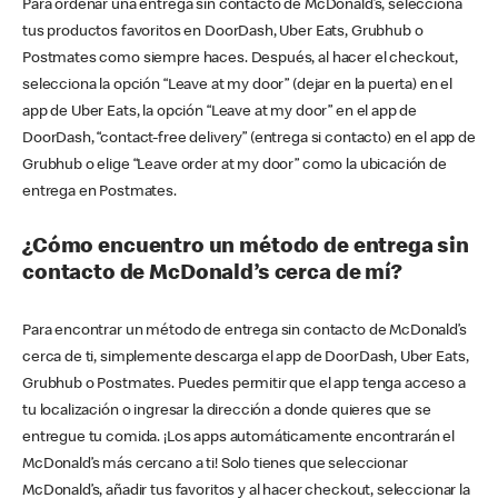
Para ordenar una entrega sin contacto de McDonald’s, selecciona
tus productos favoritos en DoorDash, Uber Eats, Grubhub o
Postmates como siempre haces. Después, al hacer el checkout,
selecciona la opción “Leave at my door” (dejar en la puerta) en el
app de Uber Eats, la opción “Leave at my door” en el app de
DoorDash, “contact-free delivery” (entrega si contacto) en el app de
Grubhub o elige “Leave order at my door” como la ubicación de
entrega en Postmates.
¿Cómo encuentro un método de entrega sin
contacto de McDonald’s cerca de mí?
Para encontrar un método de entrega sin contacto de McDonald’s
cerca de ti, simplemente descarga el app de DoorDash, Uber Eats,
Grubhub o Postmates. Puedes permitir que el app tenga acceso a
tu localización o ingresar la dirección a donde quieres que se
entregue tu comida. ¡Los apps automáticamente encontrarán el
McDonald’s más cercano a ti! Solo tienes que seleccionar
McDonald’s, añadir tus favoritos y al hacer checkout, seleccionar la