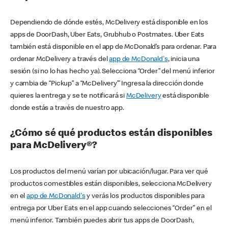
Dependiendo de dónde estés, McDelivery está disponible en los
apps de DoorDash, Uber Eats, Grubhub o Postmates. Uber Eats
también está disponible en el app de McDonald’s para ordenar. Para
ordenar McDelivery a través del
app de McDonald's
, inicia una
sesión (si no lo has hecho ya). Selecciona “Order” del menú inferior
y cambia de “Pickup” a “McDelivery’” Ingresa la dirección donde
quieres la entrega y se te notificará si
McDelivery
está disponible
donde estás a través de nuestro app.
¿Cómo sé qué productos están disponibles
para McDelivery®?
Los productos del menú varían por ubicación/lugar. Para ver qué
productos comestibles están disponibles, selecciona McDelivery
en el
app de McDonald's
y verás los productos disponibles para
entrega por Uber Eats en el app cuando selecciones “Order” en el
menú inferior. También puedes abrir tus apps de DoorDash,