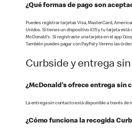
¿Qué formas de pago son aceptad
Puedes registrar tarjetas Visa, MasterCard, America
Unidos. Si tienes un dispositivo iOS y tu tarjeta es
McDonald’s . Si registraste una tarjeta en el app 
También puedes pagar con PayPal y Venmo las órden
Curbside y entrega sin
¿McDonald’s ofrece entrega sin 
La entrega sin contacto está disponible a través d
¿Cómo funciona la recogida Curb