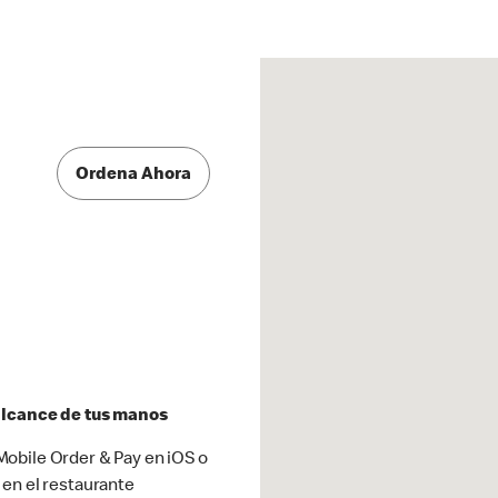
Ordena Ahora
 alcance de tus manos
obile Order & Pay en iOS o
 en el restaurante