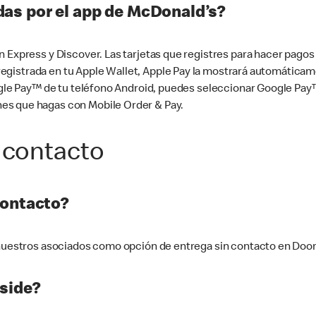
as por el app de McDonald’s?
n Express y Discover. Las tarjetas que registres para hacer pago
tá registrada en tu Apple Wallet, Apple Pay la mostrará automáti
Google Pay™ de tu teléfono Android, puedes seleccionar Google P
es que hagas con Mobile Order & Pay.
 contacto
contacto?
e nuestros asociados como opción de entrega sin contacto en Doo
side?