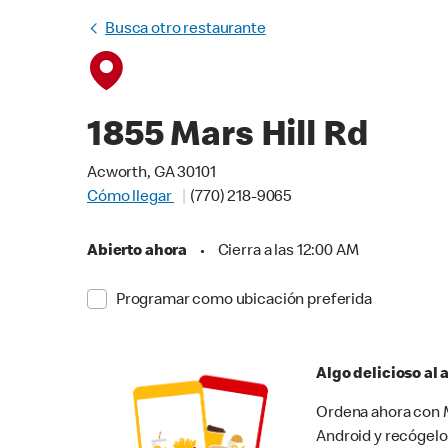
Busca otro restaurante
1855 Mars Hill Rd
Acworth, GA 30101
Cómo llegar
(770) 218-9065
Abierto ahora
•
Cierra a las 12:00 AM
Programar como ubicación preferida
Algo delicioso al
Ordena ahora con M
Android y recógelo