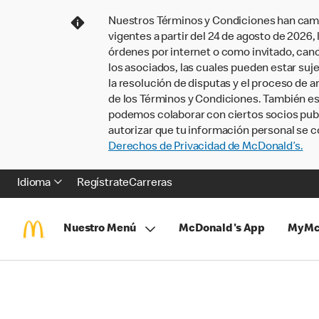
Nuestros Términos y Condiciones han camb
vigentes a partir del 24 de agosto de 2026
órdenes por internet o como invitado, ca
los asociados, las cuales pueden estar suje
la resolución de disputas y el proceso de a
de los Términos y Condiciones. También e
podemos colaborar con ciertos socios publi
autorizar que tu información personal se c
Derechos de Privacidad de McDonald’s.
Idioma
Regístrate
Carreras
Nuestro Menú
McDonald's App
MyMc