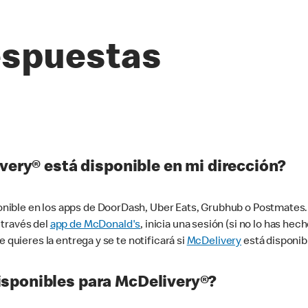
espuestas
very® está disponible en mi dirección?
ible en los apps de DoorDash, Uber Eats, Grubhub o Postmates. 
 través del
app de McDonald's
, inicia una sesión (si no lo has he
 quieres la entrega y se te notificará si
McDelivery
está disponib
sponibles para McDelivery®?