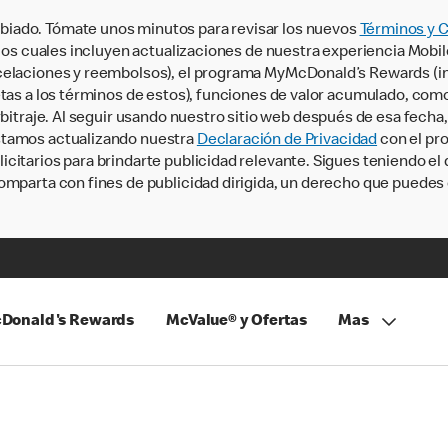
iado. Tómate unos minutos para revisar los nuevos
Términos y 
, los cuales incluyen actualizaciones de nuestra experiencia Mobi
ncelaciones y reembolsos), el programa MyMcDonald’s Rewards (
tas a los términos de estos), funciones de valor acumulado, como 
rbitraje. Al seguir usando nuestro sitio web después de esa fecha
stamos actualizando nuestra
Declaración de Privacidad
con el pro
citarios para brindarte publicidad relevante. Sigues teniendo el
omparta con fines de publicidad dirigida, un derecho que puedes 
Donald's Rewards
McValue® y Ofertas
Mas