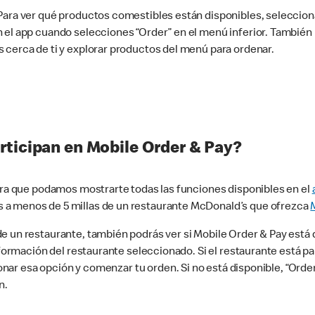
 Para ver qué productos comestibles están disponibles, seleccio
n el app cuando selecciones “Order” en el menú inferior. Tambié
 cerca de ti y explorar productos del menú para ordenar.
rticipan en Mobile Order & Pay?
para que podamos mostrarte todas las funciones disponibles en el
 a menos de 5 millas de un restaurante McDonald’s que ofrezca
 un restaurante, también podrás ver si Mobile Order & Pay está d
información del restaurante seleccionado. Si el restaurante está p
ccionar esa opción y comenzar tu orden. Si no está disponible, “Or
n.