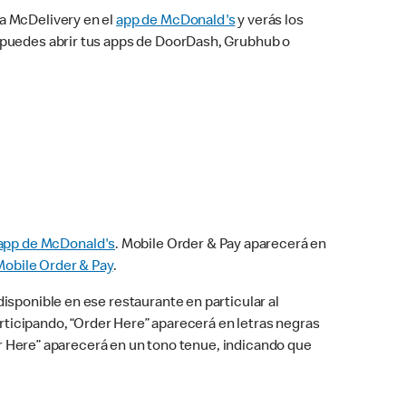
na McDelivery en el
app de McDonald's
y verás los
n puedes abrir tus apps de DoorDash, Grubhub o
app de McDonald's
. Mobile Order & Pay aparecerá en
Mobile Order & Pay
.
isponible en ese restaurante en particular al
articipando, “Order Here” aparecerá en letras negras
der Here” aparecerá en un tono tenue, indicando que