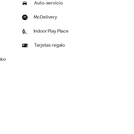
Auto-servicio
McDelivery
Indoor Play Place
Tarjetas regalo
sko